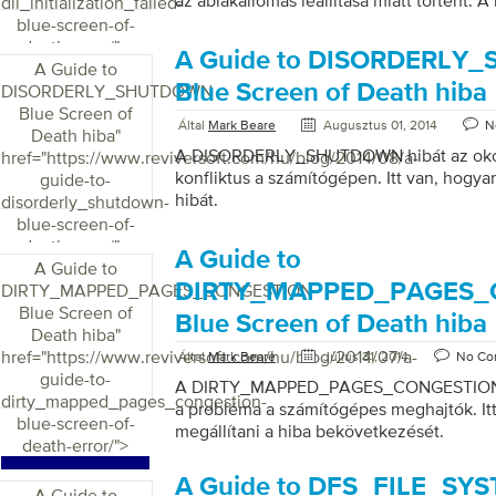
az ablakállomás leállítása miatt történt. A
dll_initialization_failed-
távoli hozzáférési szolgáltatás (RAS) is ok
blue-screen-of-
Eredetileg a DLL alkalmazás használata h
death-error/">
A Guide to DISORDERL
alkalmazás összegyűjti az adatokat a szo
A Guide to
hibákról, és utána elküldi a Microsoftnak.
Blue Screen of Death hiba
DISORDERLY_SHUTDOWN
hogy megjelenik egy üzenetablak, amely a
Blue Screen of
Által
Mark Beare
Augusztus 01, 2014
N
inicializálás meghiúsult, és abnormálisan
Death hiba
"
folyamatot, amikor a felhasználó megpróbá
A DISORDERLY_SHUTDOWN hibát az okoz
href="https://www.reviversoft.com/hu/blog/2014/08/a-
Vezérlőpultot. A Szervizeszköz gomb akko
konfliktus a számítógépen. Itt van, hogyan
guide-to-
Vezérlőpultról, ha ez […]
hibát.
disorderly_shutdown-
blue-screen-of-
death-error/">
A Guide to
A Guide to
DIRTY_MAPPED_PAGES_
DIRTY_MAPPED_PAGES_CONGESTION
Blue Screen of
Blue Screen of Death hiba
Death hiba
"
href="https://www.reviversoft.com/hu/blog/2014/07/a-
Által
Mark Beare
Július 31, 2014
No Co
guide-to-
A DIRTY_MAPPED_PAGES_CONGESTION hi
dirty_mapped_pages_congestion-
a probléma a számítógépes meghajtók. Itt
blue-screen-of-
megállítani a hiba bekövetkezését.
death-error/">
A Guide to DFS_FILE_SYS
A Guide to