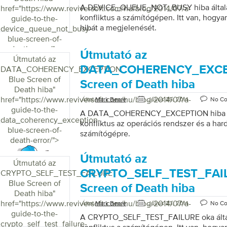
A DEVICE_QUEUE_NOT_BUSY hiba általáb
href="https://www.reviversoft.com/hu/blog/2014/07/a-
konfliktus a számítógépen. Itt van, hogyan
guide-to-the-
hibát a megjelenését.
device_queue_not_busy-
blue-screen-of-
death-error/">
Útmutató az
Útmutató az
DATA_COHERENCY_EXCE
DATA_COHERENCY_EXCEPTION
Blue Screen of
Screen of Death hiba
Death hiba
"
href="https://www.reviversoft.com/hu/blog/2014/07/a-
Által
Mark Beare
Július 25, 2014
No C
guide-to-the-
A DATA_COHERENCY_EXCEPTION hiba ál
data_coherency_exception-
konfliktus az operációs rendszer és a hard
blue-screen-of-
számítógépre.
death-error/">
Útmutató az
Útmutató az
CRYPTO_SELF_TEST_FAIL
CRYPTO_SELF_TEST_FAILURE
Blue Screen of
Screen of Death hiba
Death hiba
"
href="https://www.reviversoft.com/hu/blog/2014/07/a-
Által
Mark Beare
Július 23, 2014
No C
guide-to-the-
A CRYPTO_SELF_TEST_FAILURE oka által
crypto_self_test_failure-