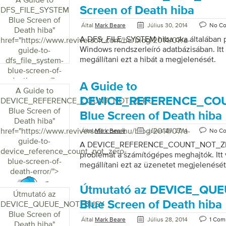
Screen of Death hiba
DFS_FILE_SYSTEM
Blue Screen of
Által
Mark Beare
Július 30, 2014
No C
Death hiba
"
A DFS_FILE_SYSTEM hiba oka általában 
href="https://www.reviversoft.com/hu/blog/2014/07/a-
Windows rendszerleíró adatbázisában. Itt
guide-to-
megállítani ezt a hibát a megjelenését.
dfs_file_system-
blue-screen-of-
death-error/">
A Guide to
A Guide to
DEVICE_REFERENCE_CO
DEVICE_REFERENCE_COUNT_NOT_ZERO
Blue Screen of
Blue Screen of Death hiba
Death hiba
"
href="https://www.reviversoft.com/hu/blog/2014/07/a-
Által
Mark Beare
Július 29, 2014
No C
guide-to-
A DEVICE_REFERENCE_COUNT_NOT_ZER
device_reference_count_not_zero-
problémát a számítógépes meghajtók. Itt 
blue-screen-of-
megállítani ezt az üzenetet megjelenését
death-error/">
Útmutató az DEVICE_Q
Útmutató az
Blue Screen of Death hiba
DEVICE_QUEUE_NOT_BUSY
Blue Screen of
Által
Mark Beare
Július 28, 2014
1 Co
Death hiba
"