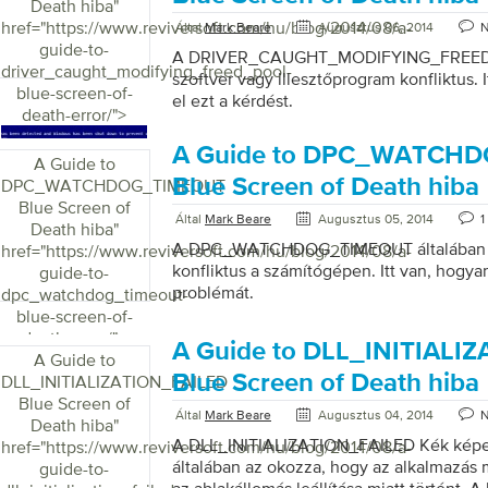
Death hiba
"
href="https://www.reviversoft.com/hu/blog/2014/08/a-
Által
Mark Beare
Augusztus 06, 2014
guide-to-
A DRIVER_CAUGHT_MODIFYING_FREED_
driver_caught_modifying_freed_pool-
szoftver vagy illesztőprogram konfliktus. I
blue-screen-of-
el ezt a kérdést.
death-error/">
A Guide to DPC_WATCH
A Guide to
Blue Screen of Death hiba
DPC_WATCHDOG_TIMEOUT
Blue Screen of
Által
Mark Beare
Augusztus 05, 2014
1
Death hiba
"
A DPC_WATCHDOG_TIMEOUT általában ok
href="https://www.reviversoft.com/hu/blog/2014/08/a-
konfliktus a számítógépen. Itt van, hogyan
guide-to-
problémát.
dpc_watchdog_timeout-
blue-screen-of-
death-error/">
A Guide to DLL_INITIALI
A Guide to
Blue Screen of Death hiba
DLL_INITIALIZATION_FAILED
Blue Screen of
Által
Mark Beare
Augusztus 04, 2014
Death hiba
"
A DLL_INITIALIZATION_FAILED Kék képer
href="https://www.reviversoft.com/hu/blog/2014/08/a-
általában az okozza, hogy az alkalmazás
guide-to-