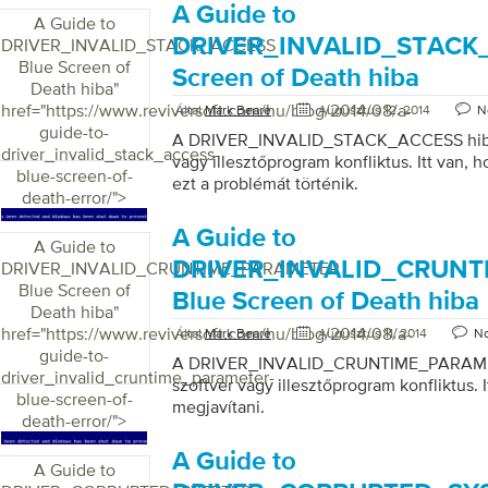
A Guide to
A Guide to
DRIVER_INVALID_STACK_
DRIVER_INVALID_STACK_ACCESS
Blue Screen of
Screen of Death hiba
Death hiba
"
href="https://www.reviversoft.com/hu/blog/2014/08/a-
Által
Mark Beare
Augusztus 12, 2014
N
guide-to-
A DRIVER_INVALID_STACK_ACCESS hiba 
driver_invalid_stack_access-
vagy illesztőprogram konfliktus. Itt van, 
blue-screen-of-
ezt a problémát történik.
death-error/">
A Guide to
A Guide to
DRIVER_INVALID_CRUN
DRIVER_INVALID_CRUNTIME_PARAMETER
Blue Screen of
Blue Screen of Death hiba
Death hiba
"
href="https://www.reviversoft.com/hu/blog/2014/08/a-
Által
Mark Beare
Augusztus 11, 2014
N
guide-to-
A DRIVER_INVALID_CRUNTIME_PARAMET
driver_invalid_cruntime_parameter-
szoftver vagy illesztőprogram konfliktus. I
blue-screen-of-
megjavítani.
death-error/">
A Guide to
A Guide to