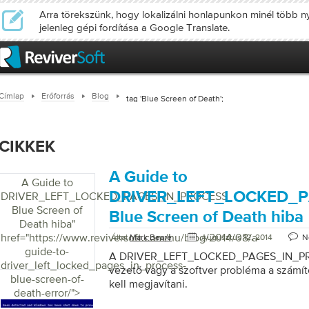
Arra törekszünk, hogy lokalizálni honlapunkon minél több ny
jelenleg gépi fordítása a Google Translate.
Címlap
Erőforrás
Blog
tag 'Blue Screen of Death';
CIKKEK
A Guide to
A Guide to
DRIVER_LEFT_LOCKED_
DRIVER_LEFT_LOCKED_PAGES_IN_PROCESS
Blue Screen of
Blue Screen of Death hiba
Death hiba
"
href="https://www.reviversoft.com/hu/blog/2014/08/a-
Által
Mark Beare
Augusztus 12, 2014
N
guide-to-
A DRIVER_LEFT_LOCKED_PAGES_IN_PRO
driver_left_locked_pages_in_process-
vezető vagy a szoftver probléma a számít
blue-screen-of-
kell megjavítani.
death-error/">