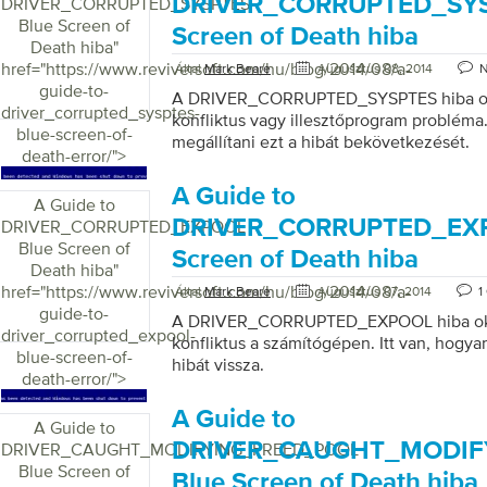
DRIVER_CORRUPTED_SYS
DRIVER_CORRUPTED_SYSPTES
Blue Screen of
Screen of Death hiba
Death hiba
"
href="https://www.reviversoft.com/hu/blog/2014/08/a-
Által
Mark Beare
Augusztus 08, 2014
guide-to-
A DRIVER_CORRUPTED_SYSPTES hiba oka
driver_corrupted_sysptes-
konfliktus vagy illesztőprogram probléma.
blue-screen-of-
megállítani ezt a hibát bekövetkezését.
death-error/">
A Guide to
A Guide to
DRIVER_CORRUPTED_EXP
DRIVER_CORRUPTED_EXPOOL
Blue Screen of
Screen of Death hiba
Death hiba
"
href="https://www.reviversoft.com/hu/blog/2014/08/a-
Által
Mark Beare
Augusztus 07, 2014
1
guide-to-
A DRIVER_CORRUPTED_EXPOOL hiba oko
driver_corrupted_expool-
konfliktus a számítógépen. Itt van, hogyan
blue-screen-of-
hibát vissza.
death-error/">
A Guide to
A Guide to
DRIVER_CAUGHT_MODIF
DRIVER_CAUGHT_MODIFYING_FREED_POOL
Blue Screen of
Blue Screen of Death hiba