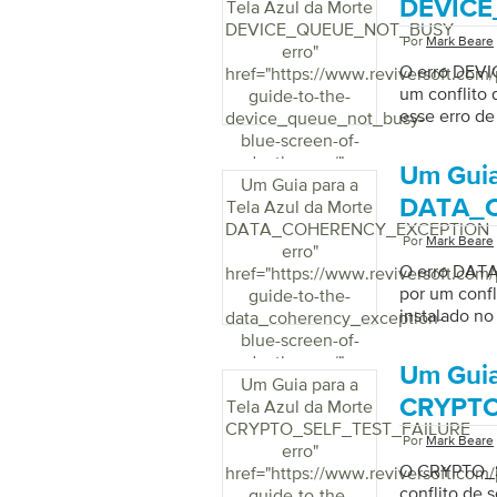
DEVICE
Tela Azul da Morte
DEVICE_QUEUE_NOT_BUSY
Por
Mark Beare
erro
"
O erro DEV
href="https://www.reviversoft.com/
um conflito 
guide-to-the-
esse erro de
device_queue_not_busy-
blue-screen-of-
death-error/">
Um Guia
Um Guia para a
DATA_C
Tela Azul da Morte
DATA_COHERENCY_EXCEPTION
Por
Mark Beare
erro
"
O erro DAT
href="https://www.reviversoft.com/
por um confl
guide-to-the-
instalado n
data_coherency_exception-
blue-screen-of-
death-error/">
Um Guia
Um Guia para a
CRYPTO
Tela Azul da Morte
CRYPTO_SELF_TEST_FAILURE
Por
Mark Beare
erro
"
O CRYPTO_S
href="https://www.reviversoft.com/
conflito de 
guide-to-the-