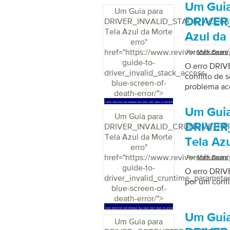
Um Guia
Um Guia para
DRIVER
DRIVER_INVALID_STACK_ACCES
Tela Azul da Morte
Azul da
erro
"
href="https://www.reviversoft.com/
Por
Mark Beare
guide-to-
O erro DRI
driver_invalid_stack_access-
conflito de 
blue-screen-of-
problema ac
death-error/">
Um Guia
Um Guia para
DRIVER
DRIVER_INVALID_CRUNTIME_P
Tela Azul da Morte
Tela Az
erro
"
href="https://www.reviversoft.com/
Por
Mark Beare
guide-to-
O erro DRI
driver_invalid_cruntime_parameter
por um confl
blue-screen-of-
death-error/">
Um Guia
Um Guia para