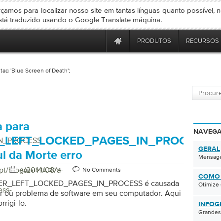
çamos para localizar nosso site em tantas línguas quanto possível, 
stá traduzido usando o Google Translate máquina.
PRODUTOS
RECURSOS
tag 'Blue Screen of Death';
 para
NAVEGA
_LEFT_LOCKED_PAGES_IN_PROCESS
N_PROCESS
GERAL
ul da Morte erro
Mensage
pt/blog/2014/08/a-
Agosto 12, 2014
No Comments
COMO
VER_LEFT_LOCKED_PAGES_IN_PROCESS é causada
Otimize
ess-
er ou problema de software em seu computador. Aqui
rigi-lo.
INFOG
Grandes,