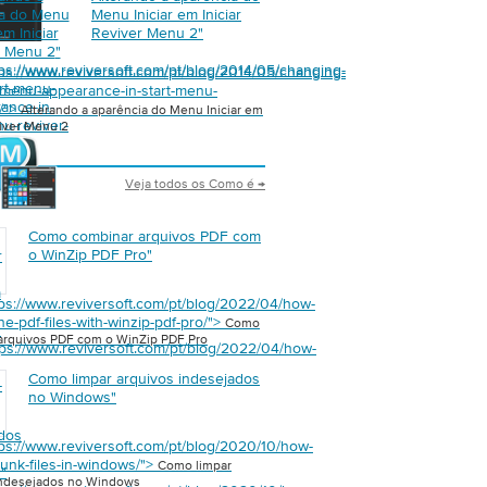
ia do Menu
Menu Iniciar em Iniciar
em Iniciar
Reviver Menu 2
"
r Menu 2
"
tps://www.reviversoft.com/pt/blog/2014/05/changing-
tps://www.reviversoft.com/pt/blog/2014/05/changing-
art-menu-
t-menu-appearance-in-start-menu-
ance-in-
2/">
Alterando a aparência do Menu Iniciar em
nu-reviver-
viver Menu 2
Veja todos os Como é →
Como combinar arquivos PDF com
o WinZip PDF Pro
"
r
m
tps://www.reviversoft.com/pt/blog/2022/04/how-
e-pdf-files-with-winzip-pdf-pro/">
Como
"
arquivos PDF com o WinZip PDF Pro
tps://www.reviversoft.com/pt/blog/2022/04/how-
Como limpar arquivos indesejados
-
no Windows
"
dos
tps://www.reviversoft.com/pt/blog/2020/10/how-
junk-files-in-windows/">
Como limpar
s
"
indesejados no Windows