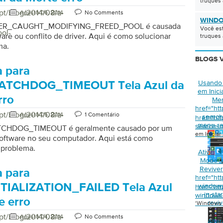
truques 
pt/blog/2014/08/a-
Agosto 06, 2014
No Comments
WINDO
IVER_CAUGHT_MODIFYING_FREED_POOL é causada
Você es
ol-
are ou conflito de driver. Aqui é como solucionar
truques 
ma.
BLOGS 
 para
Usando
TCHDOG_TIMEOUT Tela Azul da
em Inici
rro
Me
href="ht
pt/blog/2014/08/a-
Agosto 05, 2014
1 Comentário
search-
href="ht
menu-re
search-i
HDOG_TIMEOUT é geralmente causado por um
em Iniciar
software no seu computador. Aqui está como
 problema.
Ativar 
Mode’ e
Revive
 para
href="ht
TIALIZATION_FAILED Tela Azul
window
href="ht
in-sta
windows-
e erro
reviv
‘Windows 
pt/blog/2014/08/a-
Agosto 04, 2014
No Comments
Alte