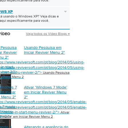
aqui especificamente para você.
WS XP
tá usando o Windows XP? Veja dicas e
aqui especificamente para você.
Veja todos os Vídeo Blogs →
VÍDEO
 Pesquisa
Usando Pesquisa em
ar Reviver
Iniciar Reviver Menu 2
"
nu 2
"
tps://www.reviversoft.com/pt/blog/2014/05/using-
in-start-
tps://www.reviversoft.com/pt/blog/2014/05/using-
viver-2/">
n-start-menu-reviver-2/">
Usando Pesquisa
 Reviver Menu 2
‘Windows 7
Ativar ‘Windows 7 Mode’
m Iniciar
em Iniciar Reviver Menu
r Menu 2
"
2
"
tps://www.reviversoft.com/pt/blog/2014/05/enable-
s-7-mode-
tps://www.reviversoft.com/pt/blog/2014/05/enable-
rt-menu-
7-mode-in-start-menu-reviver-2/">
Ativar
er-2/">
7 Mode’ em Iniciar Reviver Menu 2
rando a
Alterando a aparência do