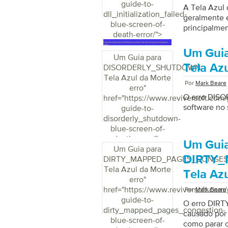
guide-to-
A Tela Azul
dll_initialization_failed-
geralmente é
blue-screen-of-
principalmen
death-error/">
serviço de 
pode causar 
Um Gui
Um Guia para
para relatór
Tela Az
DISORDERLY_SHUTDOWN
problemas de
Tela Azul da Morte
posteriormen
Por
Mark Beare
erro
"
mensagem ap
O erro DIS
href="https://www.reviversoft.com/
terminará o
software no 
guide-to-
disorderly_shutdown-
blue-screen-of-
death-error/">
Um Guia
Um Guia para
DIRTY
DIRTY_MAPPED_PAGES_CONGES
Tela Azul da Morte
Tela Az
erro
"
href="https://www.reviversoft.com/
Por
Mark Beare
guide-to-
O erro DIR
dirty_mapped_pages_congestion-
causado por
blue-screen-of-
como parar o