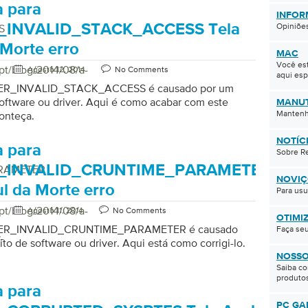
 para
INFOR
_INVALID_STACK_ACCESS Tela
Opiniões
S
 Morte erro
MAC
Você es
pt/blog/2014/08/a-
Agosto 12, 2014
No Comments
aqui esp
VER_INVALID_STACK_ACCESS é causado por um
software ou driver. Aqui é como acabar com este
MANU
Mantenh
onteça.
NOTÍC
 para
Sobre Re
_INVALID_CRUNTIME_PARAMETER
ARAMETER
NOVI
ul da Morte erro
Para usu
pt/blog/2014/08/a-
Agosto 11, 2014
No Comments
OTIMI
VER_INVALID_CRUNTIME_PARAMETER é causado
Faça se
-
ito de software ou driver. Aqui está como corrigi-lo.
NOSSO
Saiba co
produtos
 para
PC GA