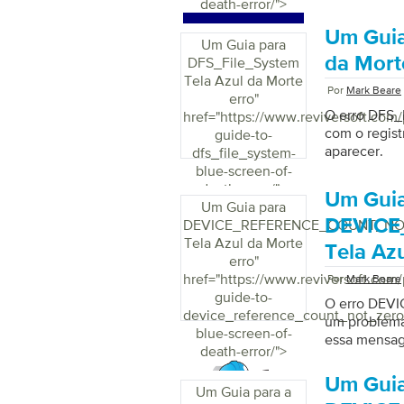
death-error/">
Um Guia
Um Guia para
da Mort
DFS_File_System
Tela Azul da Morte
Por
Mark Beare
erro
"
O erro DFS_
href="https://www.reviversoft.com/
com o regist
guide-to-
aparecer.
dfs_file_system-
blue-screen-of-
death-error/">
Um Guia
Um Guia para
DEVIC
DEVICE_REFERENCE_COUNT_N
Tela Azul da Morte
Tela Az
erro
"
href="https://www.reviversoft.com/
Por
Mark Beare
guide-to-
O erro DEV
device_reference_count_not_zero
um problema
blue-screen-of-
essa mensag
death-error/">
Um Guia
Um Guia para a