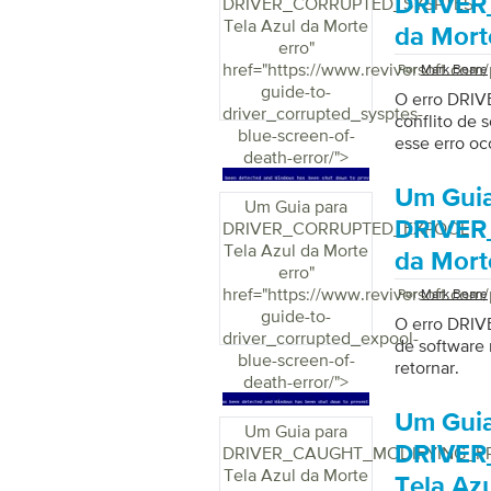
DRIVER
DRIVER_CORRUPTED_SYSPTES
Tela Azul da Morte
da Mort
erro
"
href="https://www.reviversoft.com/
Por
Mark Beare
guide-to-
O erro DRI
driver_corrupted_sysptes-
conflito de 
blue-screen-of-
esse erro oc
death-error/">
Um Guia
Um Guia para
DRIVER
DRIVER_CORRUPTED_EXPOOL
Tela Azul da Morte
da Mort
erro
"
href="https://www.reviversoft.com/
Por
Mark Beare
guide-to-
O erro DRI
driver_corrupted_expool-
de software 
blue-screen-of-
retornar.
death-error/">
Um Guia
Um Guia para
DRIVE
DRIVER_CAUGHT_MODIFYING_F
Tela Azul da Morte
Tela Az