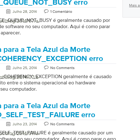
_QUEUE_NOT_BUSY erro
Mais a
Julho 28, 2014
1 Comentário
ICE_QUEUE_NOT_BUSY é geralmente causado por
pt/blog/2014/07/a-
de software no seu computador. Aqui é como parar
 aparecer.
 para a Tela Azul da Morte
OHERENCY_EXCEPTION erro
Julho 25, 2014
No Comments
A_COHERENCY_EXCEPTION geralmente é causado
pt/blog/2014/07/a-
ito entre o sistema operacional eo hardware
o seu computador.
 para a Tela Azul da Morte
_SELF_TEST_FAILURE erro
Julho 23, 2014
No Comments
ELF_TEST_FAILURE é geralmente causado por um
pt/blog/2014/07/a-
software no seu computador. Aqui é como parar o erro