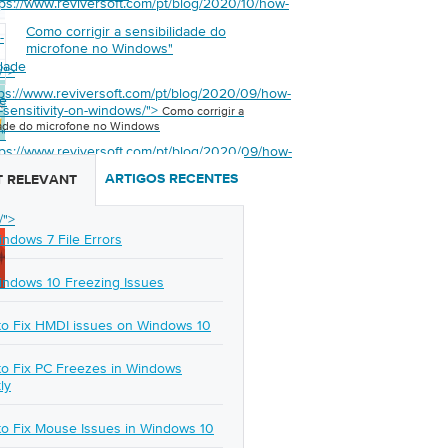
tps://www.reviversoft.com/pt/blog/2020/10/how-
Como corrigir a sensibilidade do
-
microfone no Windows
"
idade
/">
tps://www.reviversoft.com/pt/blog/2020/09/how-
ne
c-sensitivity-on-windows/">
Como corrigir a
dade do microfone no Windows
s
"
tps://www.reviversoft.com/pt/blog/2020/09/how-
-
ARTIGOS RECENTES
 RELEVANT
y-
/">
indows 7 File Errors
indows 10 Freezing Issues
o Fix HMDI issues on Windows 10
o Fix PC Freezes in Windows
ly
o Fix Mouse Issues in Windows 10