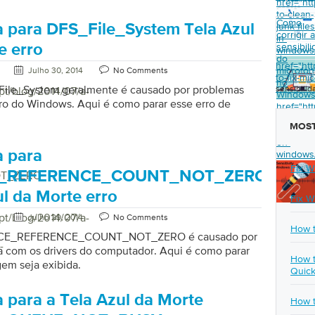
href="ht
to-clean-
Como
junk-files
 para DFS_File_System Tela Azul
corrigir a
in-
sensibil
e erro
windows
do
href="ht
microfo
Julho 30, 2014
No Comments
to-fix-mi
no
File_System geralmente é causado por problemas
sensibili
pt/blog/2014/07/a-
Window
ro do Windows. Aqui é como parar esse erro de
href="ht
to-fix-mic
MOST
sensitivit
on-
 para
windows
Fix W
E_REFERENCE_COUNT_NOT_ZERO
OT_ZERO
ul da Morte erro
Fix W
pt/blog/2014/07/a-
Julho 29, 2014
No Comments
How t
ICE_REFERENCE_COUNT_NOT_ZERO é causado por
-
 com os drivers do computador. Aqui é como parar
How t
em seja exibida.
Quick
 para a Tela Azul da Morte
How t