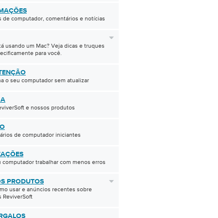
MAÇÕES
 de computador, comentários e notícias
tá usando um Mac? Veja dicas e truques
ecificamente para você.
TENÇÃO
a o seu computador sem atualizar
IA
viverSoft e nossos produtos
ÇO
ários de computador iniciantes
ZAÇÕES
u computador trabalhar com menos erros
S PRODUTOS
mo usar e anúncios recentes sobre
 ReviverSoft
RGALOS