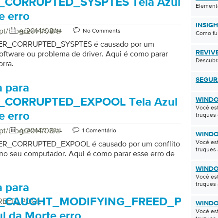
_CORRUPTED_SYSPTES Tela Azul
Element
e erro
INSIG
pt/blog/2014/08/a-
Agosto 08, 2014
No Comments
Como fu
VER_CORRUPTED_SYSPTES é causado por um
software ou problema de driver. Aqui é como parar
REVIV
Descubra
orra.
SEGU
 para
_CORRUPTED_EXPOOL Tela Azul
WINDO
Você es
e erro
truques 
pt/blog/2014/08/a-
Agosto 07, 2014
1 Comentário
WINDO
Você es
VER_CORRUPTED_EXPOOL é causado por um conflito
truques 
no seu computador. Aqui é como parar esse erro de
WINDO
Você es
truques 
 para
R_CAUGHT_MODIFYING_FREED_POOL
REED_POOL
WINDO
Você est
ul da Morte erro