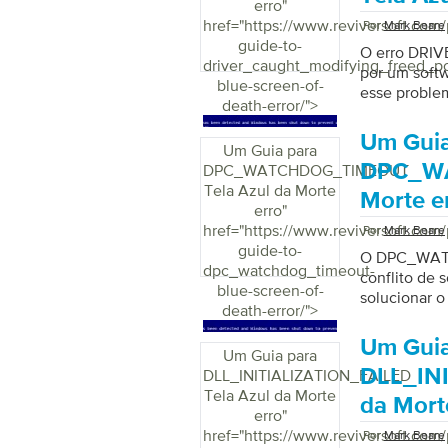
erro
"
href="https://www.reviversoft.com/
Por
Mark Beare
guide-to-
O erro DR
driver_caught_modifying_freed_po
por um softw
blue-screen-of-
esse proble
death-error/">
Um Guia
Um Guia para
DPC_WA
DPC_WATCHDOG_TIMEOUT
Tela Azul da Morte
Morte e
erro
"
href="https://www.reviversoft.com/
Por
Mark Beare
guide-to-
O DPC_WATC
dpc_watchdog_timeout-
conflito de 
blue-screen-of-
solucionar o
death-error/">
Um Guia
Um Guia para
DLL_INI
DLL_INITIALIZATION_FAILED
Tela Azul da Morte
da Mort
erro
"
href="https://www.reviversoft.com/
Por
Mark Beare