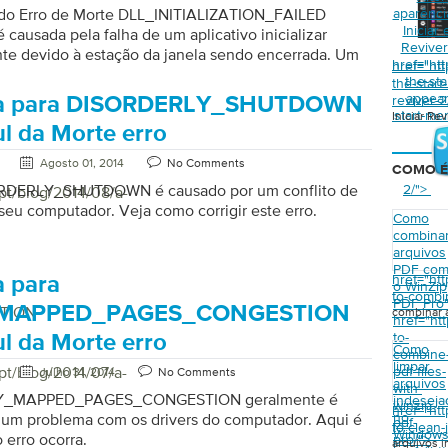
 do Erro de Morte DLL_INITIALIZATION_FAILED
aparênc
Iniciar 
 causada pela falha de um aplicativo inicializar
Revive
te devido à estação da janela sendo encerrada. Um
href="ht
href="ht
acesso remoto (RAS) ausente ou danificado também
the-st
the-star
esse erro. Originalmente, o uso do aplicativo DLL é
appear
reviver-
a para DISORDERLY_SHUTDOWN
io de erros. O aplicativo coletará dados sobre os
start-me
Iniciar Re
ul da Morte erro
 software e os enviará para a Microsoft
te. O erro se manifesta fazendo uma caixa de
Agosto 01, 2014
No Comments
COMO É
arecer informando que a inicialização falhou e
ORDERLY_SHUTDOWN é causado por um conflito de
2/">
pt/blog/2014/08/a-
 processo de forma anormal sempre que […]
seu computador. Veja como corrigir este erro.
Como
combina
arquivos
PDF co
href="ht
 para
o WinZip
to-combin
PDF Pro
_MAPPED_PAGES_CONGESTION
TION
combinar 
href="ht
to-
ul da Morte erro
Como
combine
limpar
pt/blog/2014/07/a-
pdf-files-
Julho 31, 2014
No Comments
arquivos
with-
TY_MAPPED_PAGES_CONGESTION geralmente é
indeseja
winzip-
href="ht
no
 um problema com os drivers do computador. Aqui é
pdf-
to-clean-
Window
 erro ocorra.
pro/">
arquivos 