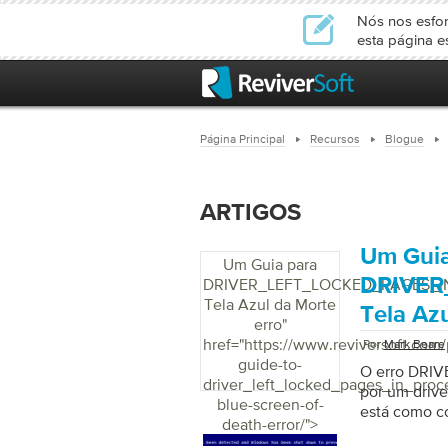
Nós nos esfor
esta página e
Página Principal
Recursos
Blogue
ARTIGOS
Um Guia
Um Guia para
DRIVER
DRIVER_LEFT_LOCKED_PAGES_I
Tela Azul da Morte
Tela Az
erro
"
href="https://www.reviversoft.com/
Por
Mark Beare
guide-to-
O erro DRI
driver_left_locked_pages_in_proc
por um driv
blue-screen-of-
está como cor
death-error/">