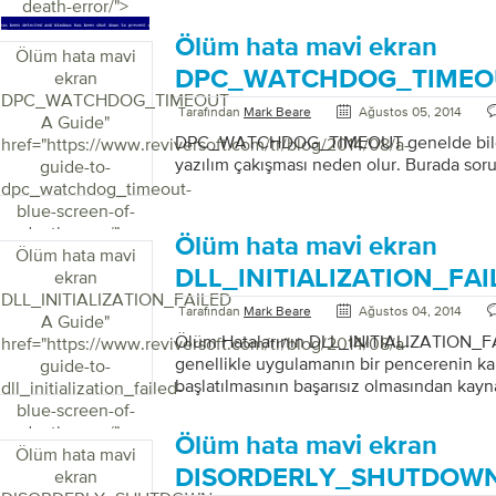
death-error/">
Ölüm hata mavi ekran
Ölüm hata mavi
DPC_WATCHDOG_TIMEOU
ekran
DPC_WATCHDOG_TIMEOUT
Tarafından
Mark Beare
Ağustos 05, 2014
A Guide
"
DPC_WATCHDOG_TIMEOUT genelde bilgis
href="https://www.reviversoft.com/tr/blog/2014/08/a-
yazılım çakışması neden olur. Burada soru
guide-to-
dpc_watchdog_timeout-
blue-screen-of-
death-error/">
Ölüm hata mavi ekran
Ölüm hata mavi
DLL_INITIALIZATION_FAI
ekran
DLL_INITIALIZATION_FAILED
Tarafından
Mark Beare
Ağustos 04, 2014
A Guide
"
Ölüm Hatalarının DLL_INITIALIZATION_FA
href="https://www.reviversoft.com/tr/blog/2014/08/a-
genellikle uygulamanın bir pencerenin ka
guide-to-
başlatılmasının başarısız olmasından kayn
dll_initialization_failed-
hasarlı bir Uzaktan Erişim Hizmeti (RAS) 
blue-screen-of-
olabilir. Aslında, DLL uygulaması kullanımı
death-error/">
Ölüm hata mavi ekran
Uygulama, yazılım arızaları hakkında veri 
Ölüm hata mavi
Microsoft’a gönderir. Hata, başlatma işle
DISORDERLY_SHUTDOWN 
ekran