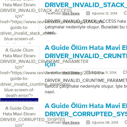
DRIVER_INVALID_STACK_
Hata Mavi Ekranı
DRIVER_INVALID_STACK_ACCESS
Tarafından
Mark Beare
Ağustos 12, 2014
için
"
DRIVER_INVALID_STACK_ACCESS hata bir
href="https://www.reviversoft.com/tr/blog/2014/08/a-
çatışmalar nedeniyle oluşur. Buradaki bu
guide-to-
nasıl.
driver_invalid_stack_access-
blue-screen-of-
death-error/">
A Guide Ölüm Hata Mavi E
A Guide Ölüm
DRIVER_INVALID_CRUN
Hata Mavi Ekranı
DRIVER_INVALID_CRUNTIME_PARAMETER
için
için
"
href="https://www.reviversoft.com/tr/blog/2014/08/a-
Tarafından
Mark Beare
Ağustos 11, 2014
guide-to-
DRIVER_INVALID_CRUNTIME_PARAMETER 
driver_invalid_cruntime_parameter-
sürücü çatışmalar nedeniyle oluşur. İşte 
blue-screen-of-
nasıl.
death-error/">
A Guide Ölüm Hata Mavi E
A Guide Ölüm
DRIVER_CORRUPTED_SYSP
Hata Mavi Ekranı
DRIVER_CORRUPTED_SYSPTES
Tarafından
Mark Beare
Ağustos 08, 2014
için
"