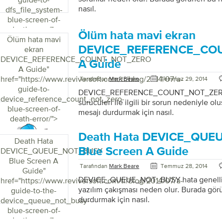
nasıl.
dfs_file_system-
blue-screen-of-
death-error/">
Ölüm hata mavi ekran
Ölüm hata mavi
DEVICE_REFERENCE_CO
ekran
DEVICE_REFERENCE_COUNT_NOT_ZERO
A Guide
A Guide
"
href="https://www.reviversoft.com/tr/blog/2014/07/a-
Tarafından
Mark Beare
Temmuz 29, 2014
guide-to-
DEVICE_REFERENCE_COUNT_NOT_ZERO ha
device_reference_count_not_zero-
sürücüleri ile ilgili bir sorun nedeniyle o
blue-screen-of-
mesajı durdurmak için nasıl.
death-error/">
Death Hata DEVICE_QU
Death Hata
Blue Screen A Guide
DEVICE_QUEUE_NOT_BUSY
Blue Screen A
Tarafından
Mark Beare
Temmuz 28, 2014
Guide
"
DEVICE_QUEUE_NOT_BUSY hata genellikle
href="https://www.reviversoft.com/tr/blog/2014/07/a-
yazılım çakışması neden olur. Burada gör
guide-to-the-
durdurmak için nasıl.
device_queue_not_busy-
blue-screen-of-
death-error/">