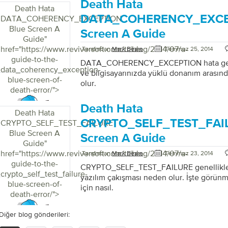
Death Hata
Death Hata
DATA_COHERENCY_EXCE
DATA_COHERENCY_EXCEPTION
Blue Screen A
Screen A Guide
Guide
"
href="https://www.reviversoft.com/tr/blog/2014/07/a-
Tarafından
Mark Beare
Temmuz 25, 2014
guide-to-the-
DATA_COHERENCY_EXCEPTION hata genell
data_coherency_exception-
ve bilgisayarınızda yüklü donanım arasın
blue-screen-of-
olur.
death-error/">
Death Hata
Death Hata
CRYPTO_SELF_TEST_FAIL
CRYPTO_SELF_TEST_FAILURE
Blue Screen A
Screen A Guide
Guide
"
href="https://www.reviversoft.com/tr/blog/2014/07/a-
Tarafından
Mark Beare
Temmuz 23, 2014
guide-to-the-
CRYPTO_SELF_TEST_FAILURE genellikle b
crypto_self_test_failure-
yazılım çakışması neden olur. İşte görün
blue-screen-of-
için nasıl.
death-error/">
Diğer blog gönderileri: