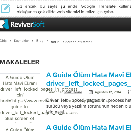
Biz ancak bu sayfa şu anda Google Translate kullan
olduğunca çok dilde web sitemizi lokalize için çaba.
Giriş
Kaynaklar
Blog
tag 'Blue Screen of Death';
MAKALELER
A Guide Ölüm Hata Mavi E
A Guide Ölüm
driver_left_locked_pages_
Hata Mavi Ekranı
driver_left_locked_pages_in_process
Tarafından
Mark Beare
Ağustos 12, 2014
için
"
Driver_left_locked_pages_in_process hata
href="https://www.reviversoft.com/tr/blog/2014/08/a-
sürücü veya yazılım sorununun neden olu
guide-to-
için nasıl.
driver_left_locked_pages_in_process-
blue-screen-of-
death-error/">
A Guide Ölüm Hata Mavi E
A Guide Ölüm