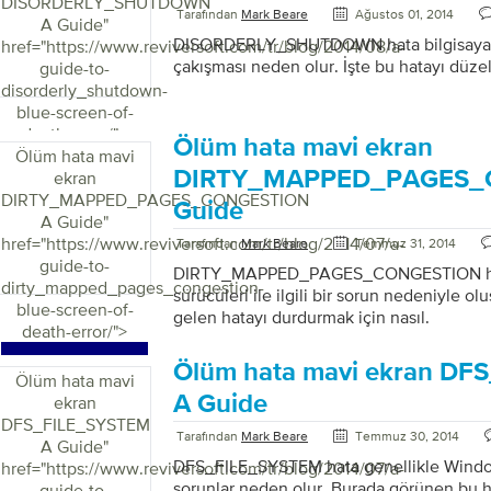
belirten bir ileti kutusu görüntüleyerek ke
DISORDERLY_SHUTDOWN
Tarafından
Mark Beare
Ağustos 01, 2014
kullanıcı Denetim Masası’na erişmeye çalı
A Guide
"
olarak sonlandırır. Bu hata mevcut olduğ
DISORDERLY_SHUTDOWN hata bilgisayarın
href="https://www.reviversoft.com/tr/blog/2014/08/a-
Kontrol Panelinden de kaybolacaktır.
çakışması neden olur. İşte bu hatayı düzel
guide-to-
DLL_INITIALIZATION_FAILED hatasını dü
disorderly_shutdown-
hatasından daha uzun bir süre […]
blue-screen-of-
death-error/">
Ölüm hata mavi ekran
Ölüm hata mavi
DIRTY_MAPPED_PAGES_
ekran
DIRTY_MAPPED_PAGES_CONGESTION
Guide
A Guide
"
href="https://www.reviversoft.com/tr/blog/2014/07/a-
Tarafından
Mark Beare
Temmuz 31, 2014
guide-to-
DIRTY_MAPPED_PAGES_CONGESTION hata 
dirty_mapped_pages_congestion-
sürücüleri ile ilgili bir sorun nedeniyle 
blue-screen-of-
gelen hatayı durdurmak için nasıl.
death-error/">
Ölüm hata mavi ekran D
Ölüm hata mavi
A Guide
ekran
DFS_FILE_SYSTEM
Tarafından
Mark Beare
Temmuz 30, 2014
A Guide
"
DFS_FILE_SYSTEM hata genellikle Windows k
href="https://www.reviversoft.com/tr/blog/2014/07/a-
sorunlar neden olur. Burada görünen bu h
guide-to-