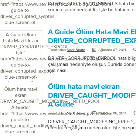
DRIVER_CORRUPTED_SYSPTES hata bir ya
href="https://www.reviversoft.com/tr/blog/2014/08/a-
sürücü sorun nedenidir. İşte bu hatanın du
guide-to-
driver_corrupted_sysptes-
blue-screen-of-
death-error/">
A Guide Ölüm Hata Mavi E
A Guide Ölüm
DRIVER_CORRUPTED_EXP
Hata Mavi Ekranı
DRIVER_CORRUPTED_EXPOOL
Tarafından
Mark Beare
Ağustos 07, 2014
için
"
DRIVER_CORRUPTED_EXPOOL hata bilgisay
href="https://www.reviversoft.com/tr/blog/2014/08/a-
çakışması nedeniyle oluşur. Burada döne
guide-to-
için nasıl.
driver_corrupted_expool-
blue-screen-of-
death-error/">
Ölüm hata mavi ekran
Ölüm hata mavi
DRIVER_CAUGHT_MODIF
ekran
DRIVER_CAUGHT_MODIFYING_FREED_POOL
A Guide
A Guide
"
href="https://www.reviversoft.com/tr/blog/2014/08/a-
Tarafından
Mark Beare
Ağustos 06, 2014
guide-to-
DRIVER_CAUGHT_MODIFYING_FREED_POO
driver_caught_modifying_freed_pool-
da sürücü çatışma neden olur. İşte bu sor
blue-screen-of-