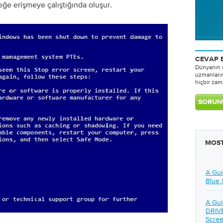
eğe erişmeye çalıştığında oluşur.
CEVAP 
Dünyanın d
uzmanları
hiçbir zama
MOST
A Gu
Blue 
A Gui
DRIV
Scree