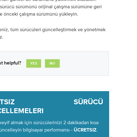
sürücü sürümünü orijinal çalışma sürümüne geri
ve önceki çalışma sürümünü yükleyin.
seniz, tüm sürücüleri güncelleştirmek ve yönetmek
z.
t helpful?
YES
NO
RETSIZ SÜRÜCÜ
ELLEMELERI
keyif almak için sürücülerinizi 2 dakikadan kısa
üncelleyin bilgisayar performansı -
.
ÜCRETSIZ