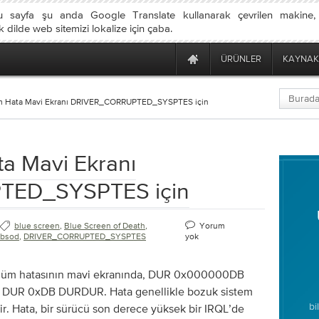
u sayfa şu anda Google Translate kullanarak çevrilen makine
dilde web sitemizi lokalize için çaba.
ÜRÜNLER
KAYNAK
m Hata Mavi Ekranı DRIVER_CORRUPTED_SYSPTES için
a Mavi Ekranı
TED_SYSPTES için
blue screen
,
Blue Screen of Death
,
Yorum
bsod
,
DRIVER_CORRUPTED_SYSPTES
yok
 hatasının mavi ekranında, DUR 0x000000DB
UR 0xDB DURDUR. Hata genellikle bozuk sistem
bi
ir. Hata, bir sürücü son derece yüksek bir IRQL’de