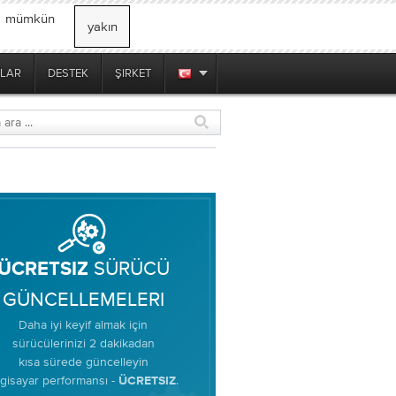
, mümkün
yakın
LAR
DESTEK
ŞIRKET
SÜRÜCÜ
ÜCRETSIZ
GÜNCELLEMELERI
Daha iyi keyif almak için
sürücülerinizi 2 dakikadan
kısa sürede güncelleyin
lgisayar performansı -
.
ÜCRETSIZ