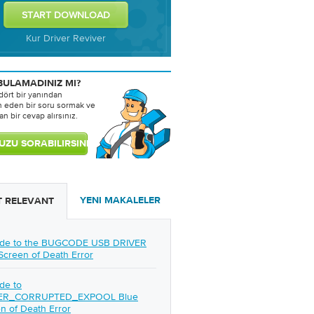
Kur Driver Reviver
BULAMADINIZ MI?
ört bir yanından
n eden bir soru sormak ve
n bir cevap alırsınız.
YENI MAKALELER
 RELEVANT
ide to the BUGCODE USB DRIVER
Screen of Death Error
de to
ER_CORRUPTED_EXPOOL Blue
n of Death Error