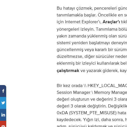
Bu hatayı çözmek, pencereleri gün
tanımlamakla başlar. Öncelikle en 
için Internet Explorer’ı,
tık
Araçlar’ı
yönergeleri izleyin. Tanımlama bölü
yakın zamanda yüklenmiş olan sürücü
sistemi yeniden başlatmayı deneyin.
güncellenmiş veya kararlı bir sürüm
düzeltmezse, diğer sürücüler neden 
eklenmiş bir izleyici kullanılarak be
ve yazarak giderek, kayı
çalıştırmak
Bir kez orada \\ HKEY_LOCAL_MACH
Session Manager \ Memory Managem
değeri oluşturun ve değerini 3 ola
değeri 3 olarak değiştirin. Değişikl
0xDA (SYSTEM_PTE_MISUSE) hata den
kaydedecek. Yığın izi, daha sonra, 
adım, sürücüyü kaldırmak ve sürüc