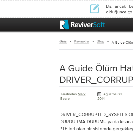
Biz ancak b
olduğunca çok 
Giriş
Kaynaklar
Blog
A Guide Ölü
A Guide Ölüm Hat
DRIVER_CORRUP
Tarafından
Mark
Ağustos 08,
Beare
2014
DRIVER_CORRUPTED_SYSPTES Ölüm
DURDURMA DURUMU ya da kısaca D
PTE’leri olan bir sistemde gerçekleş