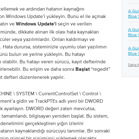
cellemek ve ardından hatanın kaynağını
A Gu
son Windows Update’i yükleyin. Bunu el ile açmak
Blue 
latın ve
seçin ve verilen
Windows Update’i
A Gu
münde, dikkate alınan ilk olası hata kaynakları
Blue 
ler veya yazılımlardır. Onları kaldırmayı ve
 Hata durursa, sisteminizle uyumlu olan yazılımın
A Gui
Blue 
ünü bulun ve yerine yükleyin. Bu hatayı
olabilir. Bu hatayı veren sürücü, kayıt defterinde
Daha f
lirlenebilir. Bu erişim ve daha sonra
“regedit”
Başlat
t defteri düzenlenerek yapılır.
INE \ SYSTEM \ CurrentControlSet \ Control \
ent’a gidin ve TrackPTEs adlı yeni bir DWORD
rak ayarlayın. DWORD değeri zaten mevcutsa,
ik tamamlandı, bilgisayarı yeniden başlat. Bu sistem,
etimini gerçekleştiren yığın izlerini
hatanın kaynaklandığı sürücüyü tanımlar. Bir sonraki
ünün güncel bir sürümünü yüklemek olacaktır.