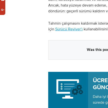
Ancak, hata yüzeye devam ederse, 
döndürün: geçerli sürümü kaldırın 
Tahmin çalışmasını kaldırmak ister
için
Sürücü Reviver’ı
kullanabilirsini
Was this pos
ÜC
GÜNC
Daha iyi 
sürede g