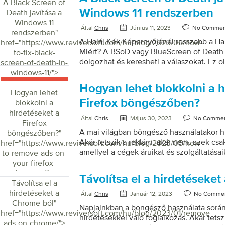
mind a harmadik fél marketingesek létre
A Black Screen of
használhatnak. Kétféle süti létezik: Az el
Windows 11 rendszerben
Death javítása a
cookie-k azok, amelyeket az Ön által hasz
Windows 11
Által
Chris
Június 11, 2023
No Commen
URL megjelenik a címsávban. A harmadik 
rendszerben
"
k más webhelyek által beállított cookie-k.
A Halál Kék Képernyőjénél rosszabb a Ha
href="https://www.reviversoft.com/hu/blog/2023/06/how-
meglátogatott webhelyek tartalmazhatnak
Miért? A BSoD vagy BlueScreen of Death
to-fix-black-
dolgozhat és keresheti a válaszokat. Ez o
screen-of-death-in-
elsötétülne a Black Screen of Death-nél, é
windows-11/">
hol kapjon fényt. Ma néhány egyszerű meg
Hogyan lehet blokkolni a h
Íme néhány megoldás, amellyel megpróbá
Hogyan lehet
problémát. 1. lépés: Indítsa újra a számít
Firefox böngészőben?
blokkolni a
népszerű javítás, amellyel a legtöbb, ha
hirdetéseket a
Által
Chris
Május 30, 2023
No Comme
megoldható. Lehet, hogy a számítógépén
Firefox
levegőjére van szüksége. Talán ez a megf
A mai világban böngésző használatakor h
böngészőben?
"
Akár tetszik a reklám, akár nem, ezek csa
href="https://www.reviversoft.com/hu/blog/2023/05/how-
amellyel a cégek áruikat és szolgáltatásaik
to-remove-ads-on-
azonban jobb böngészési élményt szeretne
your-firefox-
hirdetéseket a Mozilla Firefoxban. Nagyon
browser/">
Távolítsa el a hirdetéseke
hirdetések, amelyek tolakodóak, megszak
Távolítsa el a
Firefox böngésző használatakor. Ezek a h
hirdetéseket a
Által
Chris
Január 12, 2023
No Comme
online hirdetések hírnevét. Az általunk lé
Chrome-ból
"
Napjainkban a böngésző használata során
hirdetéseltávolító segít blokkolni ezeket 
href="https://www.reviversoft.com/hu/blog/2023/01/remove-
hirdetésekkel való foglalkozás. Akár tetsz
kövesse az alábbi utasításokat az előugró
ads-on-chrome/">