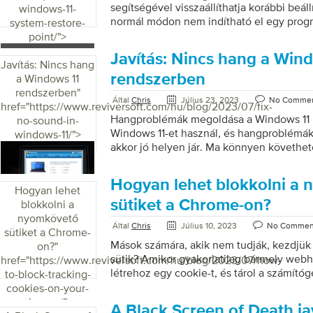
a veszélyét, hogy a kiberbűnözők kihaszn
segítségével visszaállíthatja korábbi beál
windows-11-
Kerülje el a kompatibilitási problémákat: 
normál módon nem indítható el egy progr
system-restore-
illesztőprogramok szoftver- és hardverp
rendszer- illesztőprogram telepítése után
point/">
amelyek hibákhoz és hibás működéshez ve
számítógépet A Windows nem indul el meg
Javítás: Nincs hang a Win
[…]
alkalmazása után Csak fekete képernyő l
Javítás: Nincs hang
indításakor A Rendszer-visszaállítási pon
rendszerben
a Windows 11
lehetővé teszi, hogy visszalépjen egy ko
rendszerben
"
Által
Chris
Július 23, 2023
No Comme
szoftver, illesztőprogram vagy Windows-fr
href="https://www.reviversoft.com/hu/blog/2023/07/fix-
visszaállítási pont jön létre. Ezenkívül ma
Hangproblémák megoldása a Windows 11 
no-sound-in-
visszaállítási pontot. A visszaállítás nem 
Windows 11-et használ, és hangproblémák
windows-11/">
fájlokat, de törli a […]
akkor jó helyen jár. Ma könnyen követhe
a hangproblémák megoldására. 1. lépés: E
hardvereszközt Ha külső audioeszközöke
Hogyan lehet blokkolni a
meg arról, hogy az eszköz megfelelően cs
Hogyan lehet
számítógéphez. Kérjük, ellenőrizze a hange
sütiket a Chrome-on?
blokkolni a
megfelelően, és próbálja ki. Több audio
nyomkövető
Által
Chris
Július 10, 2023
No Commen
meg arról, hogy a megfelelő eszközt állít
sütiket a Chrome-
alapértelmezettként, és húzza ki/letiltja 
Mások számára, akik nem tudják, kezdjük 
on?
"
Audioeszköz alapértelmezett beállítása: 
sütik? Amikor gyakorlatilag bármely webh
href="https://www.reviversoft.com/hu/blog/2023/07/how-
2. Majd Beállítások 3. Válassza a Rendsze
létrehoz egy cookie-t, és tárol a számítógé
to-block-tracking-
amely információkat tartalmaz a rendszeré
cookies-on-your-
végzett műveletekről. Cookie-kat mind a 
chrome/">
A Black Screen of Death ja