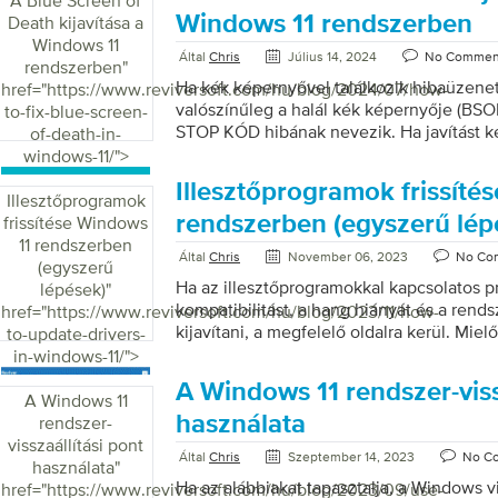
A Blue Screen of
támadjanak meg, hogy ellopják az Ön adat
Windows 11 rendszerben
Death kijavítása a
bizalmas adatait. A következő módokon v
Windows 11
Által
Chris
Július 14, 2024
No Commen
rendszerét: Rendszeresen frissítse operá
rendszerben
"
felejtse el rendszeresen frissíteni operác
Ha kék képernyővel találkozik hibaüzenet
href="https://www.reviversoft.com/hu/blog/2024/07/how-
érdekében, hogy készüléke védve legyen 
valószínűleg a halál kék képernyője (BSO
to-fix-blue-screen-
és potenciális fenyegetésekkel szemben. 
STOP KÓD hibának nevezik. Ha javítást ke
of-death-in-
segíthetnek […]
oldalra került. Van néhány hasznos javít
windows-11/">
Kezdjük el: 1. lépés: Indítsa újra a számí
Illesztőprogramok frissíté
számítógépnek szüksége van egy kis lev
Illesztőprogramok
Valószínűleg ideje újraindítani a számító
rendszerben (egyszerű lép
frissítése Windows
javítás, és lehet, hogy meg tudja oldani a 
11 rendszerben
Által
Chris
November 06, 2023
No Co
lépés: Futtassa a CHKDSK-t A CHKDSK m
(egyszerű
futtatásakor megkeresi a merevlemez sérül
Ha az illesztőprogramokkal kapcsolatos p
lépések)
"
lemez fizikai […]
kompatibilitást, a hang hiányát és a rend
href="https://www.reviversoft.com/hu/blog/2023/11/how-
kijavítani, a megfelelő oldalra kerül. Mie
to-update-drivers-
előnyei vannak az illesztőprogramok fris
in-windows-11/">
teljesítményének javítása: A legújabb ill
A Windows 11 rendszer-viss
elkerülheti a rendszerhibákat, amelyek 
A Windows 11
rendszerteljesítményhez vezetnek. Az ill
használata
rendszer-
így megfelelő és gördülékenyebb rendsze
visszaállítási pont
Által
Chris
Szeptember 14, 2023
No C
biztosítanak. Növelje a biztonságot: A fri
használata
"
gyakran tartalmaznak biztonsági fejleszt
Ha az alábbiakat tapasztalja, a Windows vi
href="https://www.reviversoft.com/hu/blog/2023/09/use-