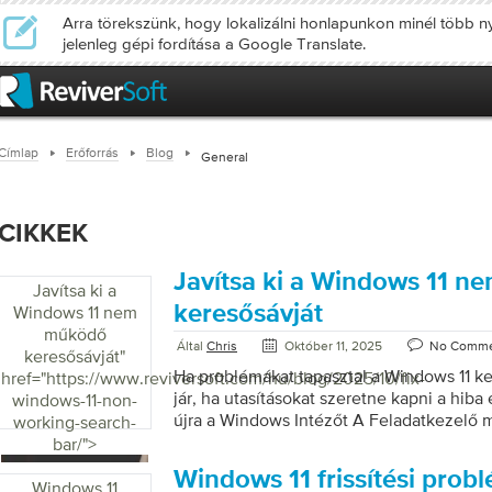
Arra törekszünk, hogy lokalizálni honlapunkon minél több ny
jelenleg gépi fordítása a Google Translate.
Címlap
Erőforrás
Blog
General
CIKKEK
Javítsa ki a Windows 11 
Javítsa ki a
keresősávját
Windows 11 nem
működő
Által
Chris
Október 11, 2025
No Comme
keresősávját
"
Ha problémákat tapasztal a Windows 11 ke
href="https://www.reviversoft.com/hu/blog/2025/10/fix-
jár, ha utasításokat szeretne kapni a hiba e
windows-11-non-
újra a Windows Intézőt A Feladatkezelő
working-search-
meg Ctrl + Shift + Esc . A Folyamatok la
bar/">
Windows Intézőt . Kattintson rá jobb gomb
Windows 11 frissítési prob
Újraindítás lehetőséget. 2. Futtassa a Ker
Windows 11