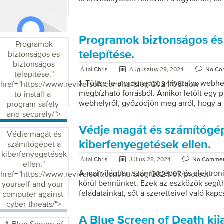
az egyéneknek, hogy megvédjék magukat 
böngészés közben. Szilárd meggyőződé
hozzá kell férnie azokhoz az információ
feljogosítják őt a digitális világban való 
Programok biztonságos és
Programok
Íme néhány módszer a biztonságos böng
telepítése.
biztonságos és
Használjon erős, egyedi jelszavakat mind
biztonságos
jelszavakat hoz létre fiókjaihoz, fontos, 
Által
Chris
Augusztus 29, 2024
No Co
telepítése.
"
egyediek legyenek. Használjon kis- és n
1. Töltse le a programot a hivatalos webh
href="https://www.reviversoft.com/hu/blog/2024/08/how-
speciális karaktereket. Kerülje a könnyen 
megbízható forrásból. Amikor letölt egy 
to-install-a-
például nevek, […]
webhelyről, győződjön meg arról, hogy a
program-safely-
legális. 2. Telepítés előtt ellenőrizze a fá
and-securely/">
víruskereső programmal, hogy megbizony
Védje magát és számítógé
nem fertőzött-e meg rosszindulatú progra
Védje magát és
telepíteni egy megbízható víruskereső prog
kiberfenyegetések ellen.
számítógépét a
hogy megvédje számítógépét a lehetsége
kiberfenyegetések
Által
Chris
Július 28, 2024
No Comme
Legyen óvatos a felkeresett webhelyekkel é
ellen.
"
kapcsolatban is, hogy minimalizálja a ro
A mai világban számítógépek és elektro
href="https://www.reviversoft.com/hu/blog/2024/07/protect-
fertőzésének kockázatát. A Security Reviv
körül bennünket. Ezek az eszközök segíth
yourself-and-your-
végez, és még a legkisebb […]
feladatainkat, sőt a szeretteivel való kapcs
computer-against-
azonban, hogy vannak olyan programok,
cyber-threats/">
készítettek, hogy kihasználják az embere
A Blue Screen of Death kij
programokat arra tervezték, hogy számít