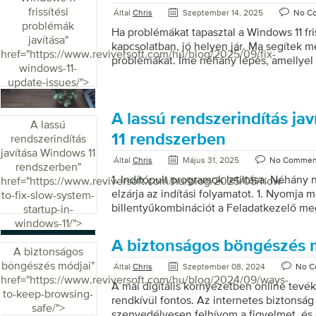
hibaelhárítót A Beállítások megnyitásá
frissítési
Által
Chris
Szeptember 14, 2025
No C
+ I . Lépjen a Rendszer > Hibaelhárítás > 
problémák
Ha problémákat tapasztal a Windows 11 fri
menüpontra. Keresd meg a Keresés és in
javítása
"
kapcsolatban, jó helyen jár. Ma segítek 
kattints a Futtatás gombra […]
href="https://www.reviversoft.com/hu/blog/2025/09/fix-
problémákat. Íme néhány lépés, amellyel
windows-11-
megoldani őket: 1. Ellenőrizze az interne
update-issues/">
meg róla, hogy eszköze csatlakozik az int
letöltéséhez stabil internetkapcsolat szüks
számítógépét : Néha egy egyszerű újrain
A lassú rendszerindítás ja
A lassú
átmeneti hibákat. 3. Futtassa a Windows U
11 rendszerben
rendszerindítás
Lépjen a Beállítások > Rendszer > Hibaelh
javítása Windows 11
hibaelhárítók menüpontra. Keresd meg a
Által
Chris
Május 31, 2025
No Commen
rendszerben
"
kattints a Futtatás gombra. Frissítések ma
1. Indítópult programok letiltása: Néhány
href="https://www.reviversoft.com/hu/blog/2025/05/how-
elzárja az indítási folyamatot. 1. Nyomja me
to-fix-slow-system-
billentyűkombinációt a Feladatkezelő me
startup-in-
Kattintson az „ Indítás ” fülre. 3. Tekints
windows-11/">
listáját, és tiltsa le a nem szükségeseket 
A biztonságos böngészés 
majd a „ Letiltás ” lehetőséget választva. 
A biztonságos
A Windows Update rendszeres ellenőrzés
böngészés módjai
"
Által
Chris
Szeptember 08, 2024
No C
számára. 1. Lépjen a „ Beállítások ” menüp
href="https://www.reviversoft.com/hu/blog/2024/09/ways-
A mai digitális környezetben online tev
Windows Update ” lehetőséget. 3. Kattints
to-keep-browsing-
rendkívül fontos. Az internetes biztonság
keresése […]
safe/">
szenvedélyesen felhívom a figyelmet, és 