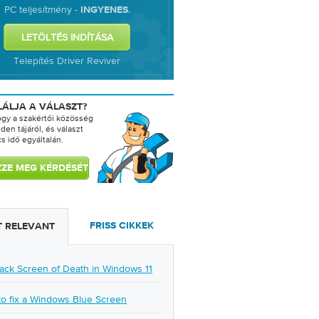
PC teljesítmény -
.
INGYENES
Telepítés Driver Reviver
LÁLJA A VÁLASZT?
ogy a szakértői közösség
den tájáról, és választ
cs idő egyáltalán.
FRISS CIKKEK
 RELEVANT
lack Screen of Death in Windows 11
o fix a Windows Blue Screen