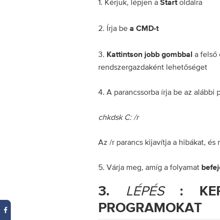
1. Kérjük, lépjen a
oldalra
Start
2. Írja be
a CMD-t
3.
a felső
Kattintson jobb gombbal
rendszergazdaként lehetőséget
4. A parancssorba írja be az alábbi 
chkdsk C: /r
Az /r parancs kijavítja a hibákat, é
5. Várja meg, amíg a folyamat
befe
LÉPÉS
3.
: KER
PROGRAMOKAT