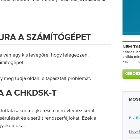
ÚJRA A SZÁMÍTÓGÉPET
NEM TA
Kérdés, h
 van egy kis levegőre, hogy lélegezzen.
a világ min
kapni, nin
zámítógépet.
gy meg tudja oldani a tapasztalt problémát.
 A CHKDSK-T
MOST
uttatásakor megkeresi a merevlemez sérült
 sérülését és a sérült rendszerfájlokat. Ezek a
Fix B
yakori okai.
How t