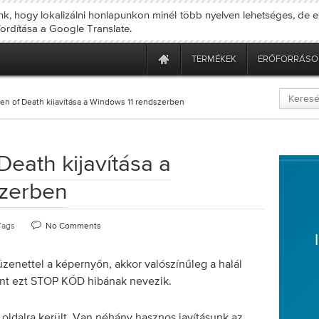
nk, hogy lokalizálni honlapunkon minél több nyelven lehetséges, de e
fordítása a Google Translate.
TERMÉKEK
ERŐFORRÁSO
en of Death kijavítása a Windows 11 rendszerben
Death kijavítása a
szerben
Tags
No Comments
zenettel a képernyőn, akkor valószínűleg a halál
ént ezt STOP KÓD hibának nevezik.
ő oldalra került. Van néhány hasznos javításunk az