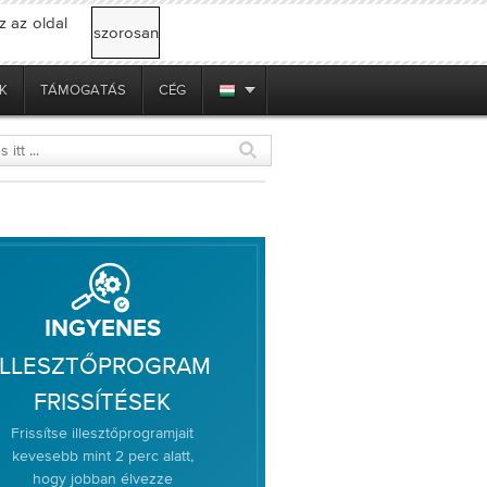
z az oldal
szorosan
K
TÁMOGATÁS
CÉG
INGYENES
ILLESZTŐPROGRAM
FRISSÍTÉSEK
Frissítse illesztőprogramjait
kevesebb mint 2 perc alatt,
hogy jobban élvezze