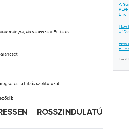
A Gui
REPR
Error
How t
 eredményre, és válassza a Futtatás
of De
How 
Blue 
parancsot.
Tovább
s megkeresi a hibás szektorokat
jeződik
ESSEN ROSSZINDULATÚ