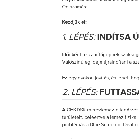
Ön számára.
Kezdjük el:
1. LÉPÉS:
INDÍTSA 
Időnként a számítógépnek szüksége
Valószínűleg ideje újraindítani a s
Ez egy gyakori javítás, és lehet, ho
2. LÉPÉS:
FUTTASSA
A CHKDSK merevlemez-ellenőrzés f
területeit, beleértve a lemez fizikai
problémák a Blue Screen of Death g