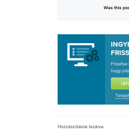
Was this pos
ING
FRIS
Frissítse
hogy job
Telepí
Hozzászólások lezárva.