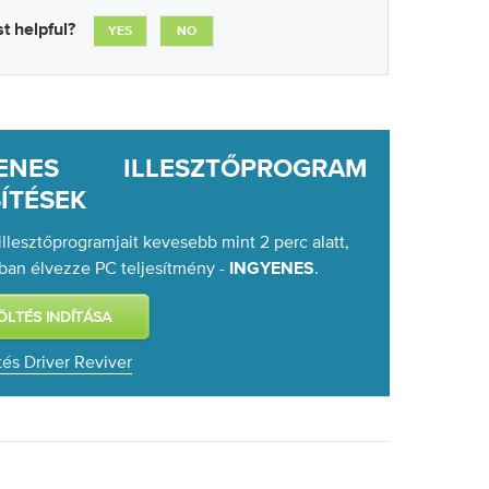
t helpful?
YES
NO
YENES ILLESZTŐPROGRAM
SÍTÉSEK
 illesztőprogramjait kevesebb mint 2 perc alatt,
ban élvezze PC teljesítmény -
.
INGYENES
tés Driver Reviver