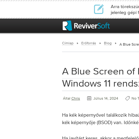
Arra törekszü
jelenleg gépi 
Címlap
Erőforrás
Blog
A Blue Scre
A Blue Screen of 
Windows 11 rend
Által
Chris
Július 14, 2024
No 
Ha kék képernyővel találkozik hibaü
kék képernyője (BSOD) van. Időnk
Ha javítást keres, akkor a megfelel