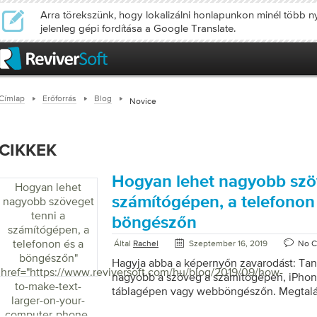
Arra törekszünk, hogy lokalizálni honlapunkon minél több ny
jelenleg gépi fordítása a Google Translate.
Címlap
Erőforrás
Blog
Novice
CIKKEK
Hogyan lehet nagyobb szöv
Hogyan lehet
számítógépen, a telefonon
nagyobb szöveget
tenni a
böngészőn
számítógépen, a
telefonon és a
Által
Rachel
Szeptember 16, 2019
No 
böngészőn
"
Hagyja abba a képernyőn zavarodást: Tan
href="https://www.reviversoft.com/hu/blog/2019/09/how-
nagyobb a szöveg a számítógépen, iPhon
to-make-text-
táblagépen vagy webböngészőn. Megtalá
larger-on-your-
weboldalon olvas szöveget? Mi a helyzet
computer-phone-