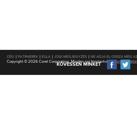
|
|
|
|
CÉG
PATRNEREK
EULA
JOGI MEGJEGYZÉS
NE ADJA EL/OSSZA MEG A
Copyright © 2026 Corel Corporation. Minden jog fenntartva.
Használati felt
KÖVESSEN MINKET