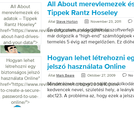
telefonon található szöveggel? Szerencs
All About merevlemezek és
and-browser/">
All About
növelése az összes eszközön gyors és eg
Tippek Rantz Hoseley
merevlemezek és
szöveg mérete a számítógépen Windows 1
adatok – Tippek
gombot Válassza a Beállítások lehetőség
Által
Steve Horton
November 23, 2011
Rantz Hoseley
"
hozzáférés lehetőséget Válassza a Kijelz
Én dolgoztam a videojáték-és szoftverfejl
href="https://www.reviversoft.com/hu/blog/2011/11/all-
képernyőn megjelenő szöveget szeretné n
már dolgozik a “high-end” számítógépek e
about-hard-drives-
állítsa be a Csúsztassa a szöveg csúszkáj
termelés 5 évig azt megelőzően. Ez dióh
and-your-data/">
nagyobbra […]
személy, aki a barátok, a szabályzatok, a
random emberek kérdezni: “Hogyan erősí
Hogyan lehet létrehozni e
Hogyan lehet
jelszó használata Online
létrehozni egy
biztonságos jelszó
Által
Mark Beare
Október 27, 2009
No
használata Online
"
Mindenkinek megvan a saját gondolkodás, 
href="https://www.reviversoft.com/hu/blog/2009/10/how-
kedvencek nevei, születési hely, a leányko
to-create-a-secure-
abc123. A probléma az, hogy ezek a jelsza
password-to-use-
és ha valaki tudja, hogy jól vannak még kö
online/">
nem is ismerlek, és lefogadom, kitalálta,
jelszavak fent).