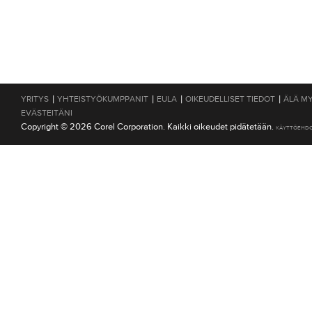
|
|
|
|
YRITYS
YHTEISTYÖKUMPPANIT
EULA
OIKEUDELLISET TIEDOT
ÄLÄ MY
EVÄSTEITÄNI
Copyright © 2026 Corel Corporation. Kaikki oikeudet pidätetään.
KÄYTTÖEHD