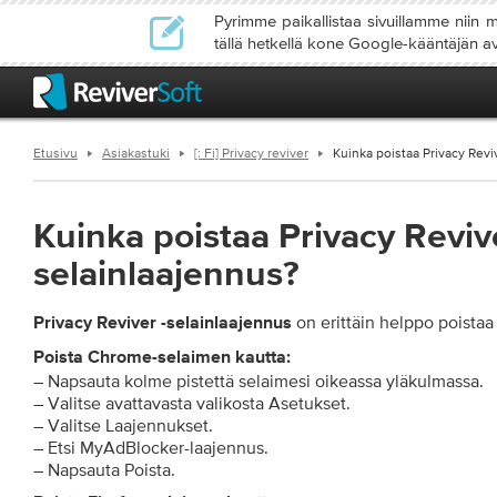
Pyrimme paikallistaa sivuillamme niin m
tällä hetkellä kone Google-kääntäjän av
Etusivu
Asiakastuki
[: Fi] Privacy reviver
Kuinka poistaa Privacy Revi
Kuinka poistaa Privacy Revive
selainlaajennus?
on erittäin helppo poistaa 
Privacy Reviver -selainlaajennus
Poista Chrome-selaimen kautta:
– Napsauta kolme pistettä selaimesi oikeassa yläkulmassa.
– Valitse avattavasta valikosta Asetukset.
– Valitse Laajennukset.
– Etsi MyAdBlocker-laajennus.
– Napsauta Poista.