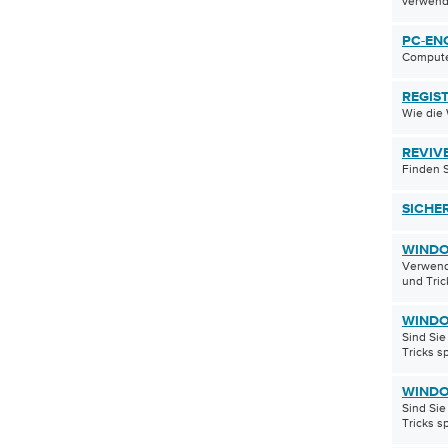
verwen
PC-EN
Compute
REGIS
Wie die
REVIV
Finden S
SICHE
WINDO
Verwend
und Trick
WINDO
Sind Sie
Tricks sp
WINDO
Sind Sie
Tricks sp