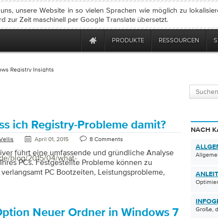
ns, unsere Website in so vielen Sprachen wie möglich zu lokalisie
rd zur Zeit maschinell per Google Translate übersetzt.
PRODUKTE
RESSOURCEN
S
ws Registry Insights
s ich Registry-Probleme damit?
NACH K
Vellis
April 01, 2015
8 Comments
ALLGE
iver führt eine umfassende und gründliche Analyse
Allgemei
/de/blog/2015/04/what-
 Ihres PCs. Festgestellte Probleme können zu
verlangsamt PC Bootzeiten, Leistungsprobleme,
ANLEI
türzt und allgemeiner Systeminstabilität führen. Also,
Optimier
gistry Reviver Scan für und was bedeutet es für
p Paths Was ist das? Die Installationsordner für einige
INFOG
Große, d
erden in der Registrierung gespeichert. Auf diese
ption Neuer Ordner in Windows 7