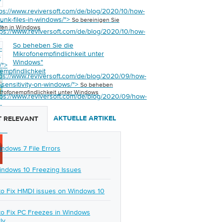
tps://www.reviversoft.com/de/blog/2020/10/how-
junk-files-in-windows/">
So bereinigen Sie
s
"
ien in Windows
tps://www.reviversoft.com/de/blog/2020/10/how-
So beheben Sie die
-
Mikrofonempfindlichkeit unter
n
Windows
"
/">
empfindlichkeit
tps://www.reviversoft.com/de/blog/2020/09/how-
c-sensitivity-on-windows/">
So beheben
s
"
ikrofonempfindlichkeit unter Windows
tps://www.reviversoft.com/de/blog/2020/09/how-
-
y-
AKTUELLE ARTIKEL
 RELEVANT
/">
indows 7 File Errors
indows 10 Freezing Issues
o Fix HMDI issues on Windows 10
o Fix PC Freezes in Windows
ly