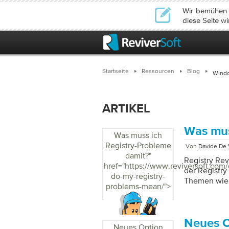
Wir bemühen u
diese Seite wi
Startseite
Ressourcen
Blog
Windo
ARTIKEL
Was mus
Was muss ich
Registry-Probleme
Von
Davide De 
damit?
"
Registry Rev
href="https://www.reviversoft.com
der Registry
do-my-registry-
Themen wie 
problems-mean/">
Software abs
was macht Re
Ihren PC. Ap
Programme w
Neues O
Neues Option