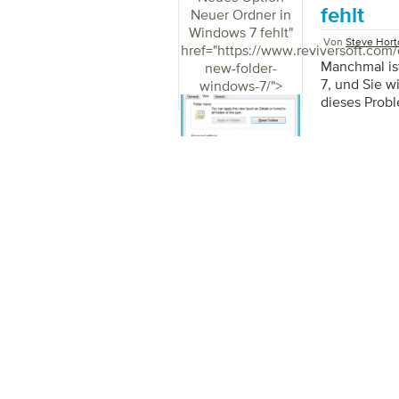
Weise könne
fehlt
Neuer Ordner in
ohne das ko
Windows 7 fehlt
"
Reviver verw
Von
Steve Hort
href="https://www.reviversoft.com
zu entfernen
Manchmal is
new-folder-
7, und Sie w
windows-7/">
dieses Prob