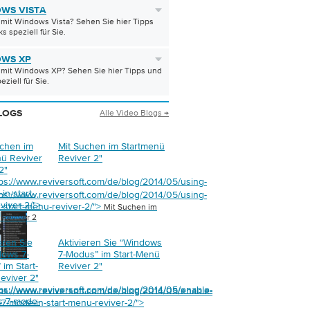
WS VISTA
 mit Windows Vista? Sehen Sie hier Tipps
s speziell für Sie.
WS XP
 mit Windows XP? Sehen Sie hier Tipps und
eziell für Sie.
Alle Video Blogs →
LOGS
uchen im
Mit Suchen im Startmenü
nü Reviver
Reviver 2
"
2
"
tps://www.reviversoft.com/de/blog/2014/05/using-
in-start-
tps://www.reviversoft.com/de/blog/2014/05/using-
viver-2/">
n-start-menu-reviver-2/">
Mit Suchen im
 Reviver 2
eren Sie
Aktivieren Sie “Windows
dows 7-
7-Modus” im Start-Menü
im Start-
Reviver 2
"
eviver 2
"
tps://www.reviversoft.com/de/blog/2014/05/enable-
tps://www.reviversoft.com/de/blog/2014/05/enable-
s-7-mode-
7-mode-in-start-menu-reviver-2/">