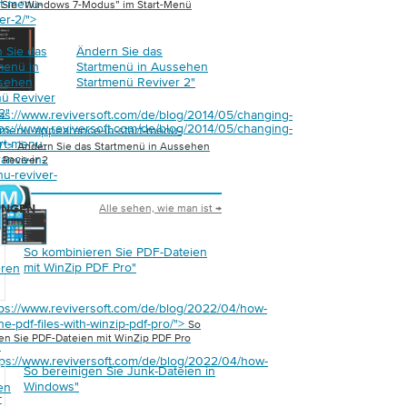
rt-menu-
n Sie “Windows 7-Modus” im Start-Menü
er-2/">
 Sie das
Ändern Sie das
menü in
Startmenü in Aussehen
sehen
Startmenü Reviver 2
"
nü Reviver
2
"
tps://www.reviversoft.com/de/blog/2014/05/changing-
tps://www.reviversoft.com/de/blog/2014/05/changing-
t-menu-appearance-in-start-menu-
art-menu-
2/">
Ändern Sie das Startmenü in Aussehen
ance-in-
 Reviver 2
nu-reviver-
Alle sehen, wie man ist →
UNGEN
So kombinieren Sie PDF-Dateien
mit WinZip PDF Pro
"
eren
tps://www.reviversoft.com/de/blog/2022/04/how-
e-pdf-files-with-winzip-pdf-pro/">
So
en Sie PDF-Dateien mit WinZip PDF Pro
"
tps://www.reviversoft.com/de/blog/2022/04/how-
So bereinigen Sie Junk-Dateien in
Windows
"
en
-
-