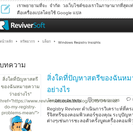
เราพยายามที่จะ จำกัด วงเว็บไซต์ของเราในภาษามากที่สุดเท่าท
คือเครื่องแปลโดยใช้ Google แปล
หน้าหลัก
ทรัพยากร
บล็อก
Windows Registry Insights
บทความ
สิ่งใดที่ปัญหาสตรีของฉันห
สิ่งใดที่ปัญหาสตรี
ของฉันหมายความ
อย่างไร
ว่าอย่างไร
"
href="https://www.reviversoft.com/th/blog/2015/04/what-
โดย
Davide De Vellis
เมษายน 01, 2015
do-my-registry-
Registry Reviver ด​​ำเนินการวิเคราะห์ที่
problems-mean/">
รีจิสทรีของคอมพิวเตอร์ของคุณ ระบุปัญห
ต่างๆเช่นการชะลอตัวครั้งบูตเครื่องคอมพิ
ประสิทธิภาพเกิดปัญหาซอฟแวร์และควา
ทั่วไป ดังนั้น Registry Reviver สิ่งที่ไม่ได้