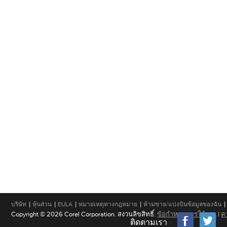
|
|
|
|
|
บริษัท
หุ้นส่วน
EULA
หมายเหตุทางกฎหมาย
ห้ามขาย/แบ่งปันข้อมูลของฉัน
Copyright © 2026 Corel Corporation. สงวนลิขสิทธิ์.
ข้อกำหนดการใช้งาน
|
ค
ติดตามเรา