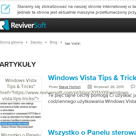
Staramy się zlokalizować na naszej stronie internetowej w ta
jednak ta strona jest aktualnie maszyna przetłumaczony prz
Strona główna
Zasoby
Blog
tag 'vista';
ARTYKUŁY
Windows Vista Tips & Tric
Windows Vista
Tips & Tricks
"
Przez
Steve Horton
Wrzesień 26, 2013
href="https://www.reviversoft.com/pl/blog/2013/09/windows-
Te pięć tajne cechy pomogą Ci uzyskać ja
vista-tips-tricks/">
codziennego użytkowania Windows Vista
Wszystko o Panelu sterow
Wszystko o Panelu