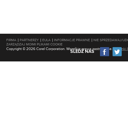
|
|
|
|
FIRMA
PARTNERZY
EULA
INFORMACJE PRAWNE
NIE SPRZEDAWAJ/UD
ZARZĄDZAJ MOIMI PLIKAMI COOKIE
Copyright © 2026 Corel Corporation. Wszelkie prawa zastrzeżone.
Warunki 
ŚLEDŹ NAS