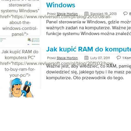
Windows
sterowania
systemu Windows
"
Przez
Steve Horton
Sierpień 19, 2013
B
href="https://www.reviversoft.com/pl/blog/2013/08/all-
Panel sterowania w Windows, gdzie moż
about-the-
ważnych zadań na komputerze. Ważne jest
windows-control-
funkcje systemu Windows można znaleźć 
panel/">
Jak kupić RAM do komput
Jak kupić RAM do
komputera PC
"
Przez
Steve Horton
Luty 07, 2011
1 Ko
href="https://www.reviversoft.com/pl/blog/2011/02/how-
Ważne jest, aby wiedzieć, co RAM, pamięć, 
to-buy-ram-for-
dowiedzieć się, jakiego typu i ile masz 
your-pc/">
komputerze. Oto przewodnik do tego.