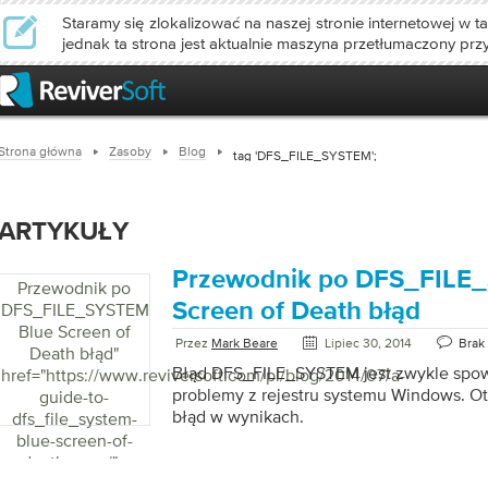
Staramy się zlokalizować na naszej stronie internetowej w ta
jednak ta strona jest aktualnie maszyna przetłumaczony prz
Strona główna
Zasoby
Blog
tag 'DFS_FILE_SYSTEM';
ARTYKUŁY
Przewodnik po DFS_FILE
Przewodnik po
Screen of Death błąd
DFS_FILE_SYSTEM
Blue Screen of
Przez
Mark Beare
Lipiec 30, 2014
Brak
Death błąd
"
Błąd DFS_FILE_SYSTEM jest zwykle sp
href="https://www.reviversoft.com/pl/blog/2014/07/a-
problemy z rejestru systemu Windows. Ot
guide-to-
błąd w wynikach.
dfs_file_system-
blue-screen-of-
death-error/">