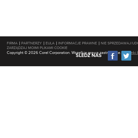
|
|
|
|
FIRMA
PARTNERZY
EULA
INFORMACJE PRAWNE
NIE SPRZEDAWAJ/UD
ZARZĄDZAJ MOIMI PLIKAMI COOKIE
Copyright © 2026 Corel Corporation. Wszelkie prawa zastrzeżone.
Warunki 
ŚLEDŹ NAS