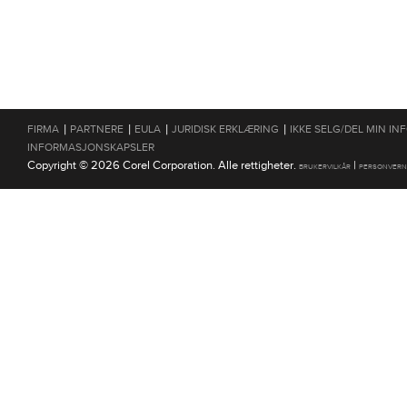
|
|
|
|
FIRMA
PARTNERE
EULA
JURIDISK ERKLÆRING
IKKE SELG/DEL MIN I
INFORMASJONSKAPSLER
Copyright © 2026 Corel Corporation. Alle rettigheter.
|
BRUKERVILKÅR
PERSONVERN