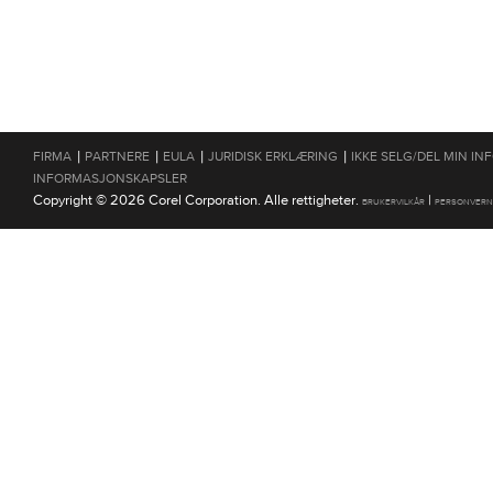
|
|
|
|
FIRMA
PARTNERE
EULA
JURIDISK ERKLÆRING
IKKE SELG/DEL MIN I
INFORMASJONSKAPSLER
Copyright © 2026 Corel Corporation. Alle rettigheter.
|
BRUKERVILKÅR
PERSONVERN