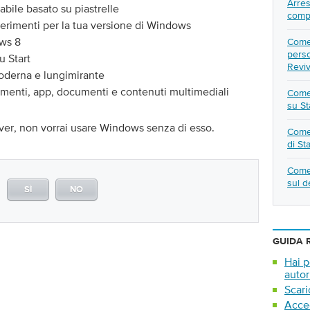
Arres
bile basato su piastrelle
comp
erimenti per la tua versione di Windows
ws 8
Come 
perso
u Start
Revi
moderna e lungimirante
gamenti, app, documenti e contenuti multimediali
Come 
su St
er, non vorrai usare Windows senza di esso.
Come 
di St
Come 
sul d
SÌ
NO
GUIDA 
Hai p
autor
Scari
Acced