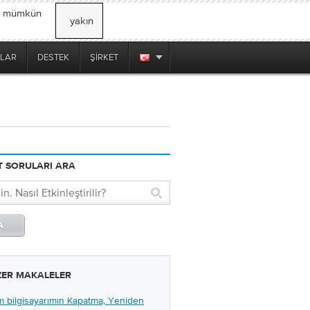
, mümkün
yakın
LAR
DESTEK
ŞIRKET
 SORULARI ARA
ZER MAKALELER
 bilgisayarımın Kapatma, Yeniden