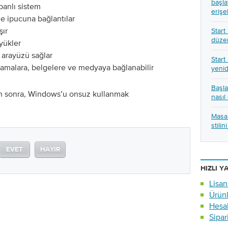
başla
abanlı sistem
erişeb
 ipucuna bağlantılar
şır
Start
düzen
 yükler
ı arayüzü sağlar
Start
ulamalara, belgelere ve medyaya bağlanabilir
yenid
Başla
n sonra, Windows’u onsuz kullanmak
nasıl 
Masa
stilin
EVET
HAYIR
HIZLI Y
Lisan
Ürünl
Hesab
Sipar