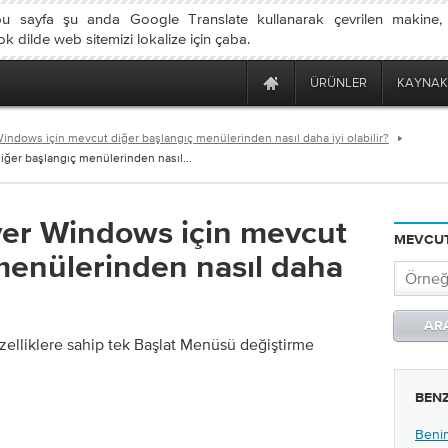
u sayfa şu anda Google Translate kullanarak çevrilen makine
 dilde web sitemizi lokalize için çaba.
ÜRÜNLER
KAYNAK
ndows için mevcut diğer başlangıç ​​menülerinden nasıl daha iyi olabilir?
er başlangıç ​​menülerinden nasıl...
ver Windows için mevcut
MEVCUT
​menülerinden nasıl daha
zelliklere sahip tek Başlat Menüsü değiştirme
BEN
Benim