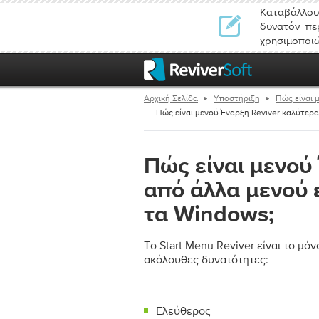
Καταβάλλουμ
δυνατόν πε
χρησιμοποιώ
Αρχική Σελίδα
Υποστήριξη
Πώς είναι 
Πώς είναι μενού Έναρξη Reviver καλύτερα 
Πώς είναι μενού
από άλλα μενού 
τα Windows;
Το Start Menu Reviver είναι το μό
ακόλουθες δυνατότητες:
Ελεύθερος