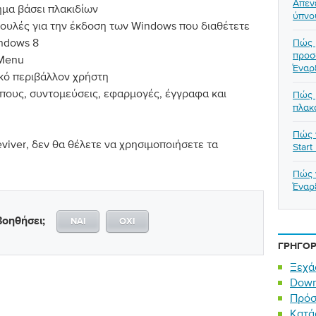
Απεν
μα βάσει πλακιδίων
ύπνο
ουλές για την έκδοση των Windows που διαθέτετε
indows 8
Πώς 
προσ
 Menu
Έναρ
ικό περιβάλλον χρήστη
πους, συντομεύσεις, εφαρμογές, έγγραφα και
Πώς 
πλακ
Πώς 
viver, δεν θα θέλετε να χρησιμοποιήσετε τα
Start
Πώς 
Έναρ
οηθήσει;
ΝΑΊ
ΌΧΙ
ΓΡΉΓΟΡ
Ξεχά
Down
Πρόσ
Κατά