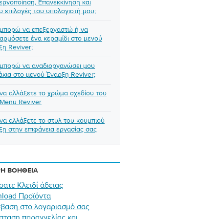
εργοποίηση, Επανεκκίνηση και
υ επιλογές του υπολογιστή μου;
μπορώ να επεξεργαστώ ή να
αρμόσετε ένα κεραμίδι στο μενού
ξη Reviver;
μπορώ να αναδιοργανώσει μου
άκια στο μενού Έναρξη Reviver;
να αλλάξετε το χρώμα σχεδίου του
 Menu Reviver
να αλλάξετε το στυλ του κουμπιού
ξη στην επιφάνεια εργασίας σας
Η ΒΟΉΘΕΙΑ
σατε Κλειδί άδειας
load Προϊόντα
βαση στο λογαριασμό σας
σταση παραγγελίας και