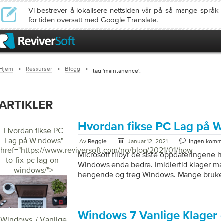
Vi bestrever å lokalisere nettsiden vår på så mange språ
for tiden oversatt med Google Translate.
Hjem
Ressurser
Blogg
tag 'maintanence';
ARTIKLER
Hvordan fikse PC Lag på 
Hvordan fikse PC
Lag på Windows
"
Av
Reggie
Januar 12, 2021
Ingen komm
href="https://www.reviversoft.com/no/blog/2021/01/how-
Microsoft tilbyr de siste oppdateringene 
to-fix-pc-lag-on-
Windows enda bedre. Imidlertid klager m
windows/">
hengende og treg Windows. Mange bruker
datamaskinproblemer. Du har kanskje lagt
tidligere kjørte raskere, men nå har den bl
Forsinkelsen i datamaskinen kan ikke føre
men å bruke et tregt datasystem er ganske
Windows 7 Vanlige Klager 
Windows 7 Vanlige