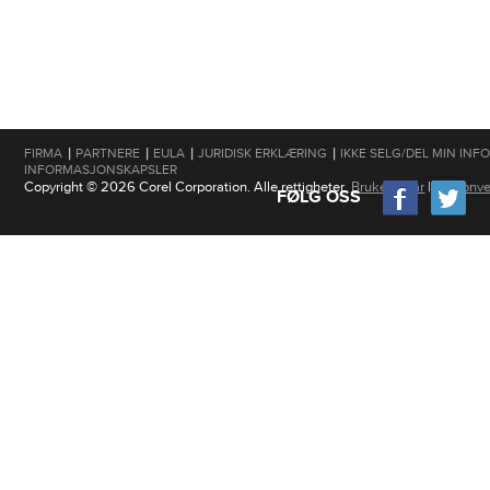
|
|
|
|
FIRMA
PARTNERE
EULA
JURIDISK ERKLÆRING
IKKE SELG/DEL MIN IN
INFORMASJONSKAPSLER
Copyright © 2026 Corel Corporation. Alle rettigheter.
Brukervilkår
|
Personve
FØLG OSS