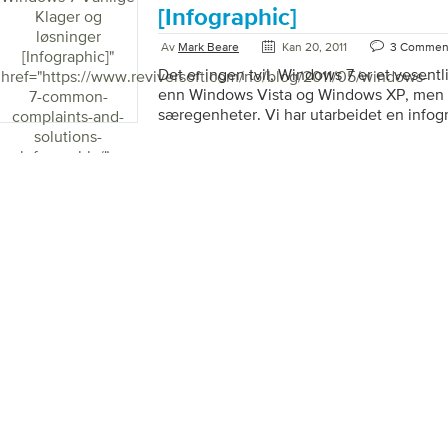
frustrerende. Imidlertid er tregheten og f
[Infographic]
Klager og
forårsaket av Windows OS. Det er mange a
løsninger
Windows-PCen din bremser. PC-forsinkels
Av
Mark Beare
Kan 20, 2011
3 Commen
[Infographic]
"
Det er ingen tvil, Windows 7 er et vesent
href="https://www.reviversoft.com/no/blog/2011/05/windows-
enn Windows Vista og Windows XP, men de
7-common-
særegenheter. Vi har utarbeidet en infog
complaints-and-
vanligste problemene folk har med Wind
solutions-
populære løsningene for dem. Noen av di
infographic/">
tekniske og noen er rask og enkel.