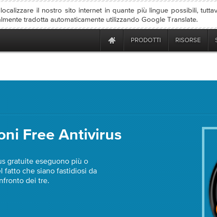
ocalizzare il nostro sito internet in quante più lingue possibili, tutta
almente tradotta automaticamente utilizzando Google Translate.
PRODOTTI
RISORSE
ioni Free Antivirus
irus gratuite eseguono più o
 fatto che siano fastidiosi da
nfronto dei tre.