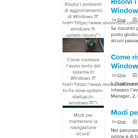
Risolvi 
strumento di
Risolvi i problemi
Premi Window
Windows
di aggiornamento
Risoluzione d
di Windows 11
"
Da
Chris
problemi . […
href="https://www.reviversoft.com/
Se riscontri
windows-11-
posto giusto.
update-issues/">
alcuni passag
Controlla la 
sia connesso
Come ris
scaricare gli
Come risolvere
riavvio può 
Windows
l’avvio lento del
strumento di
sistema in
Da
Chris
Impostazioni
Windows 11
"
1. Disattiva
href="https://www.reviversoft.com
intasano l’av
to-fix-slow-system-
Manager. 2. F
startup-in-
programmi di
windows-11/">
clic con il p
Modi pe
2. Controlla
Modi per
Update è util
mantenere la
Da
Chris
Selezionare 
navigazione
Nel panorama 
sicura
"
online è di 