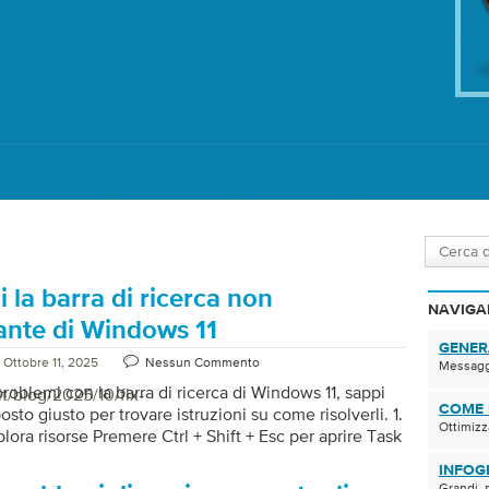
 la barra di ricerca non
NAVIGA
ante di Windows 11
GENER
Ottobre 11, 2025
Nessun Commento
Messaggi
problemi con la barra di ricerca di Windows 11, sappi
t/blog/2025/10/fix-
COME 
osto giusto per trovare istruzioni su come risolverli. 1.
Ottimizz
lora risorse Premere Ctrl + Shift + Esc per aprire Task
a scheda Processi, trova Esplora risorse . Fare clic
INFOG
 destro del mouse e selezionare Riavvia. 2. Eseguire lo
Grandi, p