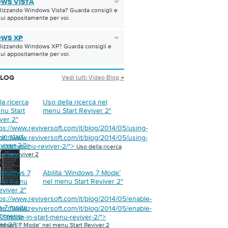
WS VISTA
tilizzando Windows Vista? Guarda consigli e
qui appositamente per voi.
WS XP
tilizzando Windows XP? Guarda consigli e
qui appositamente per voi.
Vedi tutti Video Blog →
BLOG
la ricerca
Uso della ricerca nel
nu Start
menu Start Reviver 2
"
ver 2
"
ps://www.reviversoft.com/it/blog/2014/05/using-
in-start-
ps://www.reviversoft.com/it/blog/2014/05/using-
viver-2/">
n-start-menu-reviver-2/">
Uso della ricerca
tart Reviver 2
‘Windows 7
Abilita ‘Windows 7 Mode’
nel menu
nel menu Start Reviver 2
"
eviver 2
"
ps://www.reviversoft.com/it/blog/2014/05/enable-
s-7-mode-
ps://www.reviversoft.com/it/blog/2014/05/enable-
rt-menu-
7-mode-in-start-menu-reviver-2/">
er-2/">
indows 7 Mode’ nel menu Start Reviver 2