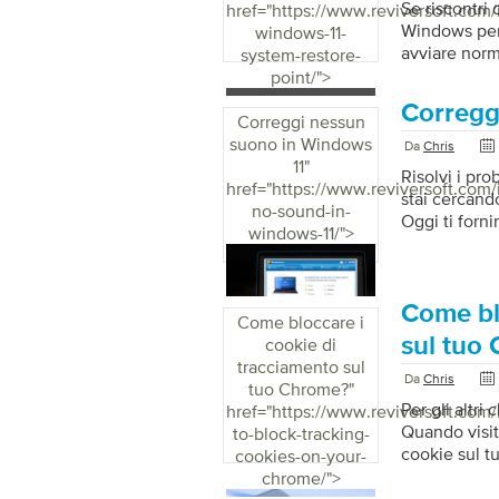
vulnerabilità
Se riscontri 
href="https://www.reviversoft.com/
Windows per 
windows-11-
avviare norm
system-restore-
programma Im
point/">
un driver di
Corregg
l’applicazio
Correggi nessun
schermata ner
suono in Windows
Da
Chris
sistema è un
11
"
Risolvi i pro
precedente n
href="https://www.reviversoft.com/
stai cercando
si installa u
no-sound-in-
Oggi ti forni
windows-11/">
problemi aud
Se utilizzi d
correttament
volume, assi
Come bl
Come bloccare i
dispositivi a
sul tuo
cookie di
come predefin
tracciamento sul
Per impostar
Da
Chris
tuo Chrome?
"
Per gli altr
href="https://www.reviversoft.com
Quando visit
to-block-tracking-
cookie sul t
cookies-on-your-
sul tuo siste
chrome/">
possono esser