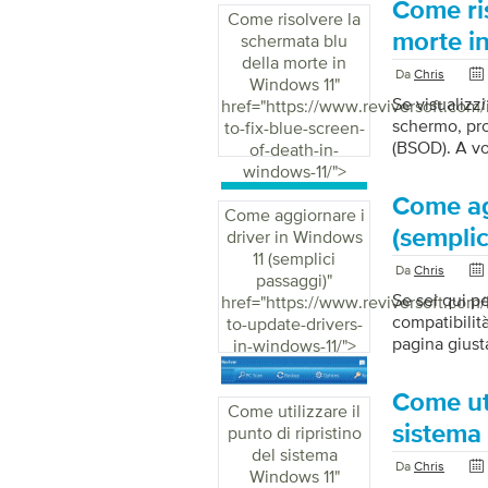
Come ris
computer e ru
Come risolvere la
Ecco i modi 
morte i
schermata blu
regolarmente
della morte in
Da
Chris
regolarmente
Windows 11
"
dispositivo s
Se visualizz
href="https://www.reviversoft.com
schermo, pro
to-fix-blue-screen-
(BSOD). A vo
of-death-in-
cercando una
windows-11/">
alcune soluzi
Come ag
computer A v
Come aggiornare i
respirare. P
(semplic
driver in Windows
una soluzion
11 (semplici
Da
Chris
problema ri
passaggi)
"
Se sei qui pe
href="https://www.reviversoft.com/
compatibilità
to-update-drivers-
pagina giust
in-windows-11/">
dell’aggiorn
avendo i driv
Come uti
tradurranno 
Come utilizzare il
dei driver f
sistema
punto di ripristino
più fluide. 
del sistema
Da
Chris
spesso migli
Windows 11
"