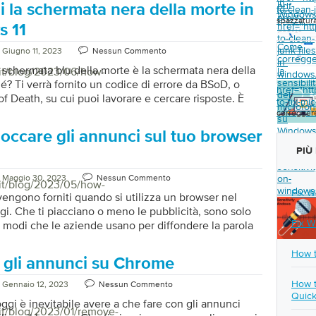
in
pdf-
 la schermata nera della morte in
to-clean-
terze parti. Esistono due tipi di cookie: I cookie di
Window
pro/">
spazzatur
href="ht
ono quelli impostati dal sito Web in cui ti trovi. L’URL
 11
to-clean-
zzato nella barra degli indirizzi. I cookie di […]
Come
junk-files
Giugno 11, 2023
Nessun Commento
corregg
in-
 schermata blu della morte è la schermata nera della
/it/blog/2023/06/how-
la
windows
sensibili
é? Ti verrà fornito un codice di errore da BSoD, o
href="ht
del
f Death, su cui puoi lavorare e cercare risposte. È
to-fix-mi
microfo
entare completamente oscuro con Black Screen of
correggere
su
 alcuna indicazione su dove ottenere la luce. Ho
Window
occare gli annunci sul tuo browser
i offrire alcune soluzioni semplici oggi. Ecco alcune
href="ht
PIÙ
 potresti provare a risolvere il problema. Passaggio 1:
to-fix-mic
sensitivit
omputer. Questa è una soluzione relativamente
Maggio 30, 2023
Nessun Commento
on-
puoi utilizzare per risolvere la maggior parte, se […]
/it/blog/2023/05/how-
windows
Fix W
vengono forniti quando si utilizza un browser nel
i. Che ti piacciano o meno le pubblicità, sono solo
Fix W
i modi che le aziende usano per diffondere la parola
 e servizi. Tuttavia, se desideri una migliore
i navigazione, puoi bloccare la pubblicità in Mozilla
How t
 gli annunci su Chrome
avvero frustrante avere pubblicità pop-up invadenti,
fastidiose quando si utilizza il browser Firefox. Questi
How t
Gennaio 12, 2023
Nessun Commento
eggiano la reputazione della pubblicità online. Un
Quick
oggi è inevitabile avere a che fare con gli annunci
he abbiamo creato ti aiuterà a bloccare questi
/it/blog/2023/01/remove-