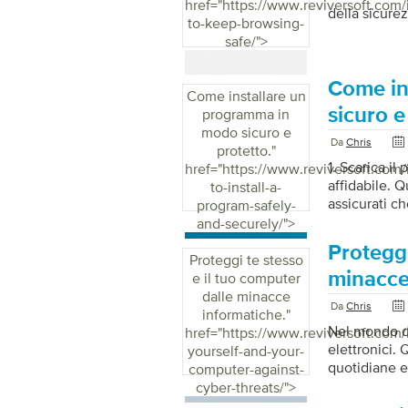
href="https://www.reviversoft.com
della sicurez
to-keep-browsing-
consigli prat
safe/">
navigazione
avere access
mondo digita
Come in
Come installare un
garantire un
sicuro e
programma in
univoche per
modo sicuro e
account, è i
Da
Chris
protetto.
"
1. Scarica i
href="https://www.reviversoft.com
affidabile. 
to-install-a-
assicurati ch
program-safely-
installare, 
and-securely/">
aggiornato p
Proteggi
Ricordatevi d
Proteggi te stesso
tenerlo aggi
minacce
e il tuo computer
potenziali mi
dalle minacce
Da
Chris
e ai file che
informatiche.
"
Nel mondo di
href="https://www.reviversoft.com/
elettronici. 
yourself-and-your-
quotidiane e 
computer-against-
che esistono
cyber-threats/">
delle person