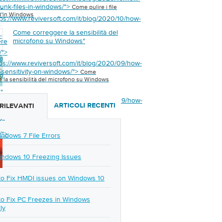
junk-files-in-windows/">
Come pulire i file
s
"
a in Windows
tps://www.reviversoft.com/it/blog/2020/10/how-
Come correggere la sensibilità del
-
microfono su Windows
"
ere
/">
tà
tps://www.reviversoft.com/it/blog/2020/09/how-
c-sensitivity-on-windows/">
Come
no
 la sensibilità del microfono su Windows
s
"
tps://www.reviversoft.com/it/blog/2020/09/how-
ARTICOLI RECENTI
 RILEVANTI
-
y-
/">
indows 7 File Errors
indows 10 Freezing Issues
o Fix HMDI issues on Windows 10
o Fix PC Freezes in Windows
ly