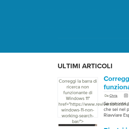
ULTIMI ARTICOLI
Correggi
Correggi la barra di
funzion
ricerca non
funzionante di
Da
Chris
Windows 11
"
Se riscontri 
href="https://www.reviversoft.com/i
che sei nel p
windows-11-non-
Riavviare Esp
working-search-
Manager. Nell
bar/">
con il tasto