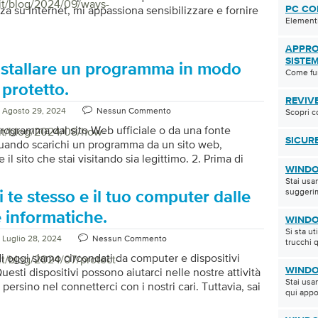
/it/blog/2024/09/ways-
za su Internet, mi appassiona sensibilizzare e fornire
PC COL
Elementi
ici alle persone per proteggersi durante la
 sul Web. Credo fermamente che tutti dovrebbero
APPRO
o a informazioni che consentano loro di navigare nel
SISTE
le in modo sicuro e protetto. Ecco alcuni modi per
stallare un programma in modo
Come fun
a navigazione sicura: Utilizza password complesse e
 protetto.
 ogni account. Quando crei password per i tuoi
REVIV
mportante che siano forti e uniche. […]
Agosto 29, 2024
Nessun Commento
Scopri c
l programma dal sito Web ufficiale o da una fonte
/it/blog/2024/08/how-
SICUR
Quando scarichi un programma da un sito web,
e il sito che stai visitando sia legittimo. 2. Prima di
WINDO
esegui la scansione del file con un programma antivirus
Stai usa
er assicurarti che non sia infetto da malware.
suggerim
 te stesso e il tuo computer dalle
i installare un programma antivirus affidabile e di
ornato per proteggere il vostro computer da
 informatiche.
WINDO
nacce. Inoltre, fate attenzione ai siti web che visitate
Si sta u
Luglio 28, 2024
Nessun Commento
 scaricate per ridurre al minimo il rischio […]
trucchi 
 oggi siamo circondati da computer e dispositivi
it/blog/2024/07/protect-
Questi dispositivi possono aiutarci nelle nostre attività
WINDO
Stai usa
persino nel connetterci con i nostri cari. Tuttavia, sai
qui appo
 programmi realizzati da persone per approfittarsi
e? Questi programmi sono progettati per attaccare i