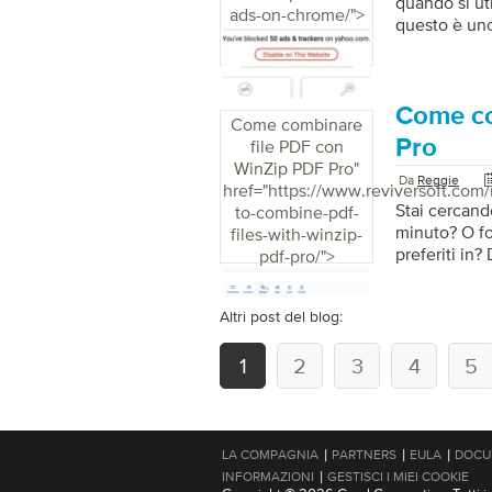
quando si ut
annunci. […]
ads-on-chrome/">
questo è uno
conoscere all
puoi sicuram
Chrome per a
Quando si ut
Come co
Come combinare
up fastidiosi
Pro
file PDF con
Questi messa
WinZip PDF Pro
"
pubblicità o
Da
Reggie
href="https://www.reviversoft.com
Stai cercand
to-combine-pdf-
minuto? O f
files-with-winzip-
preferiti in
pdf-pro/">
combinare fi
progettato pe
Altri post del blog:
cercare cost
lavoro scade
1
2
3
utilizzando 
4
5
semplici pass
|
|
|
LA COMPAGNIA
PARTNERS
EULA
DOCU
|
INFORMAZIONI
GESTISCI I MIEI COOKIE