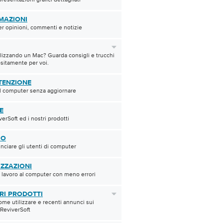
MAZIONI
 opinioni, commenti e notizie
tilizzando un Mac? Guarda consigli e trucchi
sitamente per voi.
ENZIONE
l computer senza aggiornare
E
verSoft ed i nostri prodotti
IO
nciare gli utenti di computer
IZZAZIONI
uo lavoro al computer con meno errori
TRI PRODOTTI
ome utilizzare e recenti annunci sui
 ReviverSoft