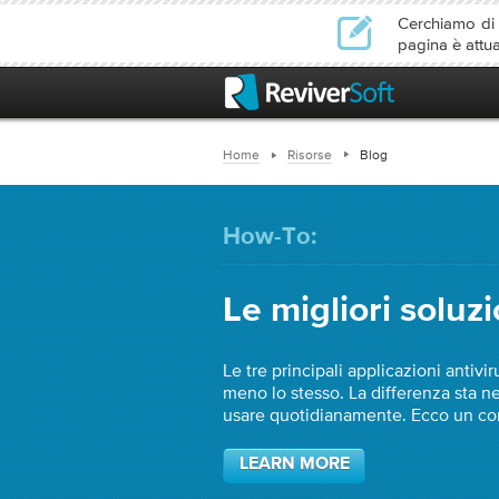
Cerchiamo di l
pagina è attu
Home
Risorse
Blog
How-To:
Le migliori soluz
Le tre principali applicazioni antiv
meno lo stesso. La differenza sta nel
usare quotidianamente. Ecco un co
LEARN MORE