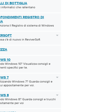
LI DI BOTTIGLIA
 informatici che rallentano
FONDIMENTI REGISTRO DI
MA
ziona il Registro di sistema di Windows
ERSOFT
osa c'è di nuovo in ReviverSoft
EZZA
WS 10
ndo Windows 10? Visualizza consigli e
enti specifici per te.
WS 7
tilizzando Windows 7? Guarda consigli e
qui appositamente per voi.
WS 8
ndo Windows 8? Guarda consigli e trucchi
sitamente per voi