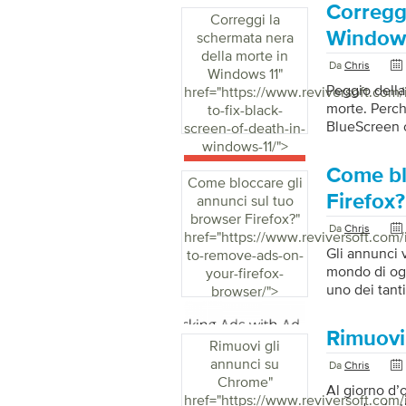
Correggi
venditori di 
Correggi la
prima parte s
Windows
schermata nera
viene visuali
della morte in
Da
Chris
Windows 11
"
Peggio della
href="https://www.reviversoft.com
morte. Perch
to-fix-black-
BlueScreen o
screen-of-death-in-
simile a div
windows-11/">
Death, senza
Come bl
intenzione d
Come bloccare gli
soluzioni che
Firefox?
annunci sul tuo
riavvia il c
browser Firefox?
"
Da
Chris
popolare che 
href="https://www.reviversoft.com
Gli annunci 
to-remove-ads-on-
mondo di ogg
your-firefox-
uno dei tant
browser/">
sui loro beni
esperienza d
Rimuovi
Firefox. È d
Rimuovi gli
interrotte e 
annunci su
Da
Chris
annunci dann
Chrome
"
Al giorno d’
Ad Remover c
href="https://www.reviversoft.com