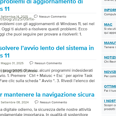
i problemi di aggiornamento di
 risoluzione dei problemi di ricerca e indicizzazione
s + I per aprire Impostazioni. Vai su Sistema >
 11
INFOR
ei problemi > Altri strumenti per la risoluzione dei
Computer
Settembre 14, 2025
Nessun Commento
]
it/blog/2025/09/fix-
 problemi con gli aggiornamenti di Windows 11, sei nel
MAC
 Oggi ti aiuterò a risolvere questi problemi. Ecco
Si sta u
qui appo
gi che puoi seguire per provare a risolverli: 1.
connessione Internet : Assicurati che il tuo dispositivo
MANUT
 a Internet. Una connessione stabile è essenziale per
olvere l’avvio lento del sistema in
Tenere i
 aggiornamenti. 2. Riavvia il PC : A volte un semplice
risolvere problemi temporanei. 3. Eseguire lo
 11
NOTIZI
 risoluzione dei problemi di Windows Update : Vai su
Chi Revi
Maggio 31, 2025
Nessun Commento
 > Sistema > Risoluzione problemi > Altri […]
re i programmi di avvio: alcuni programmi indesiderati
/it/blog/2025/05/how-
NOVIZ
vio. 1. Premere ` Ctrl + Maiusc + Esc ` per aprire Task
Per comi
are clic sulla scheda ” Avvio “. 3. Rivedi l’elenco dei
 avvio e disabilita quelli che non ti servono facendo
OTTIM
ulsante destro del mouse e selezionando ” Disabilita “.
Fai il t
r mantenere la navigazione sicura
 gli aggiornamenti: controllare regolarmente Windows
e per il tuo sistema. 1. Vai su ` Impostazioni` . 2.
I NOS
Settembre 08, 2024
Nessun Commento
Scopri c
` Windows Update `. 3. Fare clic su ” […]
digitale odierno, la sicurezza delle nostre attività
prodotti
fondamentale importanza. In qualità di sostenitore