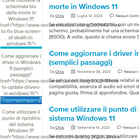
Come risolvere la
Ecco i modi per proteggere te e il tuo si
morte in Windows 11
schermata blu
regolarmente il tuo sistema operativo Ric
della morte in
Da
Chris
Luglio 14, 2024
Nessun Com
regolarmente il tuo sistema operativo per 
Windows 11
"
dispositivo sia protetto dalle vulnerabilità 
Se visualizzi una schermata blu con un me
href="https://www.reviversoft.com/it/blog/2024/07/how-
schermo, probabilmente hai una schermat
to-fix-blue-screen-
(BSOD). A volte, questo si chiama errore
of-death-in-
cercando una soluzione, sei arrivato sull
windows-11/">
alcune soluzioni utili per te. Iniziamo: Pass
Come aggiornare i driver 
computer A volte, il tuo PC ha bisogno di 
Come aggiornare i
respirare. Probabilmente è ora di riavviar
(semplici passaggi)
driver in Windows
una soluzione comune e potrebbe essere in
11 (semplici
Da
Chris
Novembre 06, 2023
Nessun
problema riscontrato. Passaggio 2: ese
passaggi)
"
Se sei qui per risolvere problemi relativi 
href="https://www.reviversoft.com/it/blog/2023/11/how-
compatibilità, assenza di audio ed errori di
to-update-drivers-
pagina giusta. Prima di approfondire. Qual
in-windows-11/">
dell’aggiornamento dei driver? Migliora le
avendo i driver più recenti, eviti problemi
Come utilizzare il punto di 
tradurranno in scarse prestazioni del sis
Come utilizzare il
dei driver forniscono quindi prestazioni 
sistema Windows 11
punto di ripristino
più fluide. Aumentare la sicurezza: i driv
del sistema
Da
Chris
Settembre 14, 2023
Nessun 
spesso miglioramenti della sicurezza, ridu
Windows 11
"
vulnerabilità vengano sfruttate dai criminal
Se riscontri quanto segue, puoi utilizzare i
href="https://www.reviversoft.com/it/blog/2023/09/use-