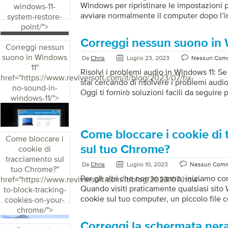
Windows per ripristinare le impostazioni 
windows-11-
avviare normalmente il computer dopo l’in
system-restore-
programma Impossibile avviare il compute
point/">
un driver di sistema Windows non si avvi
Correggi nessun suono in
l’applicazione di un aggiornamento Visua
Correggi nessun
schermata nera all’avvio del computer Il pu
suono in Windows
Da
Chris
Luglio 23, 2023
Nessun Com
sistema è un’opzione che ti consente di 
11
"
Risolvi i problemi audio in Windows 11: Se
precedente nel tempo. Un punto di ripris
href="https://www.reviversoft.com/it/blog/2023/07/fix-
stai cercando di risolvere i problemi audio
si installa un nuovo software, driver o […]
no-sound-in-
Oggi ti fornirò soluzioni facili da seguire p
windows-11/">
problemi audio. Passaggio 1: controlla il 
Se utilizzi dispositivi audio esterni, assic
correttamente al computer. Inoltre, contro
volume, assicurati di regolarlo di conseg
Come bloccare i cookie di
Come bloccare i
dispositivi audio, assicurati di impostare i
sul tuo Chrome?
cookie di
come predefinito e di scollegare/disabilitar
tracciamento sul
Per impostare un dispositivo audio […]
Da
Chris
Luglio 10, 2023
Nessun Com
tuo Chrome?
"
Per gli altri che non lo sanno, iniziamo c
href="https://www.reviversoft.com/it/blog/2023/07/how-
Quando visiti praticamente qualsiasi sito
to-block-tracking-
cookie sul tuo computer, un piccolo file 
cookies-on-your-
sul tuo sistema e sulle azioni che intrapren
chrome/">
possono essere creati e utilizzati sia dai si
Correggi la schermata nera