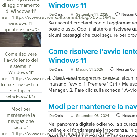
Premi Windows + I per aprire Impostazioni
Windows 11
di aggiornamento
Risoluzione dei problemi > Altri strumenti
di Windows 11
"
Da
Chris
Settembre 14, 2025
Nessun 
problemi . […]
href="https://www.reviversoft.com/it/blog/2025/09/fix-
Se riscontri problemi con gli aggiornament
windows-11-
posto giusto. Oggi ti aiuterò a risolvere 
update-issues/">
alcuni passaggi che puoi seguire per provar
Controlla la connessione Internet : Assicur
sia connesso a Internet. Una connessione 
Come risolvere l’avvio lent
scaricare gli aggiornamenti. 2. Riavvia il 
Come risolvere
riavvio può risolvere problemi temporanei
Windows 11
l’avvio lento del
strumento di risoluzione dei problemi di
sistema in
Da
Chris
Maggio 31, 2025
Nessun Co
Impostazioni > Sistema > Risoluzione probl
Windows 11
"
1. Disattivare i programmi di avvio: alcun
href="https://www.reviversoft.com/it/blog/2025/05/how-
intasano l’avvio. 1. Premere ` Ctrl + Maiusc
to-fix-slow-system-
Manager. 2. Fare clic sulla scheda ” Avvio 
startup-in-
programmi di avvio e disabilita quelli ch
windows-11/">
clic con il pulsante destro del mouse e sel
Modi per mantenere la nav
2. Controlla gli aggiornamenti: controll
Modi per
Update è utile per il tuo sistema. 1. Vai su 
mantenere la
Da
Chris
Settembre 08, 2024
Nessun
Selezionare ` Windows Update `. 3. Fare cl
navigazione
Nel panorama digitale odierno, la sicurezz
sicura
"
online è di fondamentale importanza. In qu
href="https://www.reviversoft.com/it/blog/2024/09/ways-
della sicurezza su Internet, mi appassiona