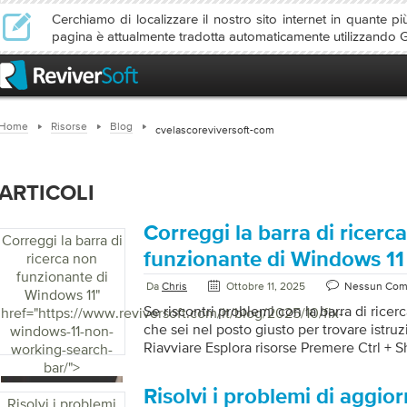
Cerchiamo di localizzare il nostro sito internet in quante più
pagina è attualmente tradotta automaticamente utilizzando 
Home
Risorse
Blog
cvelascoreviversoft-com
ARTICOLI
Correggi la barra di ricerc
Correggi la barra di
funzionante di Windows 11
ricerca non
funzionante di
Da
Chris
Ottobre 11, 2025
Nessun Co
Windows 11
"
Se riscontri problemi con la barra di ricer
href="https://www.reviversoft.com/it/blog/2025/10/fix-
che sei nel posto giusto per trovare istruzi
windows-11-non-
Riavviare Esplora risorse Premere Ctrl + Sh
working-search-
Manager. Nella scheda Processi, trova Espl
bar/">
con il tasto destro del mouse e selezionar
Risolvi i problemi di aggio
strumento di risoluzione dei problemi di r
Risolvi i problemi