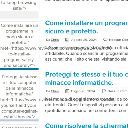
to-keep-browsing-
consigli pratici alle persone per protegger
safe/">
navigazione sul Web. Credo fermamente 
avere accesso a informazioni che consent
mondo digitale in modo sicuro e protetto
Come installare un progr
Come installare un
garantire una navigazione sicura: Utiliz
sicuro e protetto.
programma in
univoche per ogni account. Quando crei p
modo sicuro e
account, è importante che siano forti e un
Da
Chris
Agosto 29, 2024
Nessun Co
protetto.
"
1. Scarica il programma dal sito Web uffic
href="https://www.reviversoft.com/it/blog/2024/08/how-
affidabile. Quando scarichi un programma
to-install-a-
assicurati che il sito che stai visitando sia
program-safely-
installare, esegui la scansione del file c
and-securely/">
aggiornato per assicurarti che non sia inf
Proteggi te stesso e il tuo
Ricordatevi di installare un programma anti
Proteggi te stesso
tenerlo aggiornato per proteggere il vost
minacce informatiche.
e il tuo computer
potenziali minacce. Inoltre, fate attenzion
dalle minacce
Da
Chris
Luglio 28, 2024
Nessun Com
e ai file che scaricate per ridurre al minimo
informatiche.
"
Nel mondo di oggi siamo circondati da co
href="https://www.reviversoft.com/it/blog/2024/07/protect-
elettronici. Questi dispositivi possono aiut
yourself-and-your-
quotidiane e persino nel connetterci con i 
computer-against-
che esistono programmi realizzati da pers
cyber-threats/">
delle persone? Questi programmi sono prog
Come risolvere la schermat
computer e rubare dati, conti bancari e in