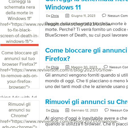
venditori di terze parti. Esistono due tipi 
Correggi la
prima parte sono quelli impostati dal sito 
Windows 11
schermata nera
viene visualizzato nella barra degli indirizz
della morte in
Da
Chris
Giugno 11, 2023
Nessun Com
Windows 11
"
Peggio della schermata blu della morte è 
href="https://www.reviversoft.com/it/blog/2023/06/how-
morte. Perché? Ti verrà fornito un codice 
to-fix-black-
BlueScreen of Death, su cui puoi lavorare 
screen-of-death-in-
simile a diventare completamente oscuro
windows-11/">
Death, senza alcuna indicazione su dove 
Come bloccare gli annunci
intenzione di offrire alcune soluzioni sem
Come bloccare gli
soluzioni che potresti provare a risolvere 
Firefox?
annunci sul tuo
riavvia il computer. Questa è una soluzio
browser Firefox?
"
Da
Chris
Maggio 30, 2023
Nessun Co
popolare che puoi utilizzare per risolvere 
href="https://www.reviversoft.com/it/blog/2023/05/how-
Gli annunci vengono forniti quando si uti
to-remove-ads-on-
mondo di oggi. Che ti piacciano o meno le
your-firefox-
uno dei tanti modi che le aziende usano p
browser/">
sui loro beni e servizi. Tuttavia, se deside
esperienza di navigazione, puoi bloccare l
Rimuovi gli annunci su Ch
Firefox. È davvero frustrante avere pubbli
Rimuovi gli
interrotte e fastidiose quando si utilizza i
annunci su
Da
Chris
Gennaio 12, 2023
Nessun C
annunci danneggiano la reputazione della
Chrome
"
Al giorno d’oggi è inevitabile avere a che
Ad Remover che abbiamo creato ti aiuterà
href="https://www.reviversoft.com/it/blog/2023/01/remove-
quando si utilizza il browser. Che ti piac
annunci. […]
ads-on-chrome/">