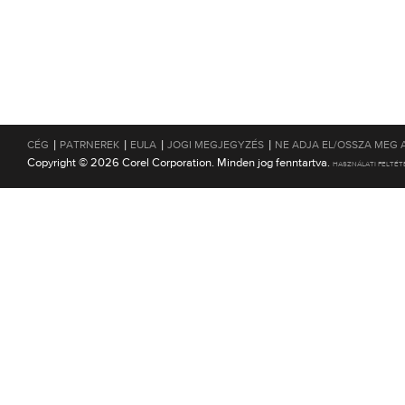
|
|
|
|
CÉG
PATRNEREK
EULA
JOGI MEGJEGYZÉS
NE ADJA EL/OSSZA MEG 
Copyright © 2026 Corel Corporation. Minden jog fenntartva.
HASZNÁLATI FELTÉT