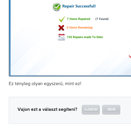
Ez tényleg olyan egyszerű, mint ez!
Vajon ezt a választ segíteni?
AJGENI
NEM