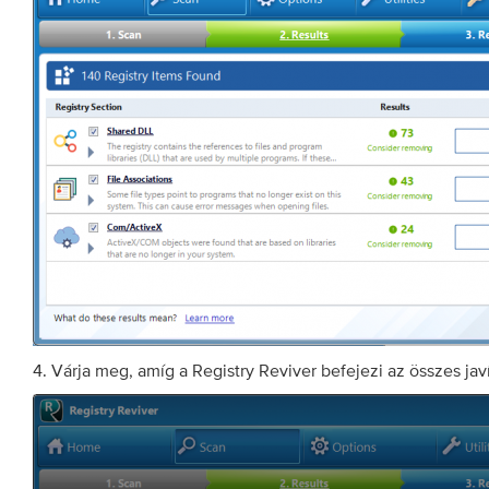
4. Várja meg, amíg a Registry Reviver befejezi az összes ja