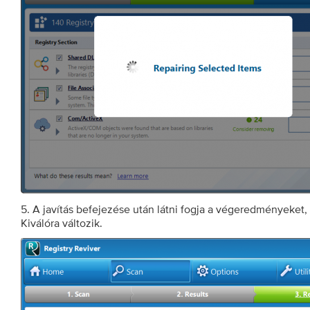
5. A javítás befejezése után látni fogja a végeredményeket,
Kiválóra változik.