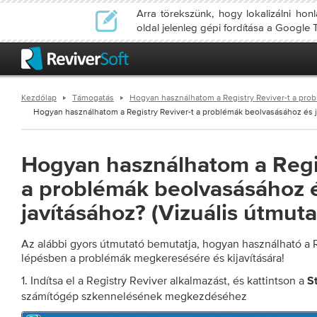
Arra törekszünk, hogy lokalizálni ho
oldal jelenleg gépi fordítása a Google T
Kezdőlap
Támogatás
Hogyan használhatom a Registry Reviver-t a prob
Hogyan használhatom a Registry Reviver-t a problémák beolvasásához és ja
Hogyan használhatom a Regis
a problémák beolvasásához 
javításához? (Vizuális útmuta
Az alábbi gyors útmutató bemutatja, hogyan használható a 
lépésben a problémák megkeresésére és kijavítására!
1. Indítsa el a Registry Reviver alkalmazást, és kattintson a
S
számítógép szkennelésének megkezdéséhez