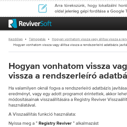
Arra törekszünk, hogy lokalizálni ho
oldal jelenleg gépi fordítása a Google T
Kezdőlap
Támogatás
Hogyan vonhatom vissza vagy állítsa vissza a rend
Hogyan vonhatom vissza vagy állítsa vissza a rendszerleíró adatbázis javítá.
Hogyan vonhatom vissza vagy
vissza a rendszerleíró adatbá
Ha valamilyen oknál fogva a rendszerleíró adatbázis javítás
eredményt, vagy egy adott programot érintettek, akkor lehe
módosításainak visszaállítására a Registry Reviver Visszaállí
használatával.
A Visszaállítás funkció használata:
Nyissa meg a ”
” alkalmazást
Registry Reviver