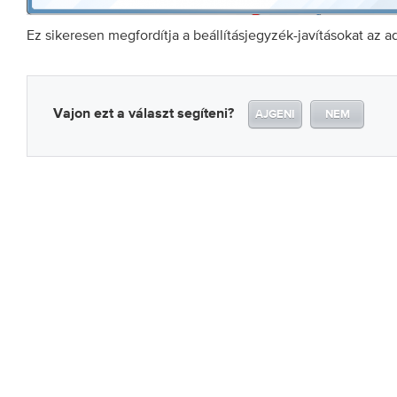
Ez sikeresen megfordítja a beállításjegyzék-javításokat az a
Vajon ezt a választ segíteni?
AJGENI
NEM