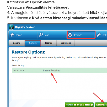
Kattintson az
elemre
Opciók
Válassza a
Visszaállítás lehetőséget
4. A megjelenő listából válassza ki a helyreállított
hibák kij
5. Kattintson a
Kiválasztott biztonsági másolat visszaállítá