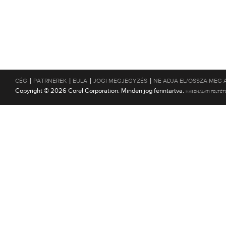
|
|
|
|
CÉG
PATRNEREK
EULA
JOGI MEGJEGYZÉS
NE ADJA EL/OSSZA MEG 
Copyright © 2026 Corel Corporation. Minden jog fenntartva.
HASZNÁLATI FELTÉT