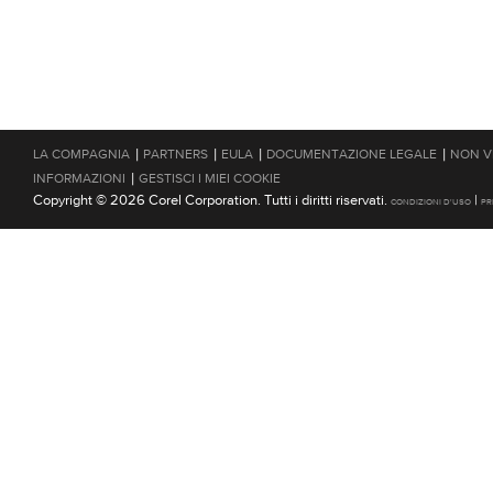
|
|
|
|
LA COMPAGNIA
PARTNERS
EULA
DOCUMENTAZIONE LEGALE
NON V
|
INFORMAZIONI
GESTISCI I MIEI COOKIE
Copyright © 2026 Corel Corporation. Tutti i diritti riservati.
|
CONDIZIONI D'USO
PR