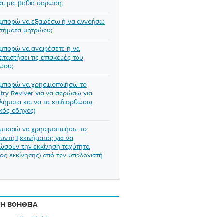
ναι μια βαθιά σάρωση;
μπορώ να εξαιρέσω ή να αγνοήσω
ητήματα μητρώου;
μπορώ να αναιρέσετε ή να
αταστήσει τις επισκευές του
ώου;
μπορώ να χρησιμοποιήσω το
try Reviver για να σαρώσω για
λήματα και να τα επιδιορθώσω;
ικός οδηγός)
μπορώ να χρησιμοποιήσω το
υντή ξεκινήματος για να
ιώσουν την εκκίνηση ταχύτητα
νος εκκίνησης) από τον υπολογιστή
Η ΒΟΉΘΕΙΑ