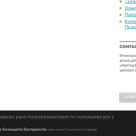
Ξεχά
Down
Πρόσ
Κατά
Περι
CONTAC
Επικοινων
φιλικά μέ
υποστήριξ
γρήγορη 
ΕΠΙΚ
|
|
ΗΜΕΊΩΣΗ
ΜΗΝ ΠΩΛΕΊΤΕ/ΚΟΙΝΟΠΟΙΕΊΤΕ ΤΙΣ ΠΛΗΡΟΦΟΡΊΕΣ ΜΟΥ
τα δικαιώματα διατηρούνται.
|
|
ΟΡΟΙ ΧΡΉΣΗΣ
ΜΥΣΤΙΚΌΤΗΤΑ
COOKIES