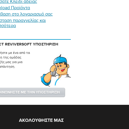
σατε Κλειδί άδειας
load Προϊόντα
βαση στο λογαριασμό σας
σταση παραγγελίας και
σσότερα
T REVIVERSOFT ΥΠΟΣΤΉΡΙΞΗ
ήστε με ένα από τα
λη της ομάδας
ής μας για μια
απάντηση.
ΟΙΝΩΝΉΣΤΕ ΜΕ ΤΗΝ ΥΠΟΣΤΉΡΙΞΗ
ΑΚΟΛΟΥΘΉΣΤΕ ΜΑΣ