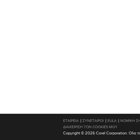
|
|
|
ΕΤΑΙΡΕΊΑ
ΣΥΝΈΤΑΙΡΟΙ
EULA
ΝΟΜΙΚΉ Σ
ΔΙΑΧΕΊΡΙΣΗ ΤΩΝ COOKIES ΜΟΥ
Copyright © 2026 Corel Corporation. Ολα 