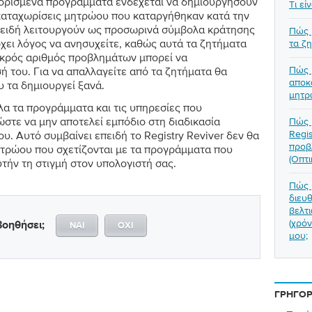
ορισμένα προγράμματα ενδέχεται να δημιουργήσουν
Τι εί
ς καταχωρίσεις μητρώου που καταργήθηκαν κατά την
πειδή λειτουργούν ως προσωρινά σύμβολα κράτησης
Πώς 
χει λόγος να ανησυχείτε, καθώς αυτά τα ζητήματα
τα ζ
μικρός αριθμός προβλημάτων μπορεί να
Πώς 
ή του. Για να απαλλαγείτε από τα ζητήματα θα
αποκ
υ τα δημιουργεί ξανά.
μητρ
λα τα προγράμματα και τις υπηρεσίες που
ώστε να μην αποτελεί εμπόδιο στη διαδικασία
Πώς 
Regis
. Αυτό συμβαίνει επειδή το Registry Reviver δεν θα
προβ
ητρώου που σχετίζονται με τα προγράμματα που
(Οπτ
τήν τη στιγμή στον υπολογιστή σας.
Πώς 
διευθ
βελτ
(χρό
οηθήσει;
ΝΑΊ
ΌΧΙ
μου;
ΓΡΉΓΟΡ