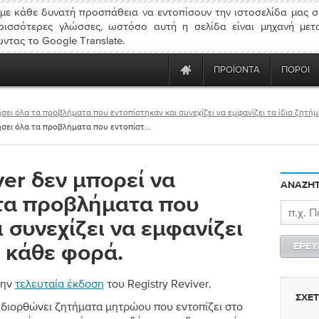
ε κάθε δυνατή προσπάθεια να εντοπίσουν την ιστοσελίδα μας σ
ρισσότερες γλώσσες, ωστόσο αυτή η σελίδα είναι μηχανή μετ
ντας το Google Translate.
ΠΡΟΪΌΝΤΑ
ΠΌΡΟΙ
ήσει όλα τα προβλήματα που εντοπίστηκαν και συνεχίζει να εμφανίζει τα ίδια ζητή
ήσει όλα τα προβλήματα που εντοπίστ...
ver δεν μπορεί να
ΑΝΑΖΉΤ
 τα προβλήματα που
 συνεχίζει να εμφανίζει
α κάθε φορά.
την
τελευταία έκδοση
του Registry Reviver.
ΣΧΕ
αι διορθώνει ζητήματα μητρώου που εντοπίζει στο