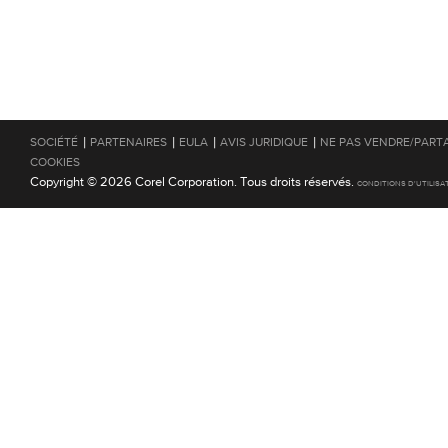
|
|
|
|
SOCIÉTÉ
PARTENAIRES
EULA
AVIS JURIDIQUE
NE PAS VENDRE/PART
COOKIES
Copyright © 2026 Corel Corporation. Tous droits réservés.
CONDITIONS D'UTILISA