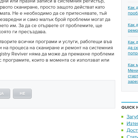
дни или празни записи в системния регистър,
рвото сканиране, просто защото действат като
Как 
ата. Не е необходимо да се притеснявате, тъй
проб
 безвредни и само малък брой проблеми могат да
Как 
ето им. За да се отървете от проблемите, ще
ремо
която ги пресъздава.
творите всички програми и услуги, работещи във
Как д
и на процеса на сканиране и ремонт на системния
да с
попр
egistry Reviver няма да може да премахне проблеми
с програмите, които в момента се използват или
Как 
Мени
стар
заре
ДА
НЕ
QUICK 
Загу
Изте
Дост
Стат