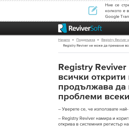
Ние се стр
колкото е в
Google Trans
Начало
Поддръжка
Registry Revive
Registry Reviver не може да премахне в
Registry Revive
всички открити
продължава да 
проблеми всеки
– Уверете се, че използвате най
– Registry Reviver намира и кор
открива в системния регистър н