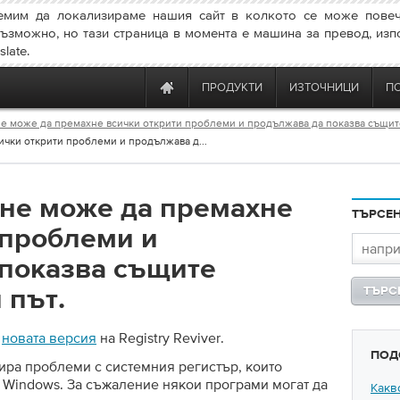
емим да локализираме нашия сайт в колкото се може повеч
ъзможно, но тази страница в момента е машина за превод, изп
late.
ПРОДУКТИ
ИЗТОЧНИЦИ
П
r не може да премахне всички открити проблеми и продължава да показва същит
сички открити проблеми и продължава д...
r не може да премахне
ТЪРСЕ
 проблеми и
показва същите
 път.
-
новата версия
на Registry Reviver.
ПОД
игира проблеми с системния регистър, които
а Windows. За съжаление някои програми могат да
Какв