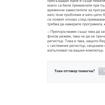
пресъздадат едни и същи невали
които са били премахнати при пъ
временни заместители за програм
като тези проблеми и като цяло
се появят отново след премахван
трябва да намерите програмата, 
– Препоръчваме също така да за
фонов режим, така че да не преч
регистър. Това е така, защото R
с системния регистър, свързани 
изпълняват на вашия компютър.
Този отговор помогна?