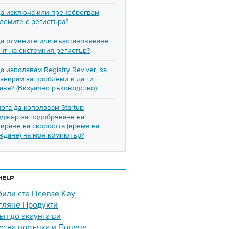
да изключа или пренебрегвам
лемите с регистъра?
да отмените или възстановяване
нт на системния регистър?
а използвам Registry Reviver, за
канирам за проблеми и да ги
авя? (Визуално ръководство)
мога да използвам Startup
джър за подобряване на
тиране на скоростта (време на
ждане) на моя компютър?
HELP
били сте License Key
гляне Продукти
ъп до акаунта ви
ус на поръчка и Повече