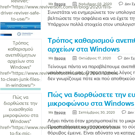
σε κανένα σημαντικό πρόβλημα, αλλά η 
Reviver;
"
Με
Reggie
Νοέμβριος 03, 2020
Δεν Σ
συστήματος υπολογιστή είναι αρκετά ενο
href="https://www.reviversoft.com/el/blog/2020/11/is-
απογοητευτική. Ωστόσο, η βραδύτητα κα
Συνιστάται να ενημερώνετε τον υπολογισ
driver-reviver-safe-
προκαλούνται πάντα από το λειτουργικό
βελτιώσετε την ασφάλεια και να έχετε τ
to-use/">
Υπάρχουν πολλοί άλλοι […]
Υπάρχουν πολλά στοιχεία στον υπολογισ
δίσκοι, σαρωτές, εκτυπωτές, κάμερες και
έχετε τα πιο πρόσφατα προγράμματα οδή
Τρόπος καθαρισμού ανεπ
στοιχεία, συμπεριλαμβανομένων λειτουρ
Τρόπος
εφαρμογών, προγραμμάτων προστασίας α
αρχείων στα Windows
καθαρισμού
εσωτερικών στοιχείων. Δεν είναι εύκολ
ανεπιθύμητων
Με
Reggie
Οκτώβριος 17, 2020
Δεν Σχ
πάντα, καθώς οι κατασκευαστές συσκευ
αρχείων στα
συνεχώς τις τελευταίες εκδόσεις κάθε μήν
Τείνουμε πάντα να παραβλέπουμε ανεπιθ
Windows
"
χρονοβόρα, σύγχυση και μια βαρετή εργα
υπολογιστές μας. Ο πρωταρχικός λόγος π
href="https://www.reviversoft.com/el/blog/2020/10/how-
ξεπερασμένων προγραμμάτων οδήγησης .
δεν γνωρίζουμε πότε και πού αποθηκεύο
to-clean-junk-files-
αρχεία. Έτσι, συνεχίζει να συσσωρεύεται 
in-windows/">
πολύ σημαντικό να καθαρίσετε ανεπιθύμ
Πώς να διορθώσετε την ε
Windows. Κάθε φορά που κάνετε λήψη εν
Πώς να
ένα πρόγραμμα μέσω του Διαδικτύου, δη
μικροφώνου στα Windows
διορθώσετε την
αρχεία. Το ιστορικό περιήγησής σας, τα
ευαισθησία
Με
Reggie
Σεπτέμβριος 30, 2020
Δεν 
χρησιμοποιούνται, τα cookie και οι κρυφ
μικροφώνου στα
αυτήν την κατηγορία. Αυτά καταναλώνου
Λήγει πάντα όταν χρησιμοποιείτε το μι
Windows
"
φράξουν τον υπολογιστή σας. Ο […]
Προσπαθήσατε να επανεκκινήσετε το σύ
href="https://www.reviversoft.com/el/blog/2020/09/how-
θόρυβος έμεινε. Είναι αδύνατο να καταγ
to-fix-mic-