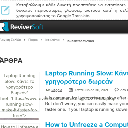
Καταβάλλουμε κάθε δυνατή προσπάθεια να εντοπίσουν 
δυνατόν περισσότερες γλώσσες, ωστόσο αυτή η σελί
χρησιμοποιώντας το Google Translate.
Αρχική Σελίδα
Πόροι
Ιστολόγιο
lokeshyadav2909
ΆΡΘΡΑ
Laptop Running Slow: Κάν
Laptop Running
γρηγορότερο δωρεάν
Slow: Κάντε το
γρηγορότερο
Με
Reggie
Σεπτέμβριος 30, 2021
Δεν 
δωρεάν
"
It is common for laptops to run slow after
href="https://www.reviversoft.com/el/blog/2021/09/laptop-
But don’t worry, you can easily make your
running-slow-
faster one. If your laptop is running slowe
make-it-faster-for-
are issues such as low disk space, large fi
free/">
virus attack, less RAM, etc. It could be fru
How to Unfreeze a Comput
computer that takes longer to load and b
How to Unfreeze a