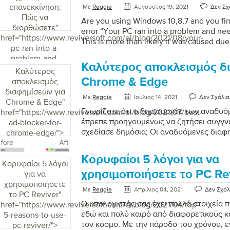
επανεκκίνηση:
Με
Reggie
Αύγουστος 19, 2021
Δεν Σχ
Πώς να
Are you using Windows 10,8,7 and you fin
διορθώσετε
"
error “Your PC ran into a problem and nee
href="https://www.reviversoft.com/el/blog/2021/08/your-
This is more than likely it was caused due
pc-ran-into-a-
driver issues, corrupted system files, regist
problem-and-
overheating, virus attack, or forceful shu
Καλύτερος αποκλεισμός δ
needs-to-restart-
Καλύτερος
that you encounter the blue screen tellin
how-to-fix/">
Chrome & Edge
αποκλεισμός
into a problem is due to the above issues 
διαφημίσεων για
we’ll focus on how best to solve the prob
Με
Reggie
Ιούλιος 14, 2021
Δεν Σχόλια
Chrome & Edge
"
solutions work […]
Γνωρίζατε ότι ο δημιουργός των αναδυ
href="https://www.reviversoft.com/el/blog/2021/07/best-
έπρεπε προηγουμένως να ζητήσει συγγν
ad-blocker-for-
σχεδίασε δημόσια; Οι αναδυόμενες διαφη
chrome-edge/">
χειρότερες και οι πιο μισητές μορφές δ
που υπάρχουν ποτέ. Τα αναδυόμενα παρ
Κορυφαίοι 5 λόγοι για να
διαφημίσεων ήταν πάντα το κέντρο του μ
Κορυφαίοι 5 λόγοι
ήξερε ότι οι εταιρικές εταιρείες θα χρη
χρησιμοποιήσετε το PC Re
για να
του για να προωθούν τόσες πολλές διαφ
χρησιμοποιήσετε
Με
Reggie
Απρίλιος 04, 2021
Δεν Σχόλ
κάθε μέρα. Όχι μόνο οι διαφημίσεις ενοχ
το PC Reviver
"
καταλαμβάνουν περιττά δεδομένα και καθ
Ο υπολογιστής σας έχει πολλά στοιχεία
href="https://www.reviversoft.com/el/blog/2021/04/top-
συσκευές μας αργές. Ειδικά όταν δεν μπο
εδώ και πολύ καιρό από διαφορετικούς 
5-reasons-to-use-
τον κόσμο. Με την πάροδο του χρόνου, ε
pc-reviver/">