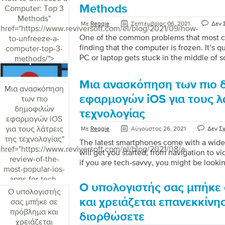
to buy a new one just because the laptop
Methods
Computer: Top 3
can try […]
Methods
"
Με
Reggie
Σεπτέμβριος 06, 2021
Δεν 
href="https://www.reviversoft.com/el/blog/2021/09/how-
One of the common problems that most c
to-unfreeze-a-
finding that the computer is frozen. It’s
computer-top-3-
PC or laptop gets stuck in the middle of
methods/">
you also face this issue often and need a s
Then read on to find out three methods t
Μια ανασκόπηση των πιο 
computer. Understanding Why Your Comp
Μια ανασκόπηση
knowing how to unfreeze a computer, it’s
εφαρμογών iOS για τους λ
των πιο
understand why it happens. Here are so
δημοφιλών
τεχνολογίας
your computer getting […]
εφαρμογών iOS
για τους λάτρεις
Με
Reggie
Αύγουστος 26, 2021
Δεν Σ
της τεχνολογίας
"
The latest smartphones come with a wide 
href="https://www.reviversoft.com/el/blog/2021/08/a-
will get you started, from navigation to vi
review-of-the-
if you are tech-savvy, you might be looki
most-popular-ios-
apps in the App Store. As tech-savvy use
apps-for-tech-
expectations from the top iOS app deve
Ο υπολογιστής σας μπήκε
fans/">
Ο υπολογιστής
many iOS apps are created to help users in
και χρειάζεται επανεκκίνη
σας μπήκε σε
dive in to find out about the most popular
πρόβλημα και
Fluid Navigation Gestures We are starting 
διορθώσετε
χρειάζεται