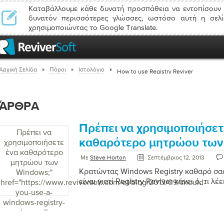
Καταβάλλουμε κάθε δυνατή προσπάθεια να εντοπίσουν 
δυνατόν περισσότερες γλώσσες, ωστόσο αυτή η σελί
χρησιμοποιώντας το Google Translate.
Αρχική Σελίδα
Πόροι
Ιστολόγιο
How to use Registry Reviver
ΆΡΘΡΑ
Πρέπει να χρησιμοποιήσετ
Πρέπει να
καθαρότερο μητρώου των
χρησιμοποιήσετε
ένα καθαρότερο
Με
Steve Horton
Σεπτέμβριος 12, 2013
μητρώου των
Κρατώντας Windows Registry καθαρό σας
Windows;
"
είναι γιατί Registry Reviver κάνει ό, τι λέει
href="https://www.reviversoft.com/el/blog/2013/09/should-
you-use-a-
windows-registry-
cleaner/">