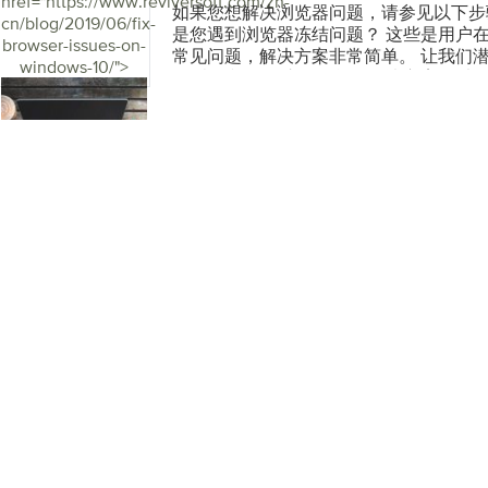
href="https://www.reviversoft.com/zh-
然后选择“属性”。 4.单击“ 策略”选项卡
Chrome图标打开右键单击该图标，然后
如果您想解决浏览器问题，请参见以下步
图形驱动程序 如果您的车有故障，丢失
cn/blog/2019/06/fix-
的“快速删除” 5.然后，单击确定以应用
择自定义和控制Google Chrome浏览
是您遇到浏览器冻结问题？ 这些是用户在Wi
统将无法识别第二台显示器。要解决第二
browser-issues-on-
请告知我们，我们非常乐意为您提供帮助
具 Firefox： 请在桌面上找到Firefo
常见问题，解决方案非常简单。 让我们潜
新图形驱动程序。 我们有自己的Driver R
windows-10/">
择以管理员身份运行 单击库按钮选择历史
器缓存和数据 这个简单的解决方案可以
原始制造商那里更新驱动程序。 免费下载Drive
近的历史记录点击时间范围旁边的下拉菜
大多数问题。清除浏览器数据。大多数（
后，单击立即清除按钮 Microsoft Edge
以通过Ctrl + Shift + Delete来访
置菜单（这是退出按钮下方的三个点） 
请打开您的Google Chrome 浏览器 选择
除历史记录 选择三个选项，分别是浏览器历
Chrome浏览器按钮或更多… 选择更多工
保存的网站数据，缓存的和数据文件 选择
可以选择时间范围。要删除所有内容，请
启动步骤2：尝试其他浏览器尝试使用其
Cookie和其他网站数据以及缓存的图
播放甚至无法浏览YouTube视频，请尝
点击下面的清除数据按钮 Firefox： 请打开
您能够使用其他浏览器浏览和播放视频。
库按钮选择历史记录 ，然后单击清除最
安装无法浏览YouTube的浏览器。 步骤
围旁边的下拉菜单，您可以选择全部 然
您能够使用其他浏览器浏览YouTube。
Microsoft Edge： 请启动您的Edg
YouTube的浏览器。重新安装浏览器非
下方的三个点） 选择历史记录选项然后
操作。 请转到“开始”，然后键入“运行” 
项，分别是浏览器历史记录，Cookie
appwiz.cpl 按Enter 在“ 程序和功
的和数据文件选择清除 退出浏览器并重新
右键单击该软件，然后选择“ 卸载” 按
如果您仍然能够访问某些网页，但浏览器
本的浏览器： 谷歌浏览器： https ：
检查浏览器更新。您可以执行以下操作：
//www.google.com/chrome/browser/desk
/“库” /“自定义” ，然后选择“ 关于”或“
//www.mozilla.org/en-US/firefox/downloa
新安装获取最新版本 重新安装是一种强
https ： //www.microsoft.com/zh-CN/down
身中删除损坏的文件或替换丢失的文件，