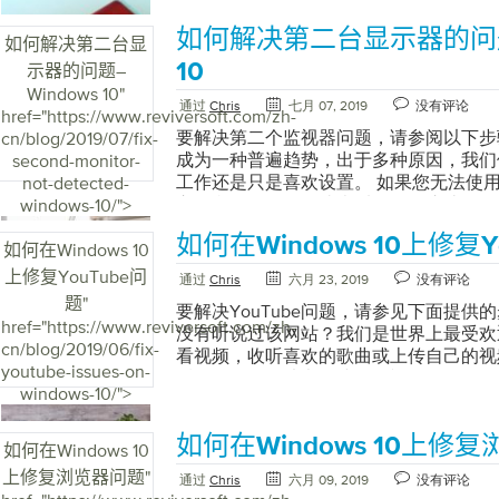
Microsoft Photos并将其选中 4.然后
6：检查滑鼠 如果问题仍然存在，请按
动。通过卸下所有连接的USB设备（如Pen
确弹出USB驱动器解决此问题的最简单方
5：修复注册表 如果问题仍然存在，建
作，然后可能需要检查设备本身是否未损
如何解决第二台显示器的问题–
或外部外围设备，如打印机和扫描仪），
棒。 1.请转到系统托盘 2.找到您的USB
如何解决第二台显
问题。 您的注册表可能已损坏；因此，你
有一个指示灯。通常是红色的指示灯在设
重新启动计算机，然后检查Windows无
选项，然后再次插入USB记忆棒步骤2：通过
在此处提供逐步说明以完成此操作。但是
烁，则设备可能已损坏。 另外，如果发
10
示器的问题–
决。禁用快速启动选项所有最新的Window
查磁盘是一个强大的命令，可帮助您修复
会破坏您的注册表。 免费下载Registry Re
电缆。您可能需要更换或维修设备。 步
Windows 10
"
脑均在BIOS或UEFI中配备了快速启动
通过
Chris
七月 07, 2019
没有评论
行下面的命令，它可以帮助您修复磁盘和坏
Registry Reviver扫描计算机自由。 Regi
序 如果问题仍然存在，则可能需要更新设
href="https://www.reviversoft.com/zh-
载驱动程序。但是同时，由于快速启动兼
开始 2.在搜索框中键入CMD ，右键单
册表中的问题。因此，通过运行程序可以
提供了一个完美的软件程序-Driver Reviver！ 
要解决第二个监视器问题，请参阅以下步
cn/blog/2019/07/fix-
致Windows无法启动问题。可以通过在B
身份运行” 3.键入chkdsk F：/ f / r并
描系统中是否有过时和丢失的驱动程序。
成为一种普遍趋势，出于多种原因，我们
second-monitor-
选项来解决此问题。要进入BIOS，请按
在 （F：这是驱动器的字母路径，如果
的制造商处提供更新的驱动程序，因此，
工作还是只是喜欢设置。 如果您无法使用
not-detected-
算机制造商的电源打开计算机后，立即按B
换。） 步骤3：卸载并重新安装USB驱
序正确。
心，我得到了你。请查看下面的这些易于执
windows-10/">
DEL，F1，F12，F2或F10。现在转到
能已损坏或配置不正确。要修复闪存驱动
新启动电脑这是一个基本修复程序，主要
并禁用它。使驱动程序保持最新不保持驱
作。 1.请首先开始并键入设备管理器 2
如何在Windows 10上修复Y
的最常见问题。重新启动PC会做很多事
如何在Windows 10
Windows 10无法启动的原因。您可以使用Dri
器，并将其展开以找到USB端口 3. 右
帮助您的系统从头开始。 步骤2：检查
上修复YouTube问
通过
Chris
六月 23, 2019
没有评论
机并识别过时的驱动程序。 Driver Rev
端口重复相同的操作 4.现在， 重新启动 W
示器问题，请检查电缆是否正确连接。电
题
"
动程序，以将最佳性能恢复到PC及其硬
重新安装驱动程序 5. 检查问题是否仍然
要解决YouTube问题，请参见下面提供的步
可以断开电缆，然后再次重新连接。 如
href="https://www.reviversoft.com/zh-
驱动程序安装而导致Windows 10启动
Windows疑难解答 Microsoft已经为W
没有听说过该网站？我们是世界上最受欢
电缆本身。如果电缆损坏或断线，将无法
cn/blog/2019/06/fix-
动程序保持最新状态，可以放心您的计算
疑难解答程序，您可以使用它来搜索和修
看视频，收听喜欢的歌曲或上传自己的视频。 
骤3：检查显示器 如果您仍然无法按照
youtube-issues-on-
有最新功能，性能改进和错误修复。 Driver
括此问题。 1.请单击开始按钮，然后键入
后，您是否无法浏览或播放视频？ 还是
查您的显示器。您可以使用其他显示器来
windows-10/">
装驱动程序的准确检测，并节省了跟踪计
的搜索框中，输入疑难解答并选择疑难解答
想上传您的视频，但无法上传？ 您可能
显示器连接到第二台显示器的电缆。如果
时间。它在几分钟内通过在后台扫描和更
音”下的“ 配置设备 ” 4.在弹出的窗口中选
也确实遇到了这些问题，并且能够解决此问
示器坏了。 步骤4：扫描第二台显示器 
此操作。具有计划程序，自动备份，排除
按钮，然后按照屏幕上的说明完成故障排
如何在Windows 10上修
1：检查浏览器通常，您无法在YouTub
在工作。您可以手动检测第二台显示器。
如何在Windows 10
Driver Reviver是易于使用的工具，
删除 1.请转到“开始”并键入设备管理器 ，
原因通常是因为浏览器出现问题。要解决Yo
置设置即可。 检测您的第二台显示器： 
上修复浏览器问题
"
通过
Chris
六月 09, 2019
没有评论
态。
设备管理器界面上的磁盘驱动器 3.右键单
清除浏览器的数据和缓存。 谷歌浏览器：
点击显示 在“重新排列显示”部分，单击“ 