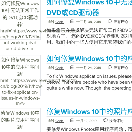
如何修复Windows 10中
PC无法启动，则可以执行以下步骤。修复W
如何修复Windows
Windows 10无法启动，则可以修复Window
10中无法正常工作
DVD或CD驱动器
有内置的启动修复选项。它扫描并修复损
的DVD或CD驱动
件。要访问Windows启动，您将需要闪存驱动
通过
Chris
十二月 08, 2019
没有评论
器
"
装光盘。将原始安装DVD或USB密钥插
如果您正在寻找解决无法正常工作的DV
href="https://www.reviversoft.com/zh-
脑。它将直接启动到恢复介质。现在，在“
对地方了。 您的DVD或CD光盘驱动器
cn/blog/2019/12/fix-
步” ，然后选择“修复计算机”。注意：
用。我们中的一些人使用它来安装我们的
not-working-dvd-
开计算机电源后就可以多次按F11键。它会
有人可以使用它来观看电影，安装软件程
or-cd-drive-in-
以在其中解决几个Windows问题。转到疑
现问题可能令人沮丧。您可能会考虑用新的D
windows-10/">
修复。单击“启动修复”后，Windows将
如何修复Windows 10中
换。 但是，在此之前，我将在此处列出
如何修复Windows
查其可以修复的系统文件。但是，您可能需要M
该问题。 步骤1：检查BIOS设置并更新
10中的应用程序问
验证。如果发现问题，它将自动修复。如
通过
Chris
十一月 24, 2019
没有评论
BIOS中启用。您可以检查BIOS（如果
以通过导航至“疑难解答” ->“高级选项” -
题
"
To fix Windows application issues, please
是这样，则Windows未检测到您的驱动
统还原”选项。这将向您显示以前的还原
href="https://www.reviversoft.com/zh-
below. There are people who have been 
组驱动程序，尤其是主板。 为此，请访
计算机可以正常工作的较旧的点。它不会
cn/blog/2019/11/how-
quite a while now. Though, the operating i
用于您系统的最新驱动程序芯片组。 步骤2：
何个人文件。试用Windows安全模式当Win
to-fix-application-
improvements compared to older ones. The
Windows 10发布了解决此类问题的更
最不常见的修复程序之一是安全模式。这
issues-in-windows-
you’d encounter. I was unable to run a sp
Windows 10周年更新”的更新。解决
可以用最少的软件启动计算机。通过修改
10/">
a bit of my time fixing the issue and was abl
1511版本。 要运行Windows更新，请
解决软件和驱动程序问题。通常的事情是
修复Windows 10中的照
be listing solutions for you to get this iss
选择设置 点击更新和安全 单击检查更新
修复Windows 10中
算机会解决启动问题。有趣的是，如果您
Step 1: Restart your PC When a […]
驱动程序更新驱动程序可以解决计算机问
的照片应用程序问
机，它将解决启动问题。因此，这是一种
通过
Chris
十月 12, 2019
没有评论
要修复无法正常工作的DVD，您还可以考
重新启动PC，Windows尝试自行启动
题
"
要修复Windows Photos应用程序问
下步骤更新驱动程序。 请转到“ 开始”并键入d