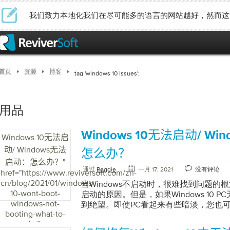
我们致力本地化我们在尽可能多的语言的网站越好，然而这
首页
资源
博客
tag 'windows 10 issues';
用品
Windows 10无法启动/ W
Windows 10无法启
动/ Windows无法
怎么办？
启动：怎么办？
"
通过
Reggie
一月 17, 2021
没有评论
href="https://www.reviversoft.com/zh-
cn/blog/2021/01/windows-
当Windows不启动时，很难找到问题的根源以
10-wont-boot-
启动的原因。但是，如果Windows 10 
windows-not-
到绝望。即使PC看起来有些暗淡，您也
booting-what-to-
然后再进行维修。 Windows 10提供了可用
do/">
启动问题的不同方法。您可以自己完成一些技