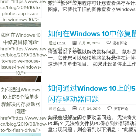
计算机。只需执行3-4次此过程，即可通
href="https://www.reviversoft.com/zh-
案。 “照片”应用程序可让您查看保存在计
部结果以打开设备管理器 在设备管理器中，展开
进入安全模式。转到疑难解答->高级选项-
cn/blog/2019/10/fix-
图像。它替代了旧的图像查看器Windows Ph
驱动器 右键单击CD和DVD设备，然后选择
PC将重新启动，然后从列表中选择安全
photos-app-issue-
是使用“照片”应用程序遇到问题的用户
设备的消息时，请选择“确定”并重新启动
病毒软件扫描计算机中是否存在任何病毒
in-windows-10/">
幸运的是，解决方案在这里并且易于应用！
它应该安装驱动程序。 问题仍然存在吗？
要文件和照片。检查主板连接如果尝试启动W
步：更新照片应用这是您可以应用的最基
序。为此，您可以使用Driver Reviver。 Dr
屏，请检查硬件是否在应有的位置。这是Win
如何在Windows 10中修
序。 当您的“照片”应用无法正常工作时
系统上已过期和缺少的驱动程序。 Driver 
如何在Windows 10
需要检查的主要组件。 RAM /内存： R
题，特别是如果他们知道有些用户遇到了
机，并自动更新驱动程序并节省您的时间
中修复鼠标问题
"
如果您曾经敲打过PC，则可以轻松地将
通过
Chris
八月 18, 2019
没有评论
然后，他们将发布针对特定应用程序的新更
Driver Reviver。
href="https://www.reviversoft.com/zh-
脑通常将RAM放在底侧的托架中，您不
请开始并键入Microsoft Store 2. 打开 
请查看以下步骤以解决鼠标问题。 鼠标
cn/blog/2019/08/how-
整个东西。因此，打开RAM托架并取出R
3. 检查更新 如果有新的更新，它将自动
一。它使您可以轻松地将鼠标悬停在计算
to-resolve-mouse-
以确保已正确连接。 PCI-E卡：尽管可
Windows 如果无法按照上述步骤解决问题
速选择并单击项目。 如果此设备停止工
issues-in-windows-
他PCI-Express设备断开可能会导致Wi
Photos应用程序问题，请更新Windows。
该工作，甚至无法玩您想玩的游戏。 您
10/">
已正确连接。操作系统硬盘： Windows
对操作系统常见错误和问题的修复程序。
来解决该问题。 第1步：拔下鼠标 从系
性是主Windows硬盘驱动器已从主板断
系统提供安全补丁。 1.请开始 2.键入检查
待几秒钟，以便系统卸载设备，然后再次
确保已连接。测试电池如果您使用的是笔记本
如何通过Windows 10上
果，然后单击检查更新按钮步骤3：运行疑难解答
换机端口 检查系统端口是否正常工作。
如何通过Windows
10无法启动，则可能是由于电池问题。
Windows操作系统创建了一个疑难解答
算机上使用其他USB端口，看看是否可以
10上的5个简单步
是否可以解决问题。您还可以通过将电缆
闪存驱动器问题
自动在您的计算机上搜索并修复问题。 1.
启动电脑 如果问题仍然存在，请按照上
脑来检查电缆是否工作正常。此外，请取
骤解决闪存驱动器
和安全 3.选择疑难解答 4.选择Windo
动计算机。重新启动PC会刷新您的系统，
通过
Chris
八月 04, 2019
没有评论
打开笔记本电脑的电源，而不用仅使用电
问题
"
择“运行疑难解答” 5.按照屏幕上的说明完
骤4：清洁装置 请确保没有灰尘阻塞设
池后，您将知道硬件是否存在问题。确保
如果您想解决闪存驱动器问题。 无法将文
href="https://www.reviversoft.com/zh-
骤4：修复您的“照片”应用如果重新启动P
下方，如果发现脏物，请擦拭干净。 步骤
一电源问题干扰启动，重要的是要知道是
PC吗？ 无法将文件从PC保存到外部驱动
cn/blog/2019/08/how-
题仍然存在。您也可以尝试修复“照片”应用
用的是无线鼠标。您可能会忘记充电甚至
电池或某些其他组件。删除所有连接的USB
盘出现问题，则会看到以下消息： “此驱
to-fix-flash-drive/">
请右键单击“ 开始”菜单 2.转到应用和功
鼠标问题，请检查您的设备是否充满电或
测到与计算机上连接的USB设备冲突，则W
阅下面显示的修复程序。 让我们深入研究