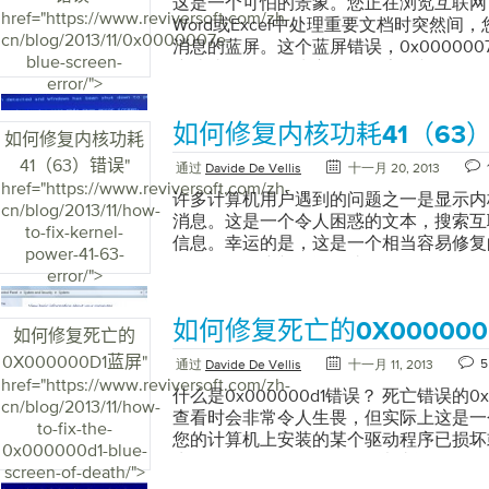
这是一个可怕的景象。您正在浏览互联网，
href="https://www.reviversoft.com/zh-
Word或Excel中处理重要文档时突然
cn/blog/2013/11/0x0000007e-
消息的蓝屏。这个蓝屏错误，0x00000
blue-screen-
户造成恐怖，因为它没有警告，并且没有
error/">
的信息，除了一串奇怪的数字和字母。好
算机用户，这里有一些方法可以解决可怕的ST
如何修复内核功耗41（63
错误。 “STOP：0x0000007E蓝屏错误” 
如何修复内核功耗
么？ 好问题。此特定错误表示您的硬盘
41（63）错误
"
通过
Davide De Vellis
十一月 20, 2013
驱动器是计算机中存储所有数据的部分。
href="https://www.reviversoft.com/zh-
数据的方式可能有问题。 潜在问题＃1：
许多计算机用户遇到的问题之一是显示内核
cn/blog/2013/11/how-
0x0000007E错误的原因之一是您的
消息。这是一个令人困惑的文本，搜索互
to-fix-kernel-
个问题可能没有解决方案，除了备份所有
信息。幸运的是，这是一个相当容易修复
power-41-63-
许多人获得新计算机，因为它更简单，而
Windows用户并且遇到此错误代码，则
error/">
是最简单的可能性之一排除。您可以使用名为C
动程序上。您的声卡（或有时称为声卡）
Windows工具来确定您的硬盘驱动器是
声音的硬件，并且您经常将耳机和/或外
如何修复死亡的0X000000
的。 单击“开始”，然后在底部的搜索框中
驱动程序是一种软件，允许硬件与操作系
如何修复死亡的
Windows XP中，单击“运行”，然后键
全部功能。 修复内核电源41（63）错
0X000000D1蓝屏
"
5
通过
Davide De Vellis
十一月 11, 2013
时，只需输入命令CHKDSK 在磁盘上
程序。这很容易做到，但需要几个不同的
href="https://www.reviversoft.com/zh-
错误。 “使用Windows CMD提示符运行C
更新过驱动程序，请不要担心，本文将逐
什么是0x000000d1错误？ 死亡错误的0
cn/blog/2013/11/how-
盘驱动器已满 0x0000007E错误的另
你要做的第一件事就是看你的电脑或笔记
查看时会非常令人生畏，但实际上这是一
to-fix-the-
包装满了东西。这可能看起来很疯狂，但
和型号。您的品牌是戴尔或惠普等制造商
您的计算机上安装的某个驱动程序已损坏
0x000000d1-blue-
原因之一。您可以通过访问我的计算机并
字母或两者的组合。例如，我的电脑是戴尔X
生0x000000d1错误。要解决此问题
screen-of-death/">
盘驱动器上剩余的空间量。如有必要，清
修复内核电源41（63）错误，请访问制
驱动程序或将系统还原到上次已知的正确