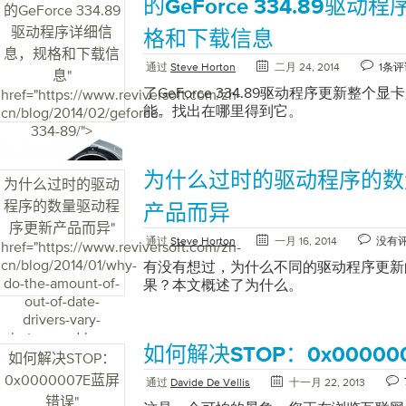
的GeForce 334.89驱
的显卡示例，可以看到此次更新带来的性
的GeForce 334.89
以下是这个新图形驱动程序提供的详细信
驱动程序详细信
格和下载信息
进。请注意，即使您的应用程序未列出，
息，规格和下载信
能和稳定性。 Thief中的性能改进和更好的C
通过
Steve Horton
二月 24, 2014
1条评
息
"
Battlefield 4的四个GPU DirectX
了GeForce 334.89驱动程序更新整个显卡
href="https://www.reviversoft.com/zh-
Windows XP中）得到了改进修复Minecr
能。找出在哪里得到它。
cn/blog/2014/02/geforce-
应用程序中的崩溃更少什么是司机？ 驱
334-89/">
码，用作从计算机的一部分到另一部分的
下，它允许Windows更好地利用您的图
溃，提高性能。 请注意，我们的驱动程序更
为什么过时的驱动程序的数
为什么过时的驱动
Reviver不支持beta驱动程序，但在
程序的数量驱动程
范围内保持驱动程序更新的最佳选择。现
产品而异
序更新产品而异
"
通过
Steve Horton
一月 16, 2014
没有
href="https://www.reviversoft.com/zh-
cn/blog/2014/01/why-
有没有想过，为什么不同的驱动程序更新
do-the-amount-of-
果？本文概述了为什么。
out-of-date-
drivers-vary-
between-driver-
如何解决STOP：0x0000
updateproducts/">
如何解决STOP：
0x0000007E蓝屏
通过
Davide De Vellis
十一月 22, 2013
错误
"