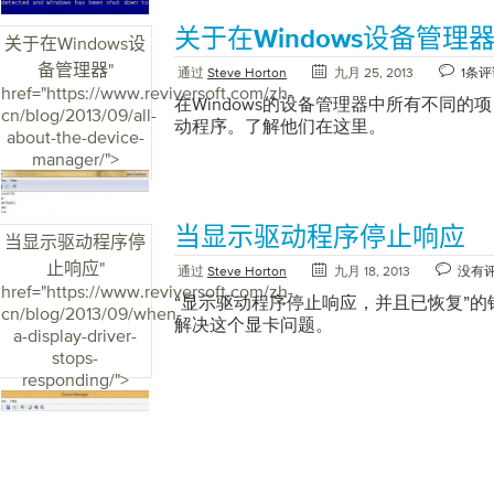
件或卸载某些程序以释放一些空间。 潜
程序的部分。我们将以戴尔网站为例。您
了新的驱动程序或新的即插即用软件，那
关于在Windows设备管理
BIOS。 BIOS代表基本输入输出系统。简
择“家庭”或“商家”。 “导航到manugactu
就是由此引起的。 “蓝屏死机起初可能
关于在Windows设
在进入Windows之前首次启动计算机时
在，特别是戴尔，最简单的方法是找到您
慌。大多数BSOD问题都可以很容易地解
备管理器
"
通过
Steve Horton
九月 25, 2013
1条评
时，您的计算机可能有一个选项，例如“按
本电脑底部或台式电脑背面）并输入，因
您知道哪些驱动程序在一段时间内没有更
href="https://www.reviversoft.com/zh-
进入BIOS设置的方法。不幸的是，为了更
系列并找到您的型号，戴尔可能仍会要求
第一步是更新这些驱动程序。较新版本的
在Windows的设备管理器中所有不同的
cn/blog/2013/09/all-
问你的制造商网站并获得如何操作的说明
您的设备服务标签（通常位于笔记本电脑
驱动程序那样遭遇系统不稳定问题。更新
动程序。了解他们在这里。
about-the-device-
点不同，你需要从他们的网站上获得该软
输入服务标签后，您将进入一个列出计算
访问产品的网站。例如，如果您最近安装了
manager/">
有驾驶员问题就像你的高尔夫游戏一样，
面。选择您的操作系统（Windows 7，Wi
可以访问NVIDIA网站并查找其驱动程
序归咎于你的0x0000007E错误。驱
部分。您可以在那里找到多个下载。要找
序，您需要知道最近安装的硬件或附件的
分的小程序。例如，您的声卡和视频卡需
下载并尝试安装每个驱动程序，看看它是
的操作系统。 转到制造商的网站。 找到
当显示驱动程序停止响应
行。有时司机可能会被破坏。如果发生这
如果音频驱动程序专门用于Windows操作
操作系统。 选择硬件型号。 下载并安装
当显示驱动程序停
不更新您的驱动程序。您可以直接前往硬
本，那么您应该找出您拥有的位操作系统
您的驱动程序没有帮助，您可能需要朝相
止响应
"
通过
Steve Horton
九月 18, 2013
没有
动程序，但通常很难确定导致问题的驱动
序。要确定您是否具有32位或64位系统，
此问题的硬件或附件项目已经使用了一段
href="https://www.reviversoft.com/zh-
需的特定驱动程序。 “你可以直接到制造
键单击COMPUTER并选择属性。您的系
驱动程序导致了问题。如果您使用的是较
“显示驱动程序停止响应，并且已恢复”
cn/blog/2013/09/when-
果你知道哪个硬件给你带来了问题，以及
型”下。 “使用控制面板查找有关系统的有
Windows XP或Windows Vista，
解决这个显卡问题。
a-display-driver-
程序，那么我们肯定会建议前往制造商网
定，或者不想让自己头痛或麻烦，你可以下载Revi
滚驱动程序时，您将回滚到过去成功使用的
stops-
不要一路劫持。如果你不太确定，或者不
Reviver并运行扫描来识别你的声卡驱
始”按钮，然后导航到“控制面板”。 打开
responding/">
烦，你可以下载ReviverSoft的Driver 
他驱动程序，并快速，轻松安全地更新所
理器。 右键单击适用的设备。 选择属性。
算机上驱动程序的问题，并快速，轻松，
序。 最后，在安装了驱动程序（您不需
卡。 单击Rollback Driver。 按照指
问题的驱动因素。
另一个驱动程序）之后，您应该重新启动
序，但这只应该在产品对于你的计算机使
复您遇到的内核程序41（63）错误。
下才能完成。声音驱动程序通常不是必需
果你仍然体验蓝屏死机通过更新驱动程序