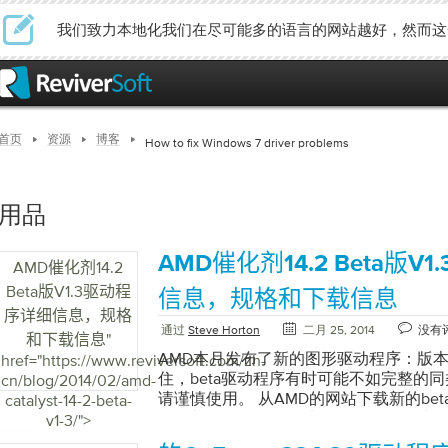
我们致力本地化我们在尽可能多的语言的网站越好，然而这
首页
资源
博客
How to fix Windows 7 driver problems
用品
AMD催化剂14.2 Beta版V
AMD催化剂14.2
Beta版V1.3驱动程
信息，规格和下载信息
序详细信息，规格
通过
Steve Horton
二月 25, 2014
没有
和下载信息
"
AMD本月发布了新的图形驱动程序：版本14.2 
href="https://www.reviversoft.com/zh-
住，beta驱动程序有时可能不如完整的
cn/blog/2014/02/amd-
请谨慎使用。 从AMD的网站下载新的be
catalyst-14-2-beta-
多人都在运行AMD显卡，包括在移动或台式
v1-3/">
他图形的人。如果是，您将需要此更新。 Rad