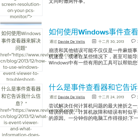
文同时做两件事。
screen-resolution-
on-your-pcs-
monitor/">
如何使用Windows事件查
如何使用Windows
事件查看器来解决
通过
Davide De Vellis
十二月 30, 2013
问题
"
崩溃和其他错误可能不仅仅是一件麻烦事
href="https://www.reviversoft.com/zh-
机速度，或者在某些情况下，甚至可能导
cn/blog/2013/12/how-
Windows中有一些有用的工具可以帮助
to-use-windows-
以帮助您立即开始您的活动。 事件查看器是
event-viewer-to-
断工具之一。 Viewer可以显示发生的
troubleshoot-
的原因。它还将显示紧急程度，从屏幕左侧
problems/">
什么是事件查看器和它告诉
Windows 8启动事件查看器： 1.按Winke
什么是事件查看器
。在搜索框中输入“ ev ”，然后按Enter
和它告诉我什么信
通过
Davide De Vellis
十二月 24, 2013
。 2.请注意，旧版本的事件查看器与Wind
息？
"
区别在于3面板设计。这样可以更轻松地
尝试解决任何计算机问题的最大挫折之一
href="https://www.reviversoft.com/zh-
应用程序的工作方式。 3.要执行快速事
错误的错误。计算机故障和错误有时似乎
cn/blog/2013/12/what-
概述”和“摘要”窗格。 4.注意标记为“ 严重 
的原因。一分钟你的电脑工作得很好;下
is-event-viewer-
导致应用程序问题或崩溃的事件。 Windows X
程序运行不顺畅。 幸运的是，Microsoft 
and-what-
件查看器： 1.转到“ 开始”菜单，然后单击
的程序，在许多Windows用户中鲜为人
information-does-
单击“ 系统和安全性” ，打开此菜单后，单
首次启动计算机时发生的每个事件。记录