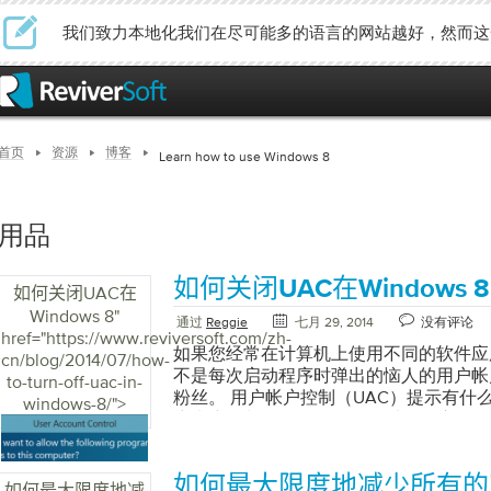
我们致力本地化我们在尽可能多的语言的网站越好，然而这
首页
资源
博客
Learn how to use Windows 8
用品
如何关闭UAC在Windows 8
如何关闭UAC在
Windows 8
"
通过
Reggie
七月 29, 2014
没有评论
href="https://www.reviversoft.com/zh-
如果您经常在计算机上使用不同的软件应
cn/blog/2014/07/how-
不是每次启动程序时弹出的恼人的用户帐
to-turn-off-uac-in-
粉丝。 用户帐户控制（UAC）提示有什么作
windows-8/">
户帐户控制（UAC）提示，以便在应用程
您。这些更改通常需要管理员级别权限。
尝试对您的PC进行更改时让UAC通知您
如何最大限度地减少所有的
改它通知您或完全关闭它的频率。 如何在Win
如何最大限度地减