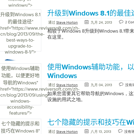
还需要许可证，通常是从Microsoft在
的。单击警告窗口底部的“ 重置”进行验证
windows/">
Driver Reviver为您识别丢失或不正
系统配置菜单。单击标记为Boot的选项卡
的。或者，如果要为已安装Windows操
恢复到最初安装它的状态，而不是附加组
任何BSOD错误与硬件的添加同时发生
Windows 8中启动到安全模式” 在此
升级到Windows 8.1的最
盘，可以在台式计算机侧面的贴纸或笔记
升级到Windows 8.1
一次安装IE 10时那样运行。 如果由于
如果您未对硬件进行任何更改，则可能是
选项。选中标记为“ 安全启动”的框和标记为
仍然无法发现，您可能还需要检查电池托
的最佳途径
"
Internet Explorer已停止工作的警
2 Co
通过
Steve Horton
九月 24, 2013
问题。 BSOD的两个最常见的硬件原因
确定，然后在下一个窗口重新启动。 然后
盘或拇指驱动器进行全新安装Windows
href="https://www.reviversoft.com/zh-
决问题。在这种情况下，您必须使用mscon
我们的“内存测试”文章中概述的说明，
启动到安全模式。 现在您已应用这些设置
相较于Windows 8升级到Windows 8
果要为已安装Windows操作系统的计算
cn/blog/2013/09/the-
是适用于Windows XP，Vista / 7和8的Interne
内存。如果系统过热，则应立即采取措施
模式启动。要在安全模式下停止PC启动
在这里。
器，请确保在从Microsoft或Digital R
best-ways-to-
修复说明 ： 单击“ 开始”按钮，然后从菜单
会破坏系统的硬件，从而将一个相对简单
作，并在“系统配置”菜单中取消选中“ 安全
Windows ISO文件。您可以在“控制面板
upgrade-to-
行”菜单中，键入“msconfig”并按Ente
题。有几种简单的方法可以确定PC是否
Windows操作系统版本，或者只需检查
windows-8-1/">
用程序 。在“ 选择性启动”区域下， 取消选
常热？风扇异常响亮吗？通风是否阻塞或
签。 “您的操作系统许可证代码直接在您
“Windows系统配置实用程序屏幕” 在窗
何一个是正确的，则可能存在严重的过热
需要一张空白DVD或一个空的4GB（或更大容
卡。并选中隐藏所有Microsoft服务旁边
的灰尘，并确保通风畅通。当深夜Netfl
使用Windows辅助功能
以及一台可以将文件刻录到DVD的计算机
使用Windows辅助
Microsoft服务” 接着选择Disable Al
孔阻塞了通气孔，导致笔记本电脑暴饮暴
用Windows 7系统来说明各个步骤，但它
Windows
功能，以便更好地
算机。 在这样做时，您刚刚禁用了所有
过热的文章，以找到可能的解决方案。扫
XP，Windows 7和Windows 8版本
标是为Internet Explorer提供试运
导航的Windows
"
导致错误的硬件原因，建议进行恶意软件
通过
Steve Horton
九月 04, 2013
没有
Thumb Drive。 创建DVD 将空白DV
序。这将帮助您确定破坏Internet Expl
href="https://www.reviversoft.com/zh-
反恶意软件或反病毒程序，扫描您的PC
机中。 使用鼠标右键单击用于Windows
如果您需要其它帮助导航的Windows，这其
机重新启动后，按照步骤1和2中的相同说明重
cn/blog/2013/09/using-
病毒。这些类型的程序由恶意代码组成，
弹出一个菜单，其中包含您拥有的各种选
设施的用武之地。
Services选项卡。 验证是否仍选中“ 隐藏所
windows-
PC。除其他许多严重并发症外，这通常可
到“刻录光盘映像”并用鼠标左键单击它。 “
然后选中“ 服务”菜单上半部分的框。 重
accessibility-
尚未安装最佳解决方案，请查看我们的文章
打开本机Windows Disc Burner窗口
Internet Explorer。 检查崩溃，确保Inter
features/">
以选择免费的解决方案来帮助您进行扫描
在下面它将指示DVD驱动器在步骤1中放
如果是，这意味着不守规矩的服务在服务
没有，则可能需要将DVD放入驱动器中已
七个隐藏的提示和技巧在Wind
七个隐藏的提示和
内。 要验证，请再次打开msconfig Ser
CD在驱动程序中，然后选择”刻录“” 单
隐藏所有Microsoft服务”框。现在取
技巧在Windows 8
"
通过
Steve Horton
八月 13, 2013
没有
以激活该选项。这将确保刻录过程完成后您