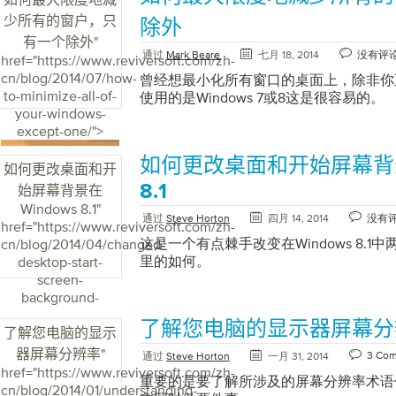
UAC设置或关闭UAC？ 要更改UAC通
少所有的窗户，只
除外
UAC提示的频率，请按照以下简单步骤操
有一个除外
"
侧的搜索超级按钮 。 如果您使用的是Wind
通过
Mark Beare
七月 18, 2014
没有评
href="https://www.reviversoft.com/zh-
过单击“ 开始”按钮并选择“ 控制面板”来
cn/blog/2014/07/how-
曾经想最小化所有窗口的桌面上，除非你
格中键入UAC – 从左侧窗格中选择“ 更改
to-minimize-all-of-
使用的是Windows 7或8这是很容易的。
的“UAC设置”窗口中，只需移动垂直滑块
your-windows-
率。将滑块移动到Never Notify将完
except-one/">
击“ 确定”保存更改。 详细了解不同的U
么简单。您将不再有UAC提示阻止您。
如何更改桌面和开始屏幕背景在
如何更改桌面和开
不熟悉的程序时要小心。 如果您有任何
分发布，告诉我们。 快乐计算， 尼什
8.1
始屏幕背景在
Windows 8.1
"
通过
Steve Horton
四月 14, 2014
没有
href="https://www.reviversoft.com/zh-
这是一个有点棘手改变在Windows 8.
cn/blog/2014/04/changed-
里的如何。
desktop-start-
screen-
background-
windows/">
了解您电脑的显示器屏幕分
了解您电脑的显示
器屏幕分辨率
"
3 Co
通过
Steve Horton
一月 31, 2014
href="https://www.reviversoft.com/zh-
重要的是要了解所涉及的屏幕分辨率术语
cn/blog/2014/01/understanding-