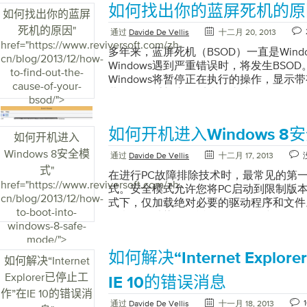
it-tell-me/">
如何找出你的蓝屏死机的原
单击“ 事件查看器”。 成功完成启动Vie
安装的程序，系统性能和安全性相关的事
如何找出你的蓝屏
屏幕。请注意内部带有白色“ X ”的红色
集各种信息” 事件查看器通常由IT专业
死机的原因
"
通过
Davide De Vellis
十二月 20, 2013
件。 “Microsoft Windows事件查看
序员使用。但是，Windows用户也可以
href="https://www.reviversoft.com/zh-
能会在Viewer上看到许多错误事件，这
机在表面下做了什么。在许多情况下，事
多年来，蓝屏死机（BSOD）一直是Win
cn/blog/2013/12/how-
Windows会记录自您第一次打开电脑以
致计算机出现故障或性能不佳的事件和后
Windows遇到严重错误时，将发生BSO
to-find-out-the-
侧栏可能如下所示： “事件查看器侧栏将
用于所有最新版本的Windows，但打开
Windows将暂停正在执行的操作，显示
cause-of-your-
侧栏将帮助您缩小系统或程序遇到崩溃类
略有不同： 在Windows XP中 ，请遵
幕，然后重新启动系统。这些错误不仅令
bsod/">
算机崩溃问题的最佳起点是在管理事件区
面板性能和维护管理工具计算机管理在Windo
致重要数据丢失并表示您的计算机存在严
事件： 1.双击侧栏菜单中的“ 管理 事件
下路径： 开始菜单控制面板系统和维护
蓝屏死机的原因BSOD是严重的错误，
如何开机进入Windows 8
件查看器窗口中。 2.首先双击最近的错
Windows 7中 ，请遵循以下路径： 
能的原因。通常，蓝屏死机指示严重的硬
如何开机进入
新的，请仔细检查它发生的日期和时间，
管理工具事件查看器在Windows 8中 
能是恶意软件感染，驱动程序错误甚至软
Windows 8安全模
通过
Davide De Vellis
十二月 17, 2013
间”列下的主视图窗口中。这将为您提供错
Windows键和“W” 这将打开一个搜索框，
误的确切原因将需要一些故障排除。 “ Win
式
"
件查看器提供的错误详细信息将帮助您找
视图” 点击“查看事件日志” “从Windows
（BSOD）”这些错误消息是什么意思？当
在进行PC故障排除技术时，最常见的第一
href="https://www.reviversoft.com/zh-
方案” 3.单击“ 详细信息”选项卡，这将
开事件查看器时，您可能会被列出的事件
先注意到的是向您提供的技术信息量。这
式。安全模式允许您将PC启动到限制版本的
cn/blog/2013/12/how-
因的详细信息。在上面的屏幕截图中，由
没。请记住，自计算机首次启动以来，该
老实说，即使是高级Windows用户也常
式下，仅加载绝对必要的驱动程序和文件
to-boot-into-
错误。 事件查看器建议安装更新以更正问
对于许多计算机来说，这意味着有数千个
容。这些是特殊的错误消息，称为“停止代码
恶意软件感染，最近的硬件更改或错误更
windows-8-safe-
题，请务必在Microsoft网站上检查固件
查看器首次启动时收集了大量信息” 在Win
提供了必要的信息，以调查他们收到的错
全模式对于旧版本的Windows来说是一
mode/">
面的屏幕截图中有一个名为“事件ID”的
Windows 8中，界面变得更加用户友好
显示全部内容，但是它们为您提供了一个起点。
时出现Windows徽标之前反复点击F8键），
如何解决“Internet Expl
事件ID为“12”。如果您在识别详细说明
述”和“摘要”部分中查看高级事件，或深
蓝屏帮助程序，您可以在其中输入BSO
这个过程略有不同，因为新的操作系统改
如何解决“Internet
可以通过Google事件ID来确定问题所
“Windows 8中的事件查看器布局比旧版本更
们的错误数据库，并为您提供有关错误的
了启动选项。 了解如何在Windows 8
Explorer已停止工
IE 10的错误消息
有用的网站聚合各种ID的信息和解决方案是Eve
不太精细的界面并提供大量信息。 “像XP这
案。了解Windows知道什么除了STOP代码
启动引导到Windows 8安全模式传统上
作”在IE 10的错误消
允许简单的错误事件搜索，并提供可能导
的事件查看器很难导航” 一些错误和事件
Event Viewer中提供了有价值的故障排除
全模式。这将阻止您的PC正常启动，并为
通过
Davide De Vellis
十一月 18, 2013