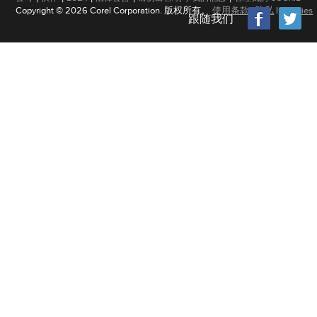
到计算机的设备数量”。 “选择要创建图像
Copyright © 2026 Corel Corporation. 版权所有。
使用条款
|
隐私
|
Cookies
跟随我们
制”将ISO文件复制到Thumb Drive
驱动器上的所有文件都将被删除，请在询问
备”。该过程大约需要15分钟才能完成。
单击关闭按钮关闭窗口，您的拇指驱动器
工具可以提供相同的结果，有些工艺非常
Windows ISO文件创建安装DVD或拇
一。 当您使用光盘或拇指驱动器时，请
近，因为激活计算机的Windows安装需