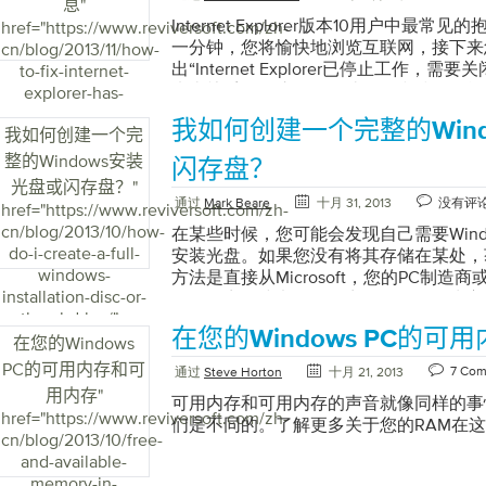
息
"
述。
重。微软专家建议用户只有在计算机出现
10的所有Windows版本都可以使用Event 
项，您可以在其中选择启动到安全模式。 “W
Internet Explorer版本10用户中最
href="https://www.reviversoft.com/zh-
误和事件。通常，不必担心解决列出的每
Event Viewer的过程因您的版本而异。要
式选项” 在Windows 8中，它不再那
一分钟，您将愉快地浏览互联网，接下来
cn/blog/2013/11/how-
器中显示的信息量，您可能无法立即确定
件查看器：单击开始按钮。单击控制面板
但它已经放在“高级启动选项”菜单中。在Wi
出“Internet Explorer已停止工作，
to-fix-internet-
误。错误或事件的标题可能不清楚，或者
击管理工具。单击“计算机管理” 。查找
可以访问安全模式，但以下方法通常是最
来太熟悉了，这里有一些提示和技巧可能
explorer-has-
序。事件查看器还会显示事件发生的日期
它。要在Windows Vista和Windows
要从“高级启动选项”菜单访问Windows 
题。 Internet Explorer（IE）遇
stopped-working-
开始，然后查找在该时间范围内发生的错
以下操作：单击开始按钮。单击控制面板
按住Shift键。 保持Shift键，反复按F
我如何创建一个完整的Win
具栏，扩展，垃圾软件和间谍软件的引入
我如何创建一个完
error-in-ie-10/">
焦点缩小到一些错误，而不是强迫你逐一
单击管理工具。单击事件查看器。要在Window
“Windows 8恢复屏幕” 在“恢复”屏幕上
Internet Explorer中的首选项来重
会发现您怀疑与您的问题有关的错误和事
中访问事件查看器，请执行以下操作：点击W
。 在下一个屏幕上，您将看到三个选项。
整的Windows安装
闪存盘？
这些程序并不能解决IE崩溃的问题。 *
称可能无法让您清楚地了解发生的情况。
看事件”。按回车。访问事件查看器后，在W
“Windows 8 Trobleshoot选项以安
光盘或闪存盘？
"
明适用于Windows XP，7和8操作系统 首先
ReviverSoft博客的搜索字段，或者如果
中，查找Windows知道的有关BSOD
您将再次看到三个选项。选择高级选项 。 “W
通过
Mark Beare
十月 31, 2013
没有评
href="https://www.reviversoft.com/zh-
Explorer完全关闭。通过关闭已打开的
ReviverSoft蓝屏助手。如果您没有任
个：选择窗口左侧的Windows日志。您
安全模式启动” 在“高级选项”屏幕上，
cn/blog/2013/10/how-
在某些时候，您可能会发现自己需要Wind
接下来，同时按 Shift + Ctrl + Esc按
ReviverSoft Answers上发布问题
这些类别中的任何一个都会在屏幕中央弹
引导选项。选择Windows启动设置 。 “Wi
do-i-create-a-full-
安装光盘。如果您没有将其存储在某处，
管理器”窗口打开时，查找正在运行的任何“iexp
擎，因为其他人很可能遇到相同的错误，
何蓝屏错误都列为“错误”。双击任何发
模式启动” 在Windows启动设置屏幕
windows-
方法是直接从Microsoft，您的PC制
突出显示这些任务，然后按“ 结束任务”按
问题已经解决。 当您尝试解决问题时，
里，您将获得有关错误的任何相关信息。
选项。 “重启以安全模式启动Windows 8
installation-disc-or-
他零售商（或电子零售商）订购，因为它
所有活动程序” 现在您已停止所有Internet 
且是用于深入了解计算机操作的有用工具
报告的STOP代码。但是，其他错误或警告
入高级启动选项菜单。 此菜单现在可能
thumbdrive/">
（s）给你。但是，这并不意味着你不能
要打开Internet属性 。 打开“ 开始”菜单
轻松地解决问题，为您解决自己的问题提
的原因提供线索。请记住，您可以使用Revi
似于旧操作系统中以前的安全模式选项。
在您的Windows PC的
单，只需下载ISO文件（ISO文件是您的
在您的Windows
然后找到并单击“ 网络和Internet连接” 。然后
来检查有关这些错误的信息，并查找引起
括几个安全模式选项。只需选择标有安全
包，在国际上被认可用于在DVD或CD上
PC的可用内存和可
。 “Internet Properties将为您提供许多
7 Co
通过
Steve Horton
十月 21, 2013
ReviverSoft Blog 。像Google和B
PC将重新启动到安全模式。 “Windows 
创建光盘在CD或拇指驱动器上自己。 
在，找到右上角的“ 高级”选项卡。单击以选
用内存
"
问题的好资源。 “事件查看器可查看系
进入Windows 8安全模式（从Window
可用内存和可用内存的声音就像同样的事情，
行您的计算机的Windows版本的ISO
描下来的高级选项卡窗口，你会看到一个
href="https://www.reviversoft.com/zh-
目”确定硬件是否有故障虽然BSOD死机
Windows，则可以重新启动到安全模式
们是不同的。了解更多关于您的RAM在
随时从Microsoft或Digital River的官方零
面的提示重置Internet Explorer设置 。
cn/blog/2013/10/free-
但到目前为止，硬件问题是最常见的。因
但请记住，如果您在正常启动Windows
您可以在线搜索Windows Version I
的Internet Explorer设置” 现在将
and-available-
除通常是一个好主意。您最近是否对硬件
效。 要从Windows中访问Windows 8安
置。如果它是官方微软或数字河网站，那
要重置所有Internet Explorer设置
memory-in-
是这样，请尝试重新安装任何相关的驱动
R以显示“运行”窗口。 输入msconfig并按