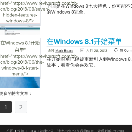
上一次测试中留空的一半中的方框。 […]
href="https://www.reviversoft.com/zh-
击“刻录”按钮开始此过程。最多可能需要
下面是在Windows 8七大特色，你可
cn/blog/2013/08/seven-
进度条以绿色渐变填充，应该告诉您何时
的Windows 8完全。
hidden-features-
程后，单击“关闭”按钮。 DVD驱动器应
windows-8/">
光盘，所以请继续标记它，以防万一你忘
完成后，单击”关闭“完成” 创建一个拇
Windows 7 USB / DVD下载工具安装向导
具还可用于创建Thumb驱动器以及ISO文
在Windows 8.1开始菜单
在Windows 8.1开始
Thumb Drive没有以后需要的任何文
菜单
"
19 Com
通过
Mark Beare
六月 28, 2013
储在拇指驱动器中的所有内容。 确保它的
href="https://www.reviversoft.com/zh-
可以将其插入可用的USB端口。将拇指
在开始菜单已经被重新引入到Windows 
cn/blog/2013/06/the-
关闭可能打开的所有窗口。 下载Windows 7
故事，看看你会喜欢它。
windows-8-1-start-
安装向导。 双击下载的文件以开始安装过
menu/">
Windows下载工具” 单击“安装”并等
后单击“完成”。 将在桌面上创建一个名为“Win
载工具”的快捷方式。双击它的快捷方式
更多的博客文章：
新窗口，向您显示该过程的第一步。单击
Windows安装ISO文件所在的位置。选
“使用Windows下载工具创建USB映像” 
1
2
备”以选择要将安装复制到的位置。 第3
指驱动器。如果它指示您之前连接的拇指
（路径是Windows在您连接它时为您的
您可以通过单击“开始” – 找出它是什么 –
|
|
|
|
|
公司
伙伴
EULA
法律公告
请勿出售/分享我的信息
管理我的 COOKIE