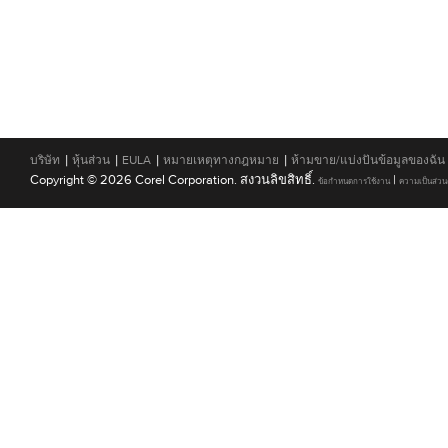
|
|
|
|
บริษัท
หุ้นส่วน
EULA
หมายเหตุทางกฎหมาย
ห้ามขาย/แบ่งปันข้อมูลของฉัน
Copyright © 2026 Corel Corporation. สงวนลิขสิทธิ์.
|
ข้อกำหนดการใช้งาน
ความเป็นส่วน