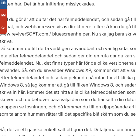
botten här. Det är hur initiering misslyckades.
Vad du gör är att du tar det här felmeddelandet, och sedan gå till
skapat, och webbadressen visas direkt nere, eller så kan du gå til
www.reviverSOFT.com / bluescreenhelper. Nu ska jag bara skriva
skriva.
Då kommer du till detta verkligen användbart och vänlig sida, som
leta efter felmeddelandet och sedan ger dig en ruta där du kan sk
felmeddelandet. Nu, det finns typer här för de olika versionern
använder. Så, om du använder Windows XP, kommer det att visa d
efter felmeddelandet och sedan pekar du på rutan för att klicka 
Windows 8, så jag kommer att gå till fliken Windows 8, och sedan 
skriva in här, kommer det att hitta alla olika felmeddelanden so
skriver, och du behöver bara välja den som du har sett i din dator.
knappen se lösningen, och då kommer du till en djupgående artike
som talar om hur man rättar till det specifika blå skärm som du se
Så, det är ett ganska enkelt sätt att göra det. Detaljerna om hur ma