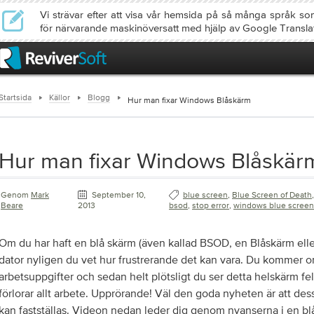
Vi strävar efter att visa vår hemsida på så många språk so
för närvarande maskinöversatt med hjälp av Google Transla
Startsida
Källor
Blogg
Hur man fixar Windows Blåskärm
Hur man fixar Windows Blåskär
Genom
Mark
September 10,
blue screen
,
Blue Screen of Death
,
Beare
2013
bsod
,
stop error
,
windows blue screen
Om du har haft en blå skärm (även kallad BSOD, en Blåskärm eller
dator nyligen du vet hur frustrerande det kan vara. Du kommer o
arbetsuppgifter och sedan helt plötsligt du ser detta helskärm 
förlorar allt arbete. Upprörande! Väl den goda nyheten är att des
kan fastställas. Videon nedan leder dig genom nyanserna i en b