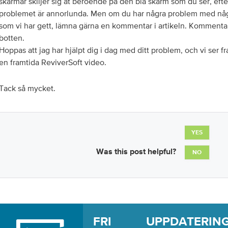
skärmar skiljer sig åt beroende på den blå skärm som du ser, efte
problemet är annorlunda. Men om du har några problem med någ
som vi har gett, lämna gärna en kommentar i artikeln. Kommentare
botten.
Hoppas att jag har hjälpt dig i dag med ditt problem, och vi ser fra
en framtida ReviverSoft video.
Tack så mycket.
YES
Was this post helpful?
NO
FRI UPPDATERI