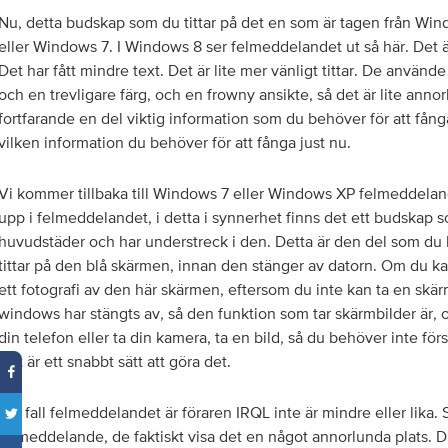
Nu, detta budskap som du tittar på det en som är tagen från Win
eller Windows 7. I Windows 8 ser felmeddelandet ut så här. Det 
Det har fått mindre text. Det är lite mer vänligt tittar. De använde
och en trevligare färg, och en frowny ansikte, så det är lite anno
fortfarande en del viktig information som du behöver för att fånga
vilken information du behöver för att fånga just nu.
Vi kommer tillbaka till Windows 7 eller Windows XP felmeddelan
upp i felmeddelandet, i detta i synnerhet finns det ett budskap s
huvudstäder och har understreck i den. Detta är den del som du b
tittar på den blå skärmen, innan den stänger av datorn. Om du kan,
ett fotografi av den här skärmen, eftersom du inte kan ta en sk
windows har stängts av, så den funktion som tar skärmbilder är, o
din telefon eller ta din kamera, ta en bild, så du behöver inte för
Det är ett snabbt sätt att göra det.
I så fall felmeddelandet är föraren IRQL inte är mindre eller lika
felmeddelande, de faktiskt visa det en något annorlunda plats. D