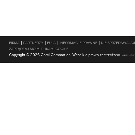
|
|
|
|
FIRMA
PARTNERZY
EULA
INFORMACJE PRAWNE
NIE SPRZEDAWAJ/U
ZARZĄDZAJ MOIMI PLIKAMI COOKIE
Copyright © 2026 Corel Corporation. Wszelkie prawa zastrzeżone.
WARUNKI K