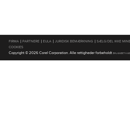
|
|
|
|
FIRMA
PARTNERE
EULA
JURIDISK BEMÆRKNING
SÆLG/DEL IKKE MIN
COOKIES
Copyright © 2026 Corel Corporation. Alle rettigheder forbeholdt
BRUGSBETING