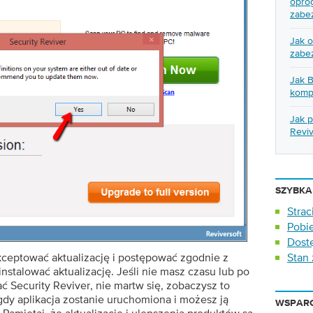
opro
zabe
Jak o
zabe
Jak 
komp
Jak p
Revi
SZYBK
Strac
Pobi
Dost
akceptować aktualizację i postępować zgodnie z
Stan 
nstalować aktualizację. Jeśli nie masz czasu lub po
ć Security Reviver, nie martw się, zobaczysz to
y aplikacja zostanie uruchomiona i możesz ją
WSPARC