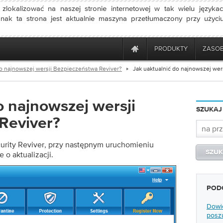
 zlokalizować na naszej stronie internetowej w tak wielu językac
dnak ta strona jest aktualnie maszyna przetłumaczony przy użyc
PRODUKTY
ZASO
do najnowszej wersji Bezpieczeństwa Reviver?
Jak uaktualnić do najnowszej wer
o najnowszej wersji
SZUKAJ
Reviver?
urity Reviver, przy następnym uruchomieniu
o aktualizacji.
POD
Dowi
posz