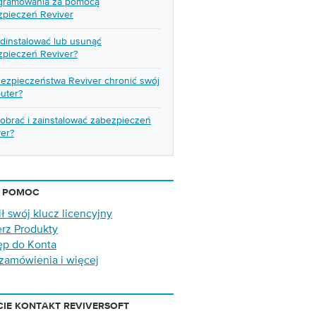
gramowania za pomocą
zpieczeń Reviver
dinstalować lub usunąć
zpieczeń Reviver?
Bezpieczeństwa Reviver chronić swój
uter?
obrać i zainstalować zabezpieczeń
ver?
A POMOC
ił swój klucz licencyjny
erz Produkty
ęp do Konta
zamówienia i więcej
IE KONTAKT REVIVERSOFT