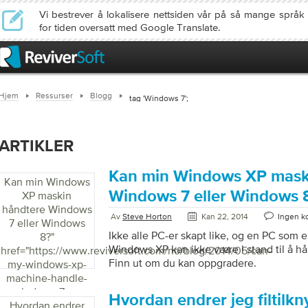
Vi bestrever å lokalisere nettsiden vår på så mange språ
for tiden oversatt med Google Translate.
Hjem
Ressurser
Blogg
tag 'Windows 7';
ARTIKLER
Kan min Windows XP mask
Kan min Windows
Windows 7 eller Windows 
XP maskin
håndtere Windows
Av
Steve Horton
Kan 22, 2014
Ingen k
7 eller Windows
Ikke alle PC-er skapt like, og en PC som e
8?
"
Windows XP kan ikke være i stand til å h
href="https://www.reviversoft.com/no/blog/2014/05/can-
Finn ut om du kan oppgradere.
my-windows-xp-
machine-handle-
windows-7-or-
Hvordan endrer jeg filtilkn
Hvordan endrer
windows-8/">