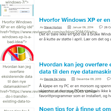
windows-7/">
Hvorfor Windows XP er en 
Hvorfor Windows
XP er en dårlig idé
"
Av
Steve Horton
Januar 06, 2014
26 C
href="https://www.reviversoft.com/no/blog/2014/01/why-
Det er bare ikke en god ide å bruke Wind
windows-xp-is-a-
er å kutte av støtte i april. Lær om det o
bad-idea/">
Hvordan kan jeg overføre 
Hvordan kan jeg
data til den nye datamask
overføre
eksisterende data
Av
Davide De Vellis
Desembe 09, 2013
til den nye
Å kjøpe en ny PC er en morsom og spenne
datamaskinen?
"
skjønner at den nye PCen vanligvis ikke
href="https://www.reviversoft.com/no/blog/2013/12/how-
favorittprogrammer som er installert, og 
do-i-transfer-
mengden personlige data som dokumenter
existing-data-to-
filmer som er alt perfekt organisert som 
my-new-
Noen tips for å finne ut om
Microsoft har et ganske kult program som