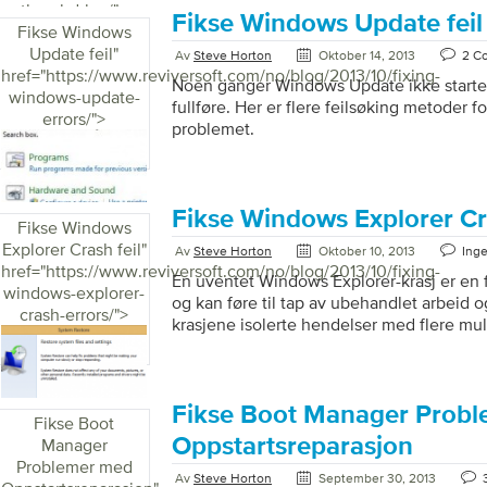
forhandler (eller e-tailer) som selger OS-e
thumbdrive/">
Fikse Windows Update feil
platen (e) til deg. Dette betyr imidlertid i
Fikse Windows
det selv. Det er ganske enkelt egentlig, al
Update feil
"
Av
Steve Horton
Oktober 14, 2013
2 C
ned ISO-filen (en ISO-fil er et komplett bi
href="https://www.reviversoft.com/no/blog/2013/10/fixing-
Noen ganger Windows Update ikke starter, 
programvaren […]
windows-update-
fullføre. Her er flere feilsøking metoder fo
errors/">
problemet.
Fikse Windows Explorer Cra
Fikse Windows
Explorer Crash feil
"
Av
Steve Horton
Oktober 10, 2013
Ing
href="https://www.reviversoft.com/no/blog/2013/10/fixing-
En uventet Windows Explorer-krasj er en 
windows-explorer-
og kan føre til tap av ubehandlet arbeid og
crash-errors/">
krasjene isolerte hendelser med flere mul
Windows Utforsker begynner å krasje reg
du har et større problem med PCen. Oppd
sikkerhetsprogramvaren din En feil som 
mulige årsaker, derfor må du kanskje prøve
Fikse Boot Manager Prob
Fikse Boot
fikse det. Ditt første skritt bør være å o
Oppstartsreparasjon
Manager
sikkerhetsprogramvare. Hvis du ikke har in
Problemer med
sikkerhetsprogramvare, anbefales det å […
Av
Steve Horton
September 30, 2013