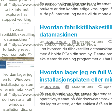
En av de vanligste klagene blant Internet 
href="https://www.reviversoft.com/no/blog/2013/11/how-
brukere er den kontinuerlige krasjingen. E
to-fix-internet-
surfe på Internett, og neste vil du motta 
explorer-has-
“Internet Explorer har sluttet å fungere og
stopped-working-
dette scenariet høres altfor kjent, er det 
error-in-ie-10/">
Hvordan fabrikktilbakestill
bare kan hjelpe deg med å løse dette pro
Hvordan
grunnen til at Internet Explorer (IE) støte
datamaskinen
fabrikktilbakestilling
innføring av tillegg, verktøylinjer, utvide
datamaskinen
"
Av
Davide De Vellis
November 14, 2013
spionprogrammer. Noen ganger kan dis
href="https://www.reviversoft.com/no/blog/2013/11/how-
tilbakestilles […]
Lær hvordan du tilbakestiller datamaskine
to-factory-reset-
med å holde PCen din som ny. Denne pros
your-computer/">
eksisterende data og programmer du har i
din, og installer Windows på nytt for å tilb
den var i da du først åpnet boksen (og n
Hvordan lager jeg en full 
siden det ikke vil inneholde alle uønske
Hvordan lager jeg
crapware – som kan komme med de flest
installasjonsplaten eller m
en full Windows-
velger å tilbakestille PCen regelmessig fo
installasjonsplaten
Av
Mark Beare
Oktober 31, 2013
Ingen
med toppform. Vanligvis utføres […]
eller minnebrikke?
"
På et tidspunkt kan det hende du trenger i
href="https://www.reviversoft.com/no/blog/2013/10/how-
operativsystemet på Windows-datamaskine
do-i-create-a-full-
det lagret et sted, er det enklest å få en i
windows-
bestille det direkte fra Microsoft, din PC
installation-disc-or-