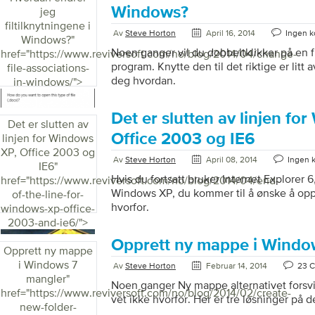
Windows?
jeg
filtilknytningene i
Av
Steve Horton
April 16, 2014
Ingen 
Windows?
"
Noen ganger vil du dobbeltklikker på en fi
href="https://www.reviversoft.com/no/blog/2014/04/change-
program. Knytte den til det riktige er litt 
file-associations-
deg hvordan.
in-windows/">
Det er slutten av linjen fo
Det er slutten av
Office 2003 og IE6
linjen for Windows
XP, Office 2003 og
Av
Steve Horton
April 08, 2014
Ingen 
IE6
"
Hvis du fortsatt bruker Internet Explorer 6
href="https://www.reviversoft.com/no/blog/2014/04/end-
Windows XP, du kommer til å ønske å opp
of-the-line-for-
hvorfor.
windows-xp-office-
2003-and-ie6/">
Opprett ny mappe i Windo
Opprett ny mappe
i Windows 7
Av
Steve Horton
Februar 14, 2014
23 
mangler
"
Noen ganger Ny mappe alternativet forsv
href="https://www.reviversoft.com/no/blog/2014/02/create-
vet ikke hvorfor. Her er tre løsninger på 
new-folder-