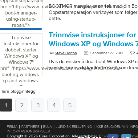
Oppstartsreparasjon
"
BOOTMGR mangler er en feil med din Bo
href="https://www.reviversoft.com/no/blog/2013/09/fixing-
Oppstartsreparasjon verktøyet som følge
boot-manager-
dette.
using-startup-
repair/">
Trinnvise instruksjoner for
Trinnvise
Windows XP og Windows 
instruksjoner for
dobbelt starter
Av
Steve Horton
September 27, 2013
Windows XP og
Hvis du ønsker å dual boot Windows XP
Windows 7
"
maskin, her er de konkrete skritt som kre
href="https://www.reviversoft.com/no/blog/2013/09/dual-
booting-windows-
xp-and-windows-
7/">
Flere blogginnlegg:
1
2
3
4
5
...
|
|
|
|
FIRMA
PARTNERE
EULA
JURIDISK ERKLÆRING
IKKE SELG/DEL MIN IN
INFORMASJONSKAPSLER
Copyright © 2026 Corel Corporation. Alle rettigheter.
Brukervilkår
|
Personve