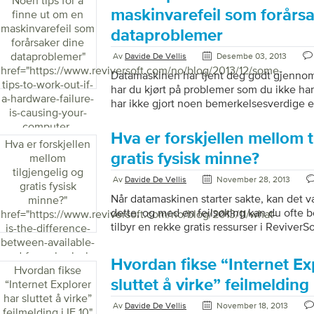
Noen tips for å
computer/">
å overføre data på tvers av datamaskiner 
maskinvarefeil som forårsa
finne ut om en
(og heldigvis ganske enkelt) for alle. Hva 
maskinvarefeil som
dataproblemer
flytte data over […]
forårsaker dine
dataproblemer
"
Av
Davide De Vellis
Desembe 03, 2013
href="https://www.reviversoft.com/no/blog/2013/12/some-
Datamaskinen har tjent deg godt gjennom 
tips-to-work-out-if-
har du kjørt på problemer som du ikke har
a-hardware-failure-
har ikke gjort noen bemerkelsesverdige en
is-causing-your-
og du er litt forvirret av hva som forårsak
computer-
ut? Du begynner å se blå skjermer, harddi
Hva er forskjellen mellom t
problems/">
Hva er forskjellen
forferdelig støy, eller datamaskinen piper
gratis fysisk minne?
mellom
på. Forhåpentligvis er det noe så enkelt s
tilgjengelig og
programvareoppdatering, men kanskje du 
Av
Davide De Vellis
November 28, 2013
gratis fysisk
maskinvarefeil. Så hvordan […]
Når datamaskinen starter sakte, kan det v
minne?
"
dette, og med en feilsøking kan du ofte 
href="https://www.reviversoft.com/no/blog/2013/11/what-
tilbyr en rekke gratis ressurser i ReviverSo
is-the-difference-
det selv, og vi har også en rekke produkte
between-available-
gjøre mye av arbeidet for deg. Gjennom
and-free-physical-
Hvordan fikse “Internet Ex
feilsøkingsprosessen kan du fortelle om 
Hvordan fikse
memory/">
med litt vedlikehold og optimalisering, k
sluttet å virke” feilmelding 
“Internet Explorer
oppgradering, eller hvis det er på tide å in
har sluttet å virke”
Av
Davide De Vellis
November 18, 2013
datasystem. […]
feilmelding i IE 10
"