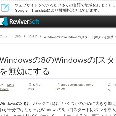
ウェブサイトをできるだけ多くの言語で地域化しようとし
Google Translateにより機械翻訳されています。
ホーム
資料
ブログ
Windowsの8のWindowsの[スタート]ボタンを無効
Windowsの8のWindowsの[
を無効にする
start button
,
start menu
バイ
Mark
5月 28,
コ
reviver
Beare
2014
ん
Windowsの8.1は、バックこれは、いくつかのために大きな
れが十分ではなかったWindowsの8。に[スタート]ボタンを導入
ト]メニューのリバイバーをインストールすると、デフォルトでは、