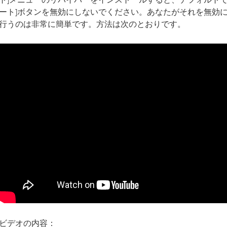
ート]ボタンを無効にしないでください。あなたがそれを無効
行うのは非常に簡単です。方法は次のとおりです。
ビデオの内容：