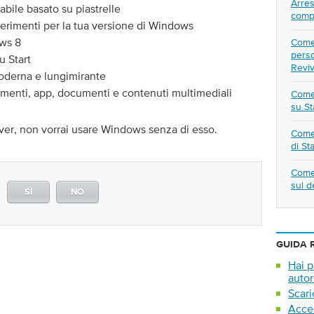
Arres
bile basato su piastrelle
comp
erimenti per la tua versione di Windows
ws 8
Come 
perso
u Start
Revi
moderna e lungimirante
gamenti, app, documenti e contenuti multimediali
Come 
su St
er, non vorrai usare Windows senza di esso.
Come 
di St
Come 
sul d
SÌ
NO
GUIDA 
Hai p
autor
Scari
Acced