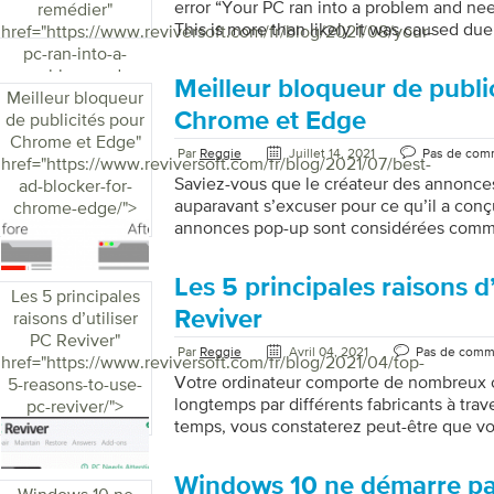
error “Your PC ran into a problem and nee
remédier
"
This is more than likely it was caused due
href="https://www.reviversoft.com/fr/blog/2021/08/your-
driver issues, corrupted system files, regist
pc-ran-into-a-
overheating, virus attack, or forceful shu
problem-and-
Meilleur bloqueur de publi
that you encounter the blue screen tellin
Meilleur bloqueur
needs-to-restart-
into a problem is due to the above issues 
Chrome et Edge
de publicités pour
how-to-fix/">
we’ll focus on how best to solve the prob
Chrome et Edge
"
Par
Reggie
Juillet 14, 2021
Pas de com
solutions work […]
href="https://www.reviversoft.com/fr/blog/2021/07/best-
Saviez-vous que le créateur des annonce
ad-blocker-for-
auparavant s’excuser pour ce qu’il a con
chrome-edge/">
annonces pop-up sont considérées comme 
détestées formes d’annonces en ligne qui
et autres formes d’annonces ont toujours 
Les 5 principales raisons d’
haine du public. Il ne savait pas que les en
Les 5 principales
son code pour nous envoyer autant de pub
Reviver
raisons d’utiliser
Non seulement les publicités sont ennuye
PC Reviver
"
Par
Reggie
Avril 04, 2021
Pas de comm
consomment des données inutiles et rale
href="https://www.reviversoft.com/fr/blog/2021/04/top-
appareils. Surtout lorsque vous ne pouvez
Votre ordinateur comporte de nombreux c
5-reasons-to-use-
longtemps par différents fabricants à tra
pc-reviver/">
temps, vous constaterez peut-être que vot
Cela peut être dû à de nombreuses rais
registre désorganisé et une accumulation 
Windows 10 ne démarre pa
PC Reviver a été créé pour vous faciliter l