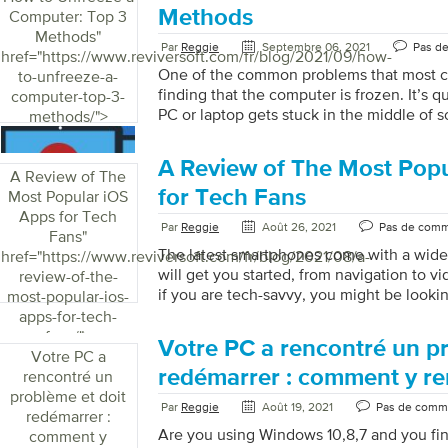
to buy a new one just because the laptop
Methods
Computer: Top 3
can try […]
Methods
"
Par
Reggie
Septembre 06, 2021
Pas d
href="https://www.reviversoft.com/fr/blog/2021/09/how-
One of the common problems that most c
to-unfreeze-a-
finding that the computer is frozen. It’s
computer-top-3-
PC or laptop gets stuck in the middle of
methods/">
you also face this issue often and need a s
Then read on to find out three methods t
A Review of The Most Pop
computer. Understanding Why Your Comp
A Review of The
knowing how to unfreeze a computer, it’s
for Tech Fans
Most Popular iOS
understand why it happens. Here are so
Apps for Tech
Par
Reggie
Août 26, 2021
Pas de comm
your computer getting […]
Fans
"
The latest smartphones come with a wide 
href="https://www.reviversoft.com/fr/blog/2021/08/a-
will get you started, from navigation to vi
review-of-the-
if you are tech-savvy, you might be looki
most-popular-ios-
apps in the App Store. As tech-savvy use
apps-for-tech-
expectations from the top iOS app deve
fans/">
Votre PC a rencontré un pr
many iOS apps are created to help users in
Votre PC a
dive in to find out about the most popular
redémarrer : comment y r
rencontré un
Fluid Navigation Gestures We are starting 
problème et doit
Par
Reggie
Août 19, 2021
Pas de comm
redémarrer :
Are you using Windows 10,8,7 and you fin
comment y