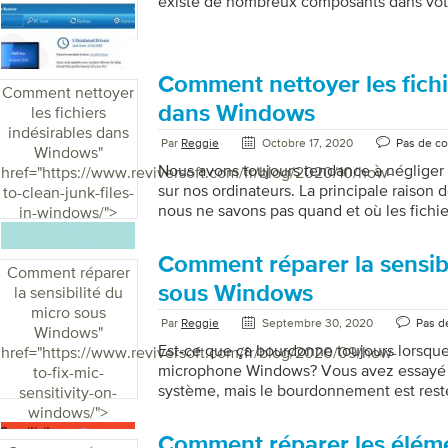
existe de nombreux composants dans votr
disques durs, les scanners, les imprimant
Vous devez disposer des derniers pilotes 
composants, y compris le système d’exploi
les programmes antivirus et les composants
Comment nettoyer les fichi
Comment nettoyer
facile de tout garder à jour car les fabrica
dans Windows
les fichiers
continuent de publier les dernières versio
indésirables dans
est long, déroutant et ennuyeux […]
Par
Reggie
Octobre 17, 2020
Pas de c
Windows
"
Nous avons toujours tendance à négliger l
href="https://www.reviversoft.com/fr/blog/2020/10/how-
sur nos ordinateurs. La principale raison d
to-clean-junk-files-
nous ne savons pas quand et où les fichie
in-windows/">
enregistrés. Donc, ça continue de s’accu
Mais il est très important de nettoyer les 
Comment réparer la sensibi
Windows. Chaque fois que vous télécharg
Comment réparer
exécutez un programme sur Internet, il cr
sous Windows
la sensibilité du
indésirables. Votre historique de navigat
micro sous
Par
Reggie
Septembre 30, 2020
Pas d
inutilisées, les cookies et les caches app
Windows
"
catégorie. Ceux-ci consomment de l’espac
Est-ce que ça bourdonne toujours lorsque 
href="https://www.reviversoft.com/fr/blog/2020/09/how-
microphone Windows? Vous avez essayé 
to-fix-mic-
système, mais le bourdonnement est resté
sensitivity-on-
pour vous d’enregistrer votre contenu c
windows/">
Ne vous inquiétez pas, nous vous expliq
Comment réparer les éléme