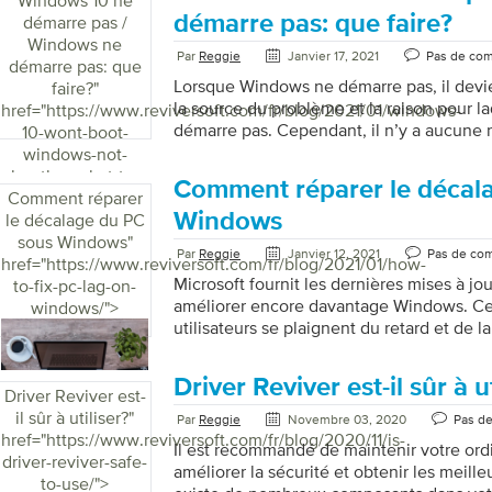
Windows 10 ne
n’avez plus jamais à vous soucier de votre 
démarre pas: que faire?
démarre pas /
optimise et entretient votre PC. L’outil peu
Windows ne
Par
Reggie
Janvier 17, 2021
Pas de co
de votre ordinateur. Avec l’aide de PC R
démarre pas: que
remettre […]
Lorsque Windows ne démarre pas, il devien
faire?
"
la source du problème et la raison pour 
href="https://www.reviversoft.com/fr/blog/2021/01/windows-
démarre pas. Cependant, il n’y a aucune 
10-wont-boot-
vous sentiez désespéré si le PC Windows
windows-not-
Même si les choses semblent sombres po
booting-what-to-
Comment réparer le décal
essayer différents correctifs avant qu’il ne
Comment réparer
do/">
Windows 10 propose différentes méthod
Windows
le décalage du PC
utiliser pour résoudre le problème de d
sous Windows
"
Par
Reggie
Janvier 12, 2021
Pas de co
Il y a quelques techniques que vous pourr
href="https://www.reviversoft.com/fr/blog/2021/01/how-
Microsoft fournit les dernières mises à j
to-fix-pc-lag-on-
améliorer encore davantage Windows. C
windows/">
utilisateurs se plaignent du retard et de 
De nombreux utilisateurs sont confronté
informatiques lents. Vous avez peut-êtr
Driver Reviver est-il sûr à u
fonctionnait plus vite auparavant, mais m
Driver Reviver est-
assez lent. Le décalage de l’ordinateur p
il sûr à utiliser?
"
Par
Reggie
Novembre 03, 2020
Pas d
problème majeur, mais l’utilisation d’un 
href="https://www.reviversoft.com/fr/blog/2020/11/is-
Il est recommandé de maintenir votre ordi
est assez ennuyeuse et frustrante. Cepend
driver-reviver-safe-
améliorer la sécurité et obtenir les meille
décalage ne sont pas toujours causés par 
to-use/">