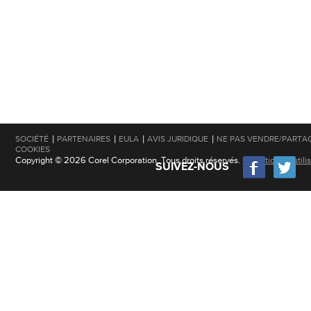
|
|
|
|
SOCIÉTÉ
PARTENAIRES
EULA
AVIS JURIDIQUE
NE PAS VENDRE/PARTA
COOKIES
Copyright © 2026 Corel Corporation. Tous droits réservés.
Conditions d'utili
SUIVEZ-NOUS