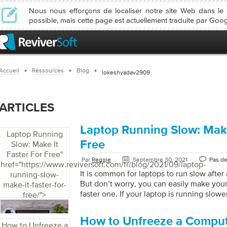
Nous nous efforçons de localiser notre site Web dans l
possible, mais cette page est actuellement traduite par Goog
Accueil
Ressources
Blog
lokeshyadav2909
ARTICLES
Laptop Running Slow: Make
Laptop Running
Free
Slow: Make It
Faster For Free
"
Par
Reggie
Septembre 30, 2021
Pas d
href="https://www.reviversoft.com/fr/blog/2021/09/laptop-
It is common for laptops to run slow after
running-slow-
But don’t worry, you can easily make your
make-it-faster-for-
faster one. If your laptop is running slowe
free/">
are issues such as low disk space, large fi
virus attack, less RAM, etc. It could be fru
How to Unfreeze a Comput
computer that takes longer to load and b
How to Unfreeze a