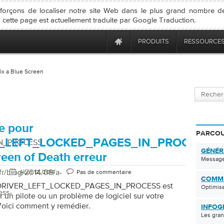
forçons de localiser notre site Web dans le plus grand nombre d
 cette page est actuellement traduite par Google Traduction.
PRODUITS
RESSOURCE
ix a Blue Screen
e pour
PARCOU
_LEFT_LOCKED_PAGES_IN_PROCESS
N_PROCESS
GÉNÉR
reen of Death erreur
Message
fr/blog/2014/08/a-
Août 12, 2014
Pas de commentaire
COMM
e DRIVER_LEFT_LOCKED_PAGES_IN_PROCESS est
Optimise
ess-
 un pilote ou un problème de logiciel sur votre
Voici comment y remédier.
INFOG
Les gran