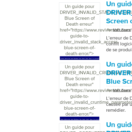
Un guid
Un guide pour
DRIVER
DRIVER_INVALID_STACK_ACCES
Blue Screen of
Screen 
Death erreur
"
href="https://www.reviversoft.com/
Par
Mark Beare
guide-to-
L’erreur d
driver_invalid_stack_access-
conflit logi
blue-screen-of-
de se produi
death-error/">
Un guid
Un guide pour
DRIVER
DRIVER_INVALID_CRUNTIME_P
Blue Screen of
Blue Sc
Death erreur
"
href="https://www.reviversoft.com/
Par
Mark Beare
guide-to-
L’erreur d
driver_invalid_cruntime_parameter
causée par u
blue-screen-of-
remédier.
death-error/">
Un guid
Un guide pour