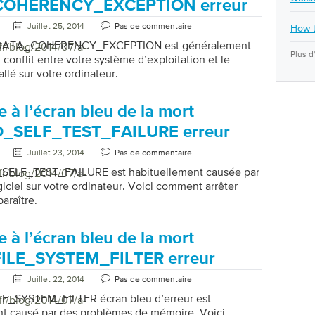
OHERENCY_EXCEPTION erreur
Juillet 25, 2014
Pas de commentaire
How t
e DATA_COHERENCY_EXCEPTION est généralement
fr/blog/2014/07/a-
Plus d'
 conflit entre votre système d’exploitation et le
allé sur votre ordinateur.
 à l’écran bleu de la mort
_SELF_TEST_FAILURE erreur
Juillet 23, 2014
Pas de commentaire
SELF_TEST_FAILURE est habituellement causée par
fr/blog/2014/07/a-
giciel sur votre ordinateur. Voici comment arrêter
paraître.
 à l’écran bleu de la mort
ILE_SYSTEM_FILTER erreur
Juillet 22, 2014
Pas de commentaire
E_SYSTEM_FILTER écran bleu d’erreur est
fr/blog/2014/07/a-
t causé par des problèmes de mémoire. Voici