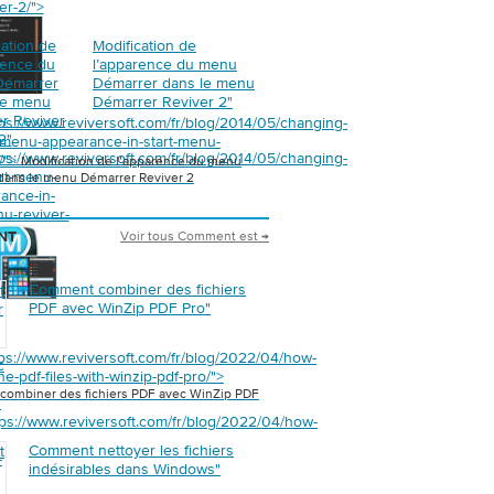
er-2/">
cation de
Modification de
rence du
l’apparence du menu
Démarrer
Démarrer dans le menu
le menu
Démarrer Reviver 2
"
r Reviver
tps://www.reviversoft.com/fr/blog/2014/05/changing-
2
"
t-menu-appearance-in-start-menu-
tps://www.reviversoft.com/fr/blog/2014/05/changing-
2/">
Modification de l’apparence du menu
art-menu-
dans le menu Démarrer Reviver 2
ance-in-
nu-reviver-
Voir tous Comment est →
NT
Comment combiner des fichiers
t
PDF avec WinZip PDF Pro
"
r
tps://www.reviversoft.com/fr/blog/2022/04/how-
c
e-pdf-files-with-winzip-pdf-pro/">
ombiner des fichiers PDF avec WinZip PDF
"
tps://www.reviversoft.com/fr/blog/2022/04/how-
Comment nettoyer les fichiers
t
-
indésirables dans Windows
"