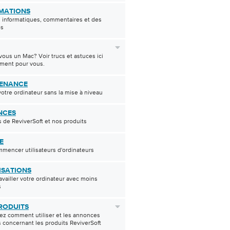
MATIONS
 informatiques, commentaires et des
es
-vous un Mac? Voir trucs et astuces ici
ement pour vous.
ENANCE
otre ordinateur sans la mise à niveau
NCES
 de ReviverSoft et nos produits
E
mencer utilisateurs d'ordinateurs
ISATIONS
ravailler votre ordinateur avec moins
s
RODUITS
z comment utiliser et les annonces
 concernant les produits ReviverSoft