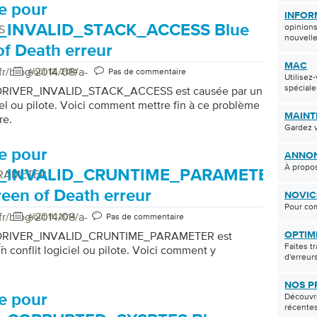
e pour
INFOR
_INVALID_STACK_ACCESS Blue
opinions
S
nouvell
of Death erreur
MAC
fr/blog/2014/08/a-
Août 12, 2014
Pas de commentaire
Utilisez
spécial
e DRIVER_INVALID_STACK_ACCESS est causée par un
ciel ou pilote. Voici comment mettre fin à ce problème
MAINT
re.
Gardez v
e pour
ANNO
À propos
_INVALID_CRUNTIME_PARAMETER
ARAMETER
reen of Death erreur
NOVIC
Pour com
fr/blog/2014/08/a-
Août 11, 2014
Pas de commentaire
e DRIVER_INVALID_CRUNTIME_PARAMETER est
OPTIM
-
Faites t
n conflit logiciel ou pilote. Voici comment y
d'erreur
NOS P
e pour
Découvre
récentes