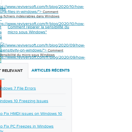
tps://www.reviversoft.com/fr/blog/2020/10/how-
bles
junk-files-in-windows/">
Comment
es fichiers indésirables dans Windows
s
"
tps://www.reviversoft.com/fr/blog/2020/10/how-
Comment réparer la sensibilité du
t
micro sous Windows
"
a
-
té
/">
tps://www.reviversoft.com/fr/blog/2020/09/how-
c-sensitivity-on-windows/">
Comment
s
"
 sensibilité du micro sous Windows
tps://www.reviversoft.com/fr/blog/2020/09/how-
-
y-
ARTICLES RÉCENTS
 RELEVANT
/">
indows 7 File Errors
indows 10 Freezing Issues
o Fix HMDI issues on Windows 10
o Fix PC Freezes in Windows
ly