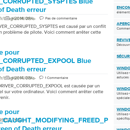
_CORRUPTED_SYSPTES Blue
ENCOM
of Death erreur
éléments
fr/blog/2014/08/a-
Août 08, 2014
Pas de commentaire
APERÇ
IVER_CORRUPTED_SYSPTES est causé par un conflit
Comment
un problème de pilote. Voici comment arrêter cette
REVIV
Découvr
e pour
SÉCUR
_CORRUPTED_EXPOOL Blue
of Death erreur
WINDO
Utilisez
fr/blog/2014/08/a-
astuces 
Août 07, 2014
1 Commentaire
e DRIVER_CORRUPTED_EXPOOL est causée par un
WINDO
iel sur votre ordinateur. Voici comment arrêter cette
Utilisez
enir.
spécial
WINDO
e pour
Utilisez
spécifi
R_CAUGHT_MODIFYING_FREED_POOL
REED_POOL
reen of Death erreur