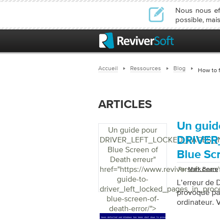
Nous nous ef
possible, mais
Accueil
Ressources
Blog
How to f
ARTICLES
Un guid
Un guide pour
DRIVER
DRIVER_LEFT_LOCKED_PAGES_I
Blue Screen of
Blue Sc
Death erreur
"
href="https://www.reviversoft.com/
Par
Mark Beare
guide-to-
L’erreur d
driver_left_locked_pages_in_proc
provoqué par
blue-screen-of-
ordinateur. 
death-error/">