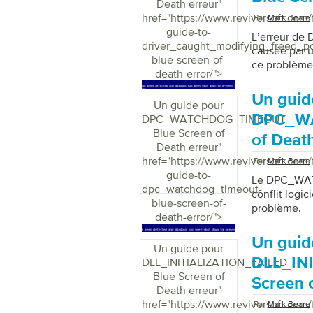
Death erreur
"
href="https://www.reviversoft.com/
Par
Mark Beare
guide-to-
L’erreur d
driver_caught_modifying_freed_po
causée par u
blue-screen-of-
ce problème
death-error/">
Un guid
Un guide pour
DPC_WA
DPC_WATCHDOG_TIMEOUT
Blue Screen of
of Deat
Death erreur
"
href="https://www.reviversoft.com/
Par
Mark Beare
guide-to-
Le DPC_WAT
dpc_watchdog_timeout-
conflit logi
blue-screen-of-
problème.
death-error/">
Un guid
Un guide pour
DLL_IN
DLL_INITIALIZATION_FAILED
Blue Screen of
Screen 
Death erreur
"
href="https://www.reviversoft.com/
Par
Mark Beare