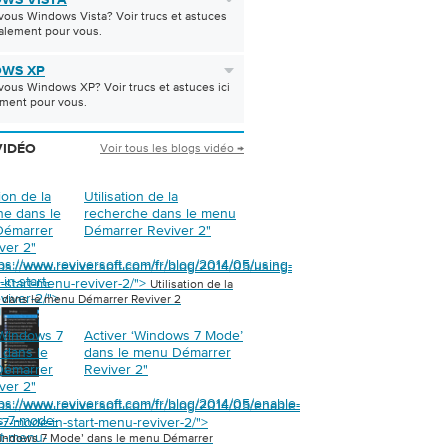
WS VISTA
-vous Windows Vista? Voir trucs et astuces
ialement pour vous.
WS XP
-vous Windows XP? Voir trucs et astuces ici
ement pour vous.
Voir tous les blogs vidéo →
VIDÉO
tion de la
Utilisation de la
he dans le
recherche dans le menu
Démarrer
Démarrer Reviver 2
"
ver 2
"
ps://www.reviversoft.com/fr/blog/2014/05/using-
ps://www.reviversoft.com/fr/blog/2014/05/using-
in-start-
n-start-menu-reviver-2/">
Utilisation de la
viver-2/">
 dans le menu Démarrer Reviver 2
‘Windows 7
Activer ‘Windows 7 Mode’
 dans le
dans le menu Démarrer
Démarrer
Reviver 2
"
ver 2
"
tps://www.reviversoft.com/fr/blog/2014/05/enable-
tps://www.reviversoft.com/fr/blog/2014/05/enable-
s-7-mode-
7-mode-in-start-menu-reviver-2/">
rt-menu-
Windows 7 Mode’ dans le menu Démarrer