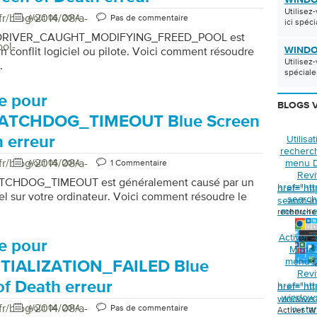
WINDO
Utilisez
fr/blog/2014/08/a-
Août 06, 2014
Pas de commentaire
ici spéc
e DRIVER_CAUGHT_MODIFYING_FREED_POOL est
ol-
n conflit logiciel ou pilote. Voici comment résoudre
WINDO
Utilisez
.
spécial
e pour
BLOGS 
TCHDOG_TIMEOUT Blue Screen
Utilisa
h erreur
recherc
fr/blog/2014/08/a-
menu 
Août 05, 2014
1 Commentaire
Revi
CHDOG_TIMEOUT est généralement causé par un
href="htt
href="htt
ciel sur votre ordinateur. Voici comment résoudre le
search-
search-i
menu-re
recherche
Activer 
e pour
Mode’
menu 
ITIALIZATION_FAILED Blue
Revi
of Death erreur
href="ht
href="ht
window
windows-
fr/blog/2014/08/a-
Août 04, 2014
Pas de commentaire
in-sta
Activer ‘