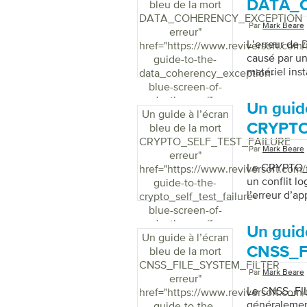
DATA_C
bleu de la mort
DATA_COHERENCY_EXCEPTION
Par
Mark Beare
erreur
"
L’erreur d
href="https://www.reviversoft.com/
causé par un
guide-to-the-
matériel inst
data_coherency_exception-
blue-screen-of-
death-error/">
Un guide
Un guide à l’écran
CRYPTO
bleu de la mort
CRYPTO_SELF_TEST_FAILURE
Par
Mark Beare
erreur
"
Le CRYPTO_
href="https://www.reviversoft.com/
un conflit lo
guide-to-the-
l’erreur d’ap
crypto_self_test_failure-
blue-screen-of-
death-error/">
Un guide
Un guide à l’écran
CNSS_F
bleu de la mort
CNSS_FILE_SYSTEM_FILTER
Par
Mark Beare
erreur
"
Le CNSS_FIL
href="https://www.reviversoft.com/
généralemen
guide-to-the-