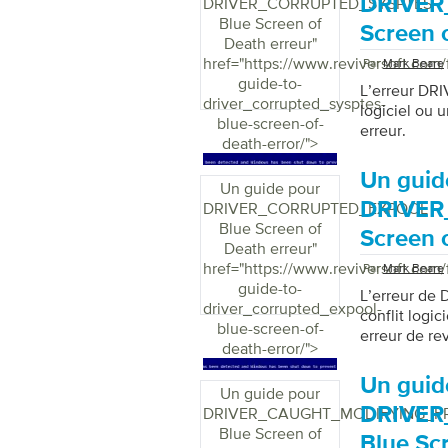
DRIVER
DRIVER_CORRUPTED_SYSPTES
Blue Screen of
Screen 
Death erreur
"
href="https://www.reviversoft.com/
Par
Mark Beare
guide-to-
L’erreur DR
driver_corrupted_sysptes-
logiciel ou 
blue-screen-of-
erreur.
death-error/">
Un guid
Un guide pour
DRIVER
DRIVER_CORRUPTED_EXPOOL
Blue Screen of
Screen 
Death erreur
"
href="https://www.reviversoft.com/
Par
Mark Beare
guide-to-
L’erreur d
driver_corrupted_expool-
conflit logic
blue-screen-of-
erreur de rev
death-error/">
Un guid
Un guide pour
DRIVE
DRIVER_CAUGHT_MODIFYING_F
Blue Screen of
Blue Sc