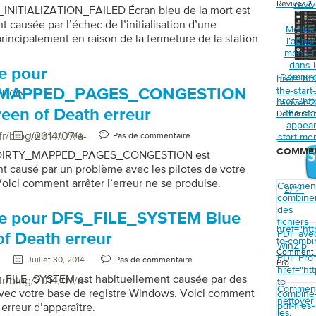
Reviver 2
reviv
L_INITIALIZATION_FAILED Écran bleu de la mort est
 causée par l’échec de l’initialisation d’une
Modifi
principalement en raison de la fermeture de la station
l’appa
Un service d’accès distant (RAS) manquant ou
menu 
dans 
eut également provoquer cette erreur. À l’origine,
e pour
Démarre
href="ht
 de l’application DLL est destinée à la génération de
the-star
_MAPPED_PAGES_CONGESTION
TION
rreurs. L’application recueillera des données sur les
href="ht
reviver-
ments logiciels et l’enverra à Microsoft par la suite.
reen of Death erreur
the-st
Démarrer 
manifeste en faisant apparaître une boîte de message
appear
fr/blog/2014/07/a-
 l’initialisation a échoué et mettra fin au processus
Juillet 31, 2014
Pas de commentaire
start-me
t […]
COMME
e DIRTY_MAPPED_PAGES_CONGESTION est
 causé par un problème avec les pilotes de votre
Voici comment arrêter l’erreur ne se produise.
Commen
2/">
combine
des
de pour DFS_FILE_SYSTEM Blue
fichiers
href="ht
PDF ave
of Death erreur
to-combin
WinZip
Comment c
PDF Pro
Juillet 30, 2014
Pas de commentaire
Pro
href="ht
S_FILE_SYSTEM est habituellement causée par des
fr/blog/2014/07/a-
to-
Commen
vec votre base de registre Windows. Voici comment
combine
nettoyer
pdf-files-
 erreur d’apparaître.
les