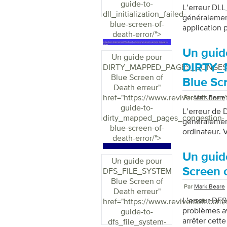
guide-to-
L’erreur DL
dll_initialization_failed-
généralement
blue-screen-of-
application 
death-error/">
de fenêtre. 
endommagé p
Un guid
Un guide pour
l’utilisation
DIRTY
DIRTY_MAPPED_PAGES_CONGES
rapports d’e
Blue Screen of
dysfonctionne
Blue Sc
Death erreur
"
L’erreur se 
href="https://www.reviversoft.com/
indiquant que
Par
Mark Beare
guide-to-
anormalemen
L’erreur d
dirty_mapped_pages_congestion-
généralement
blue-screen-of-
ordinateur. 
death-error/">
Un gui
Un guide pour
Screen 
DFS_FILE_SYSTEM
Blue Screen of
Par
Mark Beare
Death erreur
"
L’erreur DF
href="https://www.reviversoft.com/
problèmes a
guide-to-
arrêter cette
dfs_file_system-