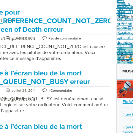
with-
fichiers
winzip-
href="ht
indésira
pdf-
e pour
to-clean-
dans
pro/">
nettoyer l
Window
E_REFERENCE_COUNT_NOT_ZERO
OT_ZERO
href="ht
Commen
reen of Death erreur
to-clean-
réparer l
junk-files
sensibili
fr/blog/2014/07/a-
Juillet 29, 2014
Pas de commentaire
in-
du micro
windows
href="ht
EVICE_REFERENCE_COUNT_NOT_ZERO est causée
sous
-
to-fix-mi
ème avec les pilotes de votre ordinateur. Voici
Window
réparer la
href="ht
êter ce message d’apparaître.
to-fix-mic
sensitivit
MOST
 à l’écran bleu de la mort
on-
windows
_QUEUE_NOT_BUSY erreur
Fix W
Juillet 28, 2014
1 Commentaire
EVICE_QUEUE_NOT_BUSY est généralement causé
fr/blog/2014/07/a-
Fix W
t logiciel sur votre ordinateur. Voici comment arrêter
d’apparaître.
How t
 à l’écran bleu de la mort
How t
Quick