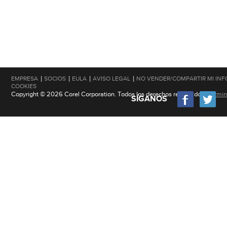
|
|
|
|
EMPRESA
SOCIOS
EULA
AVISO LEGAL
NO VENDER/COMPARTIR MI IN
COOKIES
Copyright © 2026 Corel Corporation. Todos los derechos reservados.
Términ
SÍGANOS