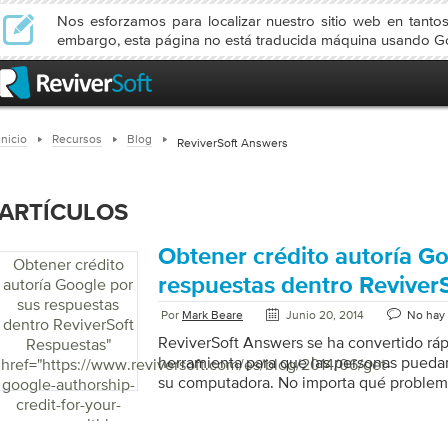
Nos esforzamos para localizar nuestro sitio web en tanto
embargo, esta página no está traducida máquina usando Go
Inicio
Recursos
Blog
ReviverSoft Answers
ARTÍCULOS
Obtener crédito autoría Go
Obtener crédito
respuestas dentro Reviver
autoría Google por
sus respuestas
Por
Mark Beare
Junio 20, 2014
No hay
dentro ReviverSoft
ReviverSoft Answers se ha convertido rá
Respuestas
"
herramienta para que las personas pueda
href="https://www.reviversoft.com/es/blog/2014/06/get-
su computadora. No importa qué problem
google-authorship-
publicarlo y obtener respuestas de la c
credit-for-your-
recientemente hemos lanzado una nueva c
answers-within-
ReviverSoft Answers que otorga crédito d
reviversoft-