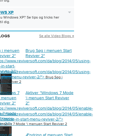
til dig.
WS XP
u Windows XP? Se tips og tricks her
til dig.
Se alle Video Blogs →
LOGS
g i menuen
Brug Søg i menuen Start
eviver 2
"
Reviver 2
"
tps://www.reviversoft.com/da/blog/2014/05/using-
in-start-
viver-2/">
tps://www.reviversoft.com/da/blog/2014/05/using-
n-start-menu-reviver-2/">
Brug Søg i
art Reviver 2
“Windows 7
Aktiver “Windows 7 Mode
i menuen
‘i menuen Start Reviver
eviver 2
"
2
"
tps://www.reviversoft.com/da/blog/2014/05/enable-
s-7-mode-
tps://www.reviversoft.com/da/blog/2014/05/enable-
rt-menu-
7-mode-in-start-menu-reviver-2/">
er-2/">
Windows 7 Mode ‘i menuen Start Reviver 2
ing af
Ændring af menuen Start