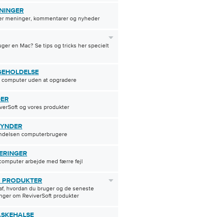
NINGER
r meninger, kommentarer og nyheder
uger en Mac? Se tips og tricks her specielt
GEHOLDELSE
n computer uden at opgradere
ER
erSoft og vores produkter
YNDER
yndelsen computerbrugere
ERINGER
computer arbejde med færre fejl
 PRODUKTER
af, hvordan du bruger og de seneste
nger om ReviverSoft produkter
ASKEHALSE