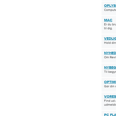
 har gjort dette ved at tilføje Google Authorship til
OPLYS
ålssider. Hvem nogensinde er valgt som det bedste
Compute
ørgsmål, vil blive […]
MAC
Er du br
til dig.
VEDLI
Hold di
NYHED
Om Reviv
NYBEG
Til beg
OPTIM
Gør din 
VORES
Find ud 
udmeldi
PC FL