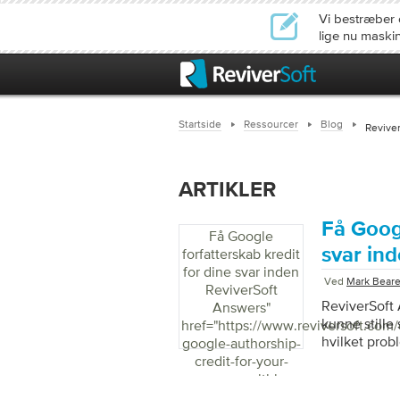
Vi bestræber 
lige nu maski
Startside
Ressourcer
Blog
Revive
ARTIKLER
Få Googl
Få Google
svar in
forfatterskab kredit
for dine svar inden
Ved
Mark Bear
ReviverSoft
ReviverSoft 
Answers
"
kunne stille
href="https://www.reviversoft.com
hvilket prob
google-authorship-
verdensomsp
credit-for-your-
funktion ind
answers-within-
kredit skylde
reviversoft-