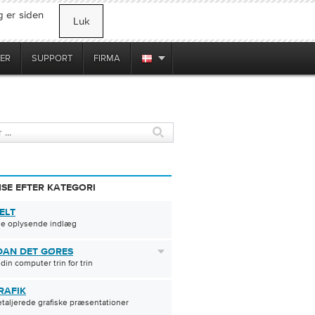
 er siden
Luk
ER
SUPPORT
FIRMA
SE EFTER KATEGORI
ELT
le oplysende indlæg
AN DET GØRES
din computer trin for trin
RAFIK
etaljerede grafiske præsentationer