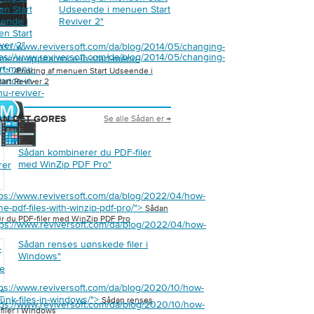
n Start
Udseende i menuen Start
ende i
Reviver 2
"
n Start
ver 2
"
tps://www.reviversoft.com/da/blog/2014/05/changing-
tps://www.reviversoft.com/da/blog/2014/05/changing-
t-menu-appearance-in-start-menu-
art-menu-
2/">
Ændring af menuen Start Udseende i
ance-in-
art Reviver 2
nu-reviver-
Se alle Sådan er →
N DET GØRES
Sådan kombinerer du PDF-filer
med WinZip PDF Pro
"
rer
tps://www.reviversoft.com/da/blog/2022/04/how-
e-pdf-files-with-winzip-pdf-pro/">
Sådan
"
r du PDF-filer med WinZip PDF Pro
tps://www.reviversoft.com/da/blog/2022/04/how-
Sådan renses uønskede filer i
-
Windows
"
e
tps://www.reviversoft.com/da/blog/2020/10/how-
s
"
junk-files-in-windows/">
Sådan renses
tps://www.reviversoft.com/da/blog/2020/10/how-
filer i Windows