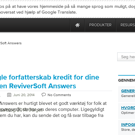
os på at have vores hjemmeside på så mange sprog som muligt, dog
noversat ved hjælp af Google Translate.
PRODUKTER
RESURS
rSoft Answers
e forfatterskab kredit for dine
GENNEM
den ReviverSoft Answers
GENER
e
Juni 20, 2014
No Comments
Generel
Answers er hurtigt blevet et godt værktøj for folk at
HVORD
 spørgsmål, de har om deres computer. Ligegyldigt
/da/blog/2014/06/get-
Optimer 
lem du har, kan du sende det og få svar tilbage fra
ændende samfund. Nå har vi for nylig udgivet en ny
INFOG
en for ReviverSoft Answers, der giver kredit, hvor
Store, d
s, til de mennesker, der får det bedste svar til ethvert