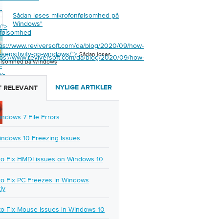
-
Sådan løses mikrofonfølsomhed på
Windows
"
/">
nfølsomhed
tps://www.reviversoft.com/da/blog/2020/09/how-
s
"
c-sensitivity-on-windows/">
Sådan løses
tps://www.reviversoft.com/da/blog/2020/09/how-
ølsomhed på Windows
-
y-
NYLIGE ARTIKLER
 RELEVANT
/">
indows 7 File Errors
indows 10 Freezing Issues
o Fix HMDI issues on Windows 10
o Fix PC Freezes in Windows
ly
o Fix Mouse Issues in Windows 10