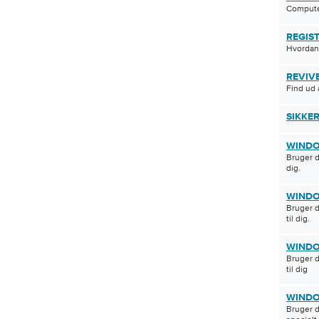
Compute
REGIS
Hvordan
REVIV
Find ud 
SIKKE
WINDO
Bruger d
dig.
WINDO
Bruger d
til dig.
WINDO
Bruger d
til dig
WINDO
Bruger d