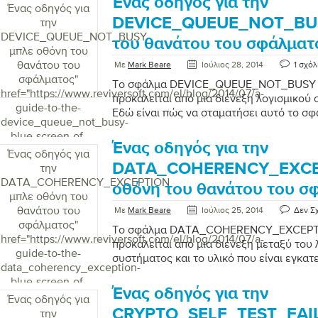
Ένας οδηγός για την
Ένας οδηγός για
DEVICE_QUEUE_NOT_BUS
την
DEVICE_QUEUE_NOT_BUSY
του θανάτου του σφάλματ
μπλε οθόνη του
θανάτου του
Με
Mark Beare
Ιούλιος 28, 2014
1 σχόλ
σφάλματος
"
Το σφάλμα DEVICE_QUEUE_NOT_BUSY ε
href="https://www.reviversoft.com/el/blog/2014/07/a-
προκαλείται από μια διένεξη λογισμικού 
guide-to-the-
Εδώ είναι πώς να σταματήσει αυτό το σφ
device_queue_not_busy-
blue-screen-of-
Ένας οδηγός για την
death-error/">
Ένας οδηγός για
DATA_COHERENCY_EXCE
την
DATA_COHERENCY_EXCEPTION
οθόνη του θανάτου του σ
μπλε οθόνη του
θανάτου του
Με
Mark Beare
Ιούλιος 25, 2014
Δεν Σ
σφάλματος
"
Το σφάλμα DATA_COHERENCY_EXCEPTI
href="https://www.reviversoft.com/el/blog/2014/07/a-
προκαλείται από μια διένεξη μεταξύ του 
guide-to-the-
συστήματος και το υλικό που είναι εγκα
data_coherency_exception-
υπολογιστή σας.
blue-screen-of-
Ένας οδηγός για την
death-error/">
Ένας οδηγός για
CRYPTO_SELF_TEST_FAI
την