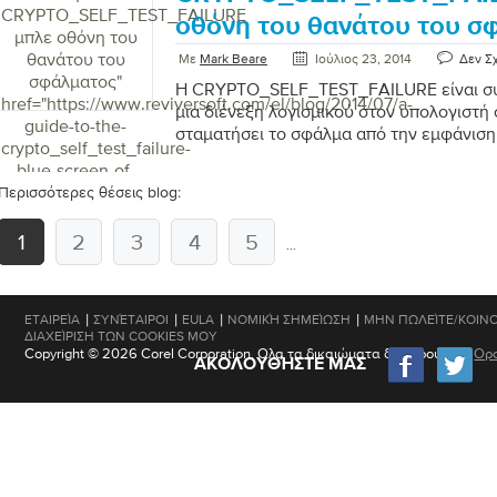
CRYPTO_SELF_TEST_FAILURE
οθόνη του θανάτου του σ
μπλε οθόνη του
θανάτου του
Με
Mark Beare
Ιούλιος 23, 2014
Δεν Σ
σφάλματος
"
Η CRYPTO_SELF_TEST_FAILURE είναι συ
href="https://www.reviversoft.com/el/blog/2014/07/a-
μια διένεξη λογισμικού στον υπολογιστή 
guide-to-the-
σταματήσει το σφάλμα από την εμφάνιση
crypto_self_test_failure-
blue-screen-of-
death-error/">
Περισσότερες θέσεις blog:
1
2
3
4
5
...
|
|
|
|
ΕΤΑΙΡΕΊΑ
ΣΥΝΈΤΑΙΡΟΙ
EULA
ΝΟΜΙΚΉ ΣΗΜΕΊΩΣΗ
ΜΗΝ ΠΩΛΕΊΤΕ/ΚΟΙΝΟ
ΔΙΑΧΕΊΡΙΣΗ ΤΩΝ COOKIES ΜΟΥ
Copyright © 2026 Corel Corporation. Ολα τα δικαιώματα διατηρούνται.
Ορο
ΑΚΟΛΟΥΘΉΣΤΕ ΜΑΣ