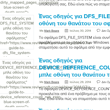
dirty_mapped_pages_congestion-
υπολογιστή σας. Εδώ είναι πώς να σταμα
blue-screen-of-
την εμφάνιση.
death-error/">
Ένας οδηγός για DFS_FI
Ένας οδηγός για
οθόνη του θανάτου του σ
DFS_FILE_SYSTEM
μπλε οθόνη του
Με
Mark Beare
Ιούλιος 30, 2014
Δεν Σ
θανάτου του
Το σφάλμα DFS_FILE_SYSTEM είναι συνή
σφάλματος
"
προβλήματα με το μητρώο των Windows σ
href="https://www.reviversoft.com/el/blog/2014/07/a-
σταματήσει αυτό το σφάλμα από την εμφ
guide-to-
dfs_file_system-
blue-screen-of-
Ένας οδηγός για
Ένας οδηγός για
death-error/">
DEVICE_REFERENCE_CO
DEVICE_REFERENCE_COUNT_NOT_ZERO
μπλε οθόνη του
μπλε οθόνη του θανάτου 
θανάτου του
σφάλματος
"
Με
Mark Beare
Ιούλιος 29, 2014
Δεν Σ
href="https://www.reviversoft.com/el/blog/2014/07/a-
Το σφάλμα DEVICE_REFERENCE_COU
guide-to-
προκαλείται από ένα πρόβλημα με τους 
device_reference_count_not_zero-
σας. Εδώ είναι πώς να σταματήσει αυτό 
blue-screen-of-
εμφάνιση.
death-error/">