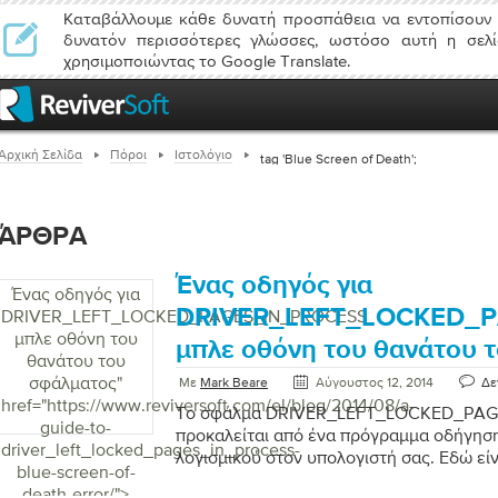
Καταβάλλουμε κάθε δυνατή προσπάθεια να εντοπίσουν 
δυνατόν περισσότερες γλώσσες, ωστόσο αυτή η σελί
χρησιμοποιώντας το Google Translate.
Αρχική Σελίδα
Πόροι
Ιστολόγιο
tag 'Blue Screen of Death';
ΆΡΘΡΑ
Ένας οδηγός για
Ένας οδηγός για
DRIVER_LEFT_LOCKED_
DRIVER_LEFT_LOCKED_PAGES_IN_PROCESS
μπλε οθόνη του
μπλε οθόνη του θανάτου 
θανάτου του
σφάλματος
"
Με
Mark Beare
Αύγουστος 12, 2014
Δε
href="https://www.reviversoft.com/el/blog/2014/08/a-
Το σφάλμα DRIVER_LEFT_LOCKED_PA
guide-to-
προκαλείται από ένα πρόγραμμα οδήγησ
driver_left_locked_pages_in_process-
λογισμικού στον υπολογιστή σας. Εδώ είν
blue-screen-of-
διορθώσετε.
death-error/">