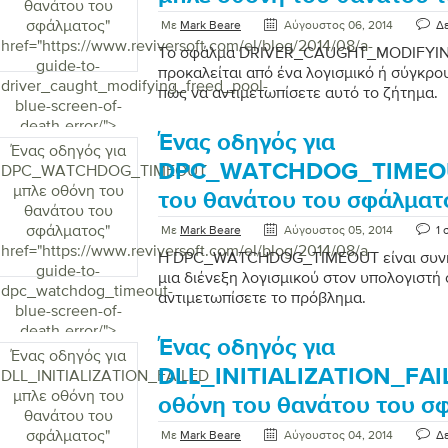
θανάτου του
σφάλματος
"
Με
Mark Beare
Αύγουστος 06, 2014
Δε
href="https://www.reviversoft.com/el/blog/2014/08/a-
Το σφάλμα DRIVER_CAUGHT_MODIFYI
guide-to-
προκαλείται από ένα λογισμικό ή σύγκρο
driver_caught_modifying_freed_pool-
πώς να αντιμετωπίσετε αυτό το ζήτημα.
blue-screen-of-
death-error/">
Ένας οδηγός για
Ένας οδηγός για
DPC_WATCHDOG_TIMEOU
DPC_WATCHDOG_TIMEOUT
μπλε οθόνη του
του θανάτου του σφάλματ
θανάτου του
σφάλματος
"
Με
Mark Beare
Αύγουστος 05, 2014
1 
href="https://www.reviversoft.com/el/blog/2014/08/a-
Η DPC_WATCHDOG_TIMEOUT είναι συνή
guide-to-
μια διένεξη λογισμικού στον υπολογιστή 
dpc_watchdog_timeout-
αντιμετωπίσετε το πρόβλημα.
blue-screen-of-
death-error/">
Ένας οδηγός για
Ένας οδηγός για
DLL_INITIALIZATION_FAI
DLL_INITIALIZATION_FAILED
μπλε οθόνη του
οθόνη του θανάτου του σ
θανάτου του
σφάλματος
"
Με
Mark Beare
Αύγουστος 04, 2014
Δε