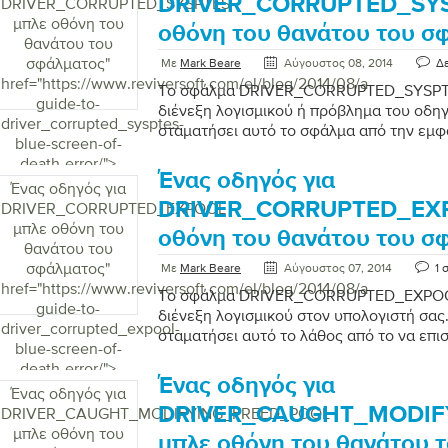
DRIVER_CORRUPTED_SYS
DRIVER_CORRUPTED_SYSPTES
μπλε οθόνη του
οθόνη του θανάτου του σ
θανάτου του
σφάλματος
"
Με
Mark Beare
Αύγουστος 08, 2014
Δε
href="https://www.reviversoft.com/el/blog/2014/08/a-
Το σφάλμα DRIVER_CORRUPTED_SYSPTES 
guide-to-
διένεξη λογισμικού ή πρόβλημα του οδηγ
driver_corrupted_sysptes-
σταματήσει αυτό το σφάλμα από την εμφ
blue-screen-of-
death-error/">
Ένας οδηγός για
Ένας οδηγός για
DRIVER_CORRUPTED_EXP
DRIVER_CORRUPTED_EXPOOL
μπλε οθόνη του
οθόνη του θανάτου του σ
θανάτου του
σφάλματος
"
Με
Mark Beare
Αύγουστος 07, 2014
1 
href="https://www.reviversoft.com/el/blog/2014/08/a-
Το σφάλμα DRIVER_CORRUPTED_EXPOOL 
guide-to-
διένεξη λογισμικού στον υπολογιστή σας.
driver_corrupted_expool-
σταματήσει αυτό το λάθος από το να επι
blue-screen-of-
death-error/">
Ένας οδηγός για
Ένας οδηγός για
DRIVER_CAUGHT_MODIF
DRIVER_CAUGHT_MODIFYING_FREED_POOL
μπλε οθόνη του
μπλε οθόνη του θανάτου 