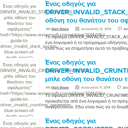
Ένας οδηγός για
Ένας οδηγός για
DRIVER_INVALID_STACK
DRIVER_INVALID_STACK_ACCESS
μπλε οθόνη του
οθόνη του θανάτου του σ
θανάτου του
σφάλματος
"
Με
Mark Beare
Αύγουστος 12, 2014
Δε
href="https://www.reviversoft.com/el/blog/2014/08/a-
Το σφάλμα DRIVER_INVALID_STACK_ACC
guide-to-
ένα λογισμικό ή το πρόγραμμα οδήγηση
driver_invalid_stack_access-
είναι πώς να σταματήσει αυτό το πρόβλη
blue-screen-of-
death-error/">
Ένας οδηγός για
Ένας οδηγός για
DRIVER_INVALID_CRUN
DRIVER_INVALID_CRUNTIME_PARAMETER
μπλε οθόνη του
μπλε οθόνη του θανάτου 
θανάτου του
σφάλματος
"
Με
Mark Beare
Αύγουστος 11, 2014
Δεν
href="https://www.reviversoft.com/el/blog/2014/08/a-
Το σφάλμα DRIVER_INVALID_CRUNTI
guide-to-
προκαλείται από ένα λογισμικό ή το πρ
driver_invalid_cruntime_parameter-
συγκρούσεων. Εδώ είναι πώς να το διορ
blue-screen-of-
death-error/">
Ένας οδηγός για
Ένας οδηγός για