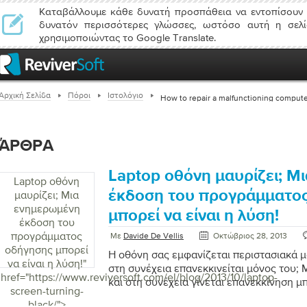
Καταβάλλουμε κάθε δυνατή προσπάθεια να εντοπίσουν 
δυνατόν περισσότερες γλώσσες, ωστόσο αυτή η σελί
χρησιμοποιώντας το Google Translate.
Αρχική Σελίδα
Πόροι
Ιστολόγιο
How to repair a malfunctioning comput
ΆΡΘΡΑ
Laptop οθόνη μαυρίζει; Μ
Laptop οθόνη
έκδοση του προγράμματο
μαυρίζει; Μια
ενημερωμένη
μπορεί να είναι η λύση!
έκδοση του
προγράμματος
Με
Davide De Vellis
Οκτώβριος 28, 2013
οδήγησης μπορεί
Η οθόνη σας εμφανίζεται περιστασιακά 
να είναι η λύση!
"
στη συνέχεια επανεκκινείται μόνος του; 
href="https://www.reviversoft.com/el/blog/2013/10/laptop-
και στη συνέχεια γίνεται επανεκκίνηση μ
screen-turning-
πολλούς λόγους, ευτυχώς μία από τις πιο
black/">