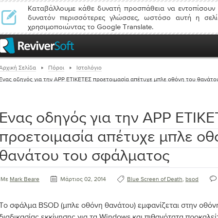
Καταβάλλουμε κάθε δυνατή προσπάθεια να εντοπίσουν 
δυνατόν περισσότερες γλώσσες, ωστόσο αυτή η σελί
χρησιμοποιώντας το Google Translate.
Αρχική Σελίδα
Πόροι
Ιστολόγιο
Ένας οδηγός για την APP ΕΤΙΚΕΤΕΣ προετοιμασία απέτυχε μπλε οθόνη του θανάτ
Ένας οδηγός για την APP ΕΤΙΚ
προετοιμασία απέτυχε μπλε οθ
θανάτου του σφάλματος
Με
Mark Beare
Μάρτιος 02, 2014
Blue Screen of Death
,
bsod
Το σφάλμα BSOD (μπλε οθόνη θανάτου) εμφανίζεται στην οθόνη
διαδικασίας εκκίνησης για τα Windows και πιθανότατα προκαλεί