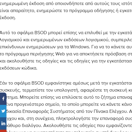
ενημερωμένη έκδοση από οποιονδήποτε από αυτούς τους ιστότ
είναι απαραίτητο, ενημερώστε το πρόγραμμα οδήγησης ή εγκατ
έκδοση.
Αυτό το σφάλμα BSOD μπορεί επίσης να επιλυθεί με την εγκα
λογισμικού και ενημερωμένων εκδόσεων λογισμικού, συμπερι
επικίνδυνων ενημερώσεων για τα Windows. Για να το κάνετε αυ
το πρόγραμμα περιήγησης Web για να αποκτήσετε πρόσβαση σ
και ακολουθήστε τις οδηγίες και τις οδηγίες για την εγκατάστ
εκδόσεων κώδικα.
Εάν το σφάλμα BSOD εμφανίστηκε αμέσως μετά την εγκατάστασ
συσκευής, τερματίστε τον υπολογιστή, αφαιρέστε τη συσκευή κ
σύστημα. Μπορείτε επίσης να επιλύσετε αυτό το ζήτημα επαν
σε ένα προγενέστερο σημείο, το οποίο μπορείτε να κάνετε κάν
διαδικασία Επαναφοράς Συστήματος από τον Πίνακα Ελέγχου. Α
Ελέγχου και, στη συνέχεια, πληκτρολογήστε την επαναφορά συ
παράθυρο διαλόγου. Ακολουθήστε τις οδηγίες που εμφανίζονται