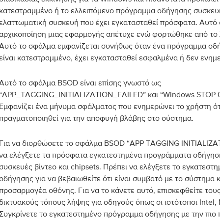
κατεστραμμένο ή το ελλειπόμενο πρόγραμμα οδήγησης συσκευή
ελαττωματική συσκευή που έχει εγκατασταθεί πρόσφατα. Αυτό σ
αρχικοποίηση μιας εφαρμογής απέτυχε ενώ φορτώθηκε από το 
Αυτό το σφάλμα εμφανίζεται συνήθως όταν ένα πρόγραμμα οδ
είναι κατεστραμμένο, έχει εγκατασταθεί εσφαλμένα ή δεν ενημ
Αυτό το σφάλμα BSOD είναι επίσης γνωστό ως
“APP_TAGGING_INITIALIZATION_FAILED” και “Windows STOP 
Εμφανίζει ένα μήνυμα σφάλματος που ενημερώνει το χρήστη ότι
πραγματοποιηθεί για την αποφυγή βλάβης στο σύστημα.
Για να διορθώσετε το σφάλμα BSOD “APP TAGGING INITIALIZAT
να ελέγξετε τα πρόσφατα εγκατεστημένα προγράμματα οδήγησης
συσκευές βίντεο και chipsets. Πρέπει να ελέγξετε το εγκατεσ
οδήγησης για να βεβαιωθείτε ότι είναι συμβατό με το σύστημα 
προσαρμογέα οθόνης. Για να το κάνετε αυτό, επισκεφθείτε του
δικτυακούς τόπους λήψης για οδηγούς όπως οι ιστότοποι Intel, 
Συγκρίνετε το εγκατεστημένο πρόγραμμα οδήγησης με την πιο