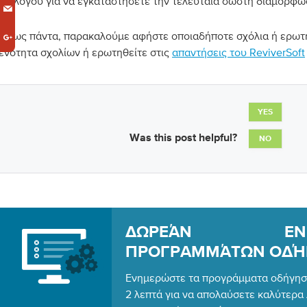
διαλόγου για να εγκαταστήσετε την τελευταία σωστή διαμόρφ
Όπως πάντα, παρακαλούμε αφήστε οποιαδήποτε σχόλια ή ερωτ
ενότητα σχολίων ή ερωτηθείτε στις
απαντήσεις του ReviverSoft
YES
Was this post helpful?
NO
ΔΩΡΕΆΝ ΕΝΗΜ
ΠΡΟΓΡΑΜΜΆΤΩΝ ΟΔΉ
Ενημερώστε τα προγράμματα οδήγηση
2 λεπτά για να απολαύσετε καλύτερ