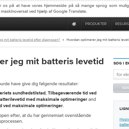
r os på at have vores hjemmeside på så mange sprog som mulig
u maskinoversat ved hjælp af Google Translate.
PRODUKTER
RESURS
g mit batteris levetid efter diagnosen?
Hvordan optimerer jeg mit batteris levet
 jeg mit batteris levetid
SØG I 
 burde have give dig følgende resultater:
,
eriets sundhedstilstad
Tilbageværende tid ved
and
batterilevetid med maksimale optimeringer
.
etid ved maksimale optimeringer
LIGN
nappen efter, at du har gennemset ovenstående
Hvord
gsprocessen.
batte