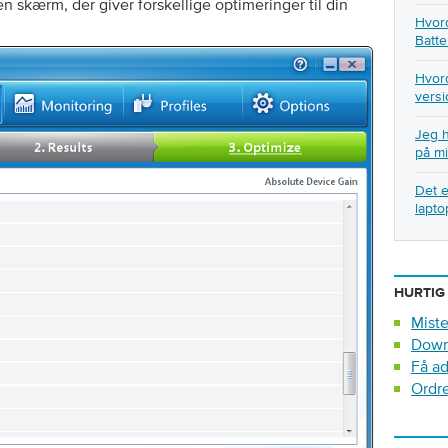
n skærm, der giver forskellige optimeringer til din
Hvord
Batte
Hvord
versi
Jeg h
på mi
Det e
lapto
HURTIG
Miste
Down
Få ad
Ordr