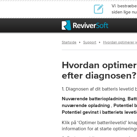
Vi bestræbe
siden lige n
Startside
Support
Hvordan optimerer je
Hvordan optimerer
efter diagnosen?
1. Diagnosen af dit batteris levetid
,
Nuværende batteriopladning
Batt
,
nuværende opladning
Potentiel 
Potentiel gevinst i batteriets lev
Klik på ‘Optimer batterilevetid’ k
information for at starte optimerin