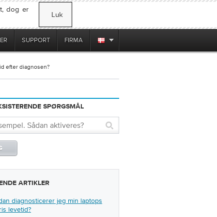
t, dog er
Luk
ER
SUPPORT
FIRMA
id efter diagnosen?
EKSISTERENDE SPØRGSMÅL
ENDE ARTIKLER
an diagnosticerer jeg min laptops
ris levetid?