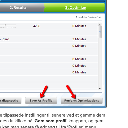
ilpassede instillinger til senere ved at gemme dem
edes du klikke på ‘
‘ knappen, og gem
Gem som profil
kan man senere få adgang til fra ‘Profiler’ menu