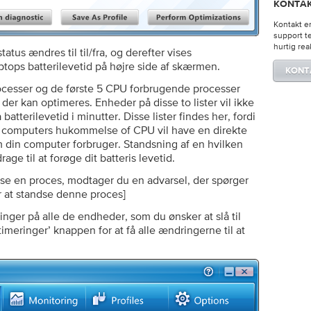
KONTAK
Kontakt en
support t
hurtig rea
atus ændres til til/fra, og derefter vises
aptops batterilevetid på højre side af skærmen.
KONT
esser og de første 5 CPU forbrugende processer
der kan optimeres. Enheder på disse to lister vil ikke
atterilevetid i minutter. Disse lister findes her, fordi
in computers hukommelse of CPU vil have en direkte
 din computer forbruger. Standsning af en hvilken
age til at forøge dit batteris levetid.
se en proces, modtager du en advarsel, der spørger
r at standse denne proces]
inger på alle de endheder, som du ønsker at slå til
ptimeringer’ knappen for at få alle ændringerne til at