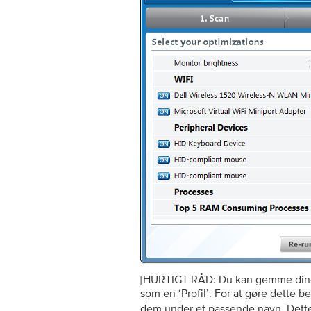
[HURTIGT RÅD: Du kan gemme dine t
som en ‘Profil’. For at gøre dette b
dem under et passende navn. Dette 