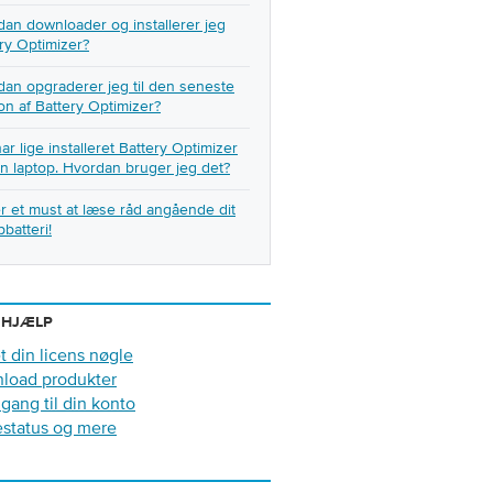
an downloader og installerer jeg
ry Optimizer?
an opgraderer jeg til den seneste
on af Battery Optimizer?
ar lige installeret Battery Optimizer
n laptop. Hvordan bruger jeg det?
r et must at læse råd angående dit
pbatteri!
 HJÆLP
t din licens nøgle
load produkter
gang til din konto
estatus og mere