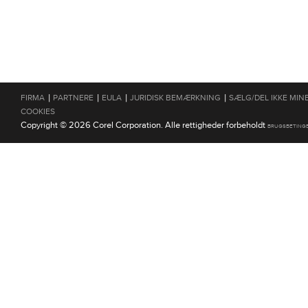
|
|
|
|
FIRMA
PARTNERE
EULA
JURIDISK BEMÆRKNING
SÆLG/DEL IKKE MIN
COOKIES
Copyright © 2026 Corel Corporation. Alle rettigheder forbeholdt
BRUGSBETING