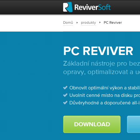
Domů
produkty
PC Reviver
PC REVIVER
Základní nástroje pro be
opravy, optimalizovat a u
Obnovit optimální výkon a stabil
Uvolnit cenné místo na disku pro
Důvěryhodné a doporučené all-
DOWNLOAD