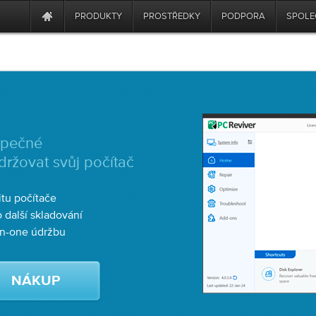
PRODUKTY
PROSTŘEDKY
PODPORA
SPOLE
zpečné
držovat svůj počítač
itu počítače
 další skladování
in-one údržbu
NÁKUP