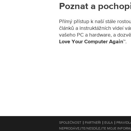
Poznat a pochopi
Přímý přístup k naší stále rosto
článků a instruktážních videí v
vašeho PC a hardware, a dozvěd
.
Love Your Computer Again™
|
|
|
SPOLEČNOST
PARTNEŘI
EULA
PRAVIDL
NEPRODÁVEJTE/NESDÍLEJTE MOJE INFORM