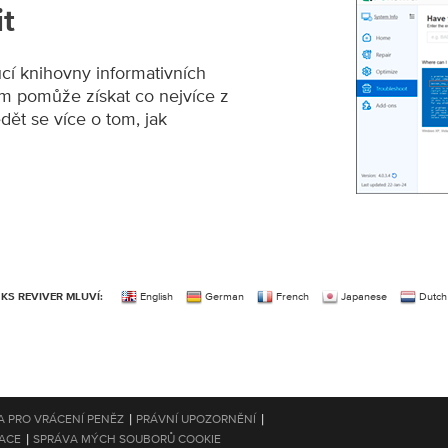
t
ucí knihovny informativních
ám pomůže získat co nejvíce z
ět se více o tom, jak
English
German
French
Japanese
Dutch
KS REVIVER MLUVÍ:
|
|
A PRO VRÁCENÍ PENĚZ
PRÁVNÍ UPOZORNĚNÍ
|
ACE
SPRÁVA MÝCH SOUBORŮ COOKIE